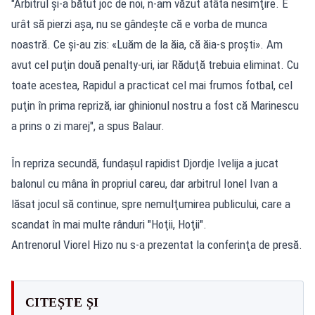
"Arbitrul şi-a bătut joc de noi, n-am văzut atâta nesimţire. E
urât să pierzi aşa, nu se gândeşte că e vorba de munca
noastră. Ce şi-au zis: «Luăm de la ăia, că ăia-s proşti». Am
avut cel puţin două penalty-uri, iar Răduţă trebuia eliminat. Cu
toate acestea, Rapidul a practicat cel mai frumos fotbal, cel
puţin în prima repriză, iar ghinionul nostru a fost că Marinescu
a prins o zi marej", a spus Balaur.
În repriza secundă, fundaşul rapidist Djordje Ivelija a jucat
balonul cu mâna în propriul careu, dar arbitrul Ionel Ivan a
lăsat jocul să continue, spre nemulţumirea publicului, care a
scandat în mai multe rânduri "Hoţii, Hoţii".
Antrenorul Viorel Hizo nu s-a prezentat la conferinţa de presă.
CITEȘTE ȘI