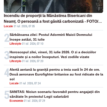
Incendiu de proporții la Mănăstirea Bisericani din
Neamț. O persoană a fost găsită carbonizată - FOTO/
Locale
·
31 iul. 2026, 07:05
VIDEO
2
Sărbătoarea zilei: Postul Adormirii Maicii Domnului
începe astăzi, 31 iulie
Lifestyle
-
31 iul. 2026, 07:10
3
Horoscopul zilei, vineri, 31 iulie 2026. O zi a deciziilor
inspirate și a noilor începuturi. Vezi zodiile vizate
Lifestyle
-
31 iul. 2026, 07:20
4
Alertă aeriană la graniță pentru a treia oară în 24 de ore.
Două aeronave Eurofighter britanice au fost ridicate de la
sol
Locale
-
31 iul. 2026, 07:24
5
SANITAS: Niciun scenariu favorabil pentru angajații din
sănătate în proiectul Legii salarizării
Economie
-
31 iul. 2026, 07:29