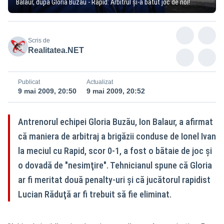
Balaur, după Gloria Buzău - Rapid: Arbitrul şi-a bătut joc de noi!
Scris de
Realitatea.NET
Publicat
Actualizat
9 mai 2009, 20:50
9 mai 2009, 20:52
Antrenorul echipei Gloria Buzău, Ion Balaur, a afirmat
că maniera de arbitraj a brigăzii conduse de Ionel Ivan
la meciul cu Rapid, scor 0-1, a fost o bătaie de joc şi
o dovadă de "nesimţire". Tehnicianul spune că Gloria
ar fi meritat două penalty-uri şi că jucătorul rapidist
Lucian Răduţă ar fi trebuit să fie eliminat.