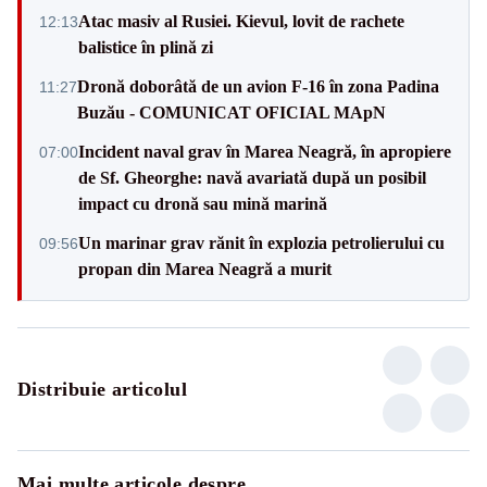
Atac masiv al Rusiei. Kievul, lovit de rachete
12:13
balistice în plină zi
Dronă doborâtă de un avion F‑16 în zona Padina
11:27
Buzău - COMUNICAT OFICIAL MApN
Incident naval grav în Marea Neagră, în apropiere
07:00
de Sf. Gheorghe: navă avariată după un posibil
impact cu dronă sau mină marină
Un marinar grav rănit în explozia petrolierului cu
09:56
propan din Marea Neagră a murit
Distribuie articolul
Mai multe articole despre