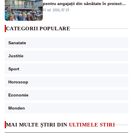
pentru angajații din sănătate în proiectul
Legii salarizării
31 iul. 2026, 07:29
CATEGORII POPULARE
Sanatate
Justitie
Sport
Horoscop
Economie
Monden
MAI MULTE ȘTIRI DIN
ULTIMELE STIRI