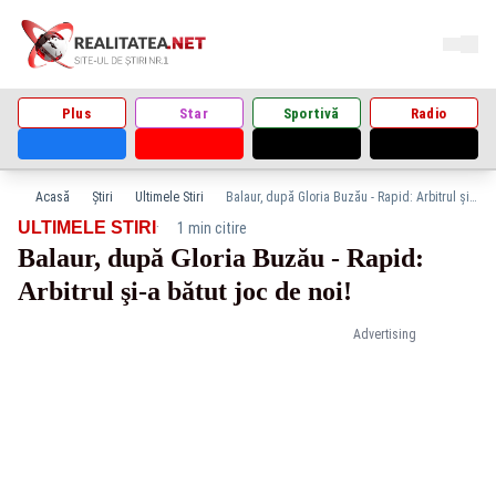
Plus
Star
Sportivă
Radio
Acasă
Știri
Ultimele Stiri
Balaur, după Gloria Buzău - Rapid: Arbitrul şi-a bătut joc de noi!
·
ULTIMELE STIRI
1 min citire
Balaur, după Gloria Buzău - Rapid:
Arbitrul şi-a bătut joc de noi!
Advertising