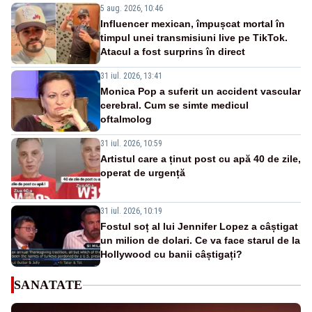
5 aug. 2026, 10:46
Influencer mexican, împușcat mortal în
timpul unei transmisiuni live pe TikTok.
Atacul a fost surprins în direct
31 iul. 2026, 13:41
Monica Pop a suferit un accident vascular
cerebral. Cum se simte medicul
oftalmolog
31 iul. 2026, 10:59
Artistul care a ținut post cu apă 40 de zile,
operat de urgență
31 iul. 2026, 10:19
Fostul soț al lui Jennifer Lopez a câștigat
un milion de dolari. Ce va face starul de la
Hollywood cu banii câștigați?
SANATATE