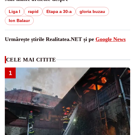
Liga I
rapid
Etapa a 30-a
gloria buzau
Ion Balaur
Urmărește știrile Realitatea.NET și pe
Google News
CELE MAI CITITE
1