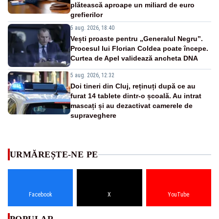
plătească aproape un miliard de euro
grefierilor
5 aug. 2026, 18:40
Vești proaste pentru „Generalul Negru”.
Procesul lui Florian Coldea poate începe.
Curtea de Apel validează ancheta DNA
5 aug. 2026, 12:32
Doi tineri din Cluj, reținuți după ce au
furat 14 tablete dintr-o școală. Au intrat
mascați și au dezactivat camerele de
supraveghere
URMĂREȘTE-NE PE
Facebook
X
YouTube