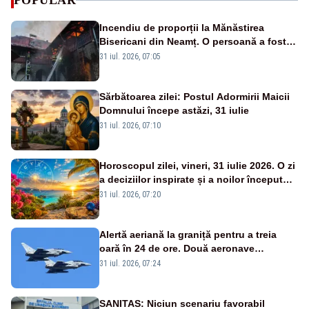
POPULAR
Incendiu de proporții la Mănăstirea
Bisericani din Neamț. O persoană a fost
găsită carbonizată - FOTO/ VIDEO
31 iul. 2026, 07:05
Sărbătoarea zilei: Postul Adormirii Maicii
Domnului începe astăzi, 31 iulie
31 iul. 2026, 07:10
Horoscopul zilei, vineri, 31 iulie 2026. O zi
a deciziilor inspirate și a noilor începuturi.
Vezi zodiile vizate
31 iul. 2026, 07:20
Alertă aeriană la graniță pentru a treia
oară în 24 de ore. Două aeronave
Eurofighter britanice au fost ridicate de la
31 iul. 2026, 07:24
sol
SANITAS: Niciun scenariu favorabil