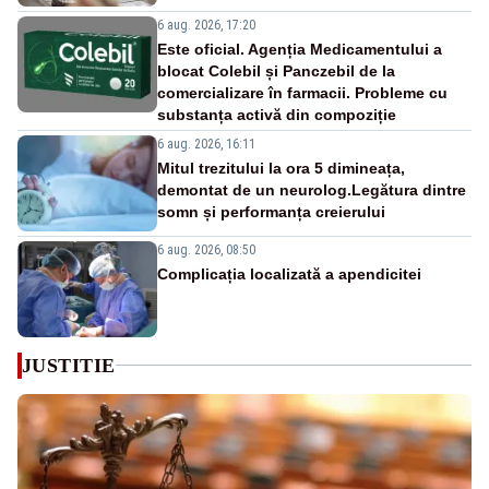
6 aug. 2026, 17:20
Este oficial. Agenția Medicamentului a
blocat Colebil și Panczebil de la
comercializare în farmacii. Probleme cu
substanța activă din compoziție
6 aug. 2026, 16:11
Mitul trezitului la ora 5 dimineața,
demontat de un neurolog.Legătura dintre
somn și performanța creierului
6 aug. 2026, 08:50
Complicația localizată a apendicitei
JUSTITIE