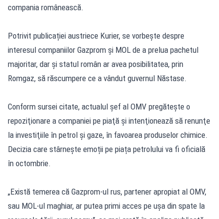
compania românească.
Potrivit publicației austriece Kurier, se vorbește despre
interesul companiilor Gazprom și MOL de a prelua pachetul
majoritar, dar și statul român ar avea posibilitatea, prin
Romgaz, să răscumpere ce a vândut guvernul Năstase.
Conform sursei citate, actualul şef al OMV pregăteşte o
repoziţionare a companiei pe piaţă şi intenţionează să renunţe
la investiţiile în petrol şi gaze, în favoarea produselor chimice.
Decizia care stârnește emoții pe piața petrolului va fi oficială
în octombrie.
„Există temerea că Gazprom-ul rus, partener apropiat al OMV,
sau MOL-ul maghiar, ar putea primi acces pe uşa din spate la