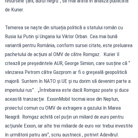
resursele ţării, aurul negru”, se mai arată în analiza publicată
de Kurier.
Temerea se naște din situația politică a statului român cu
Rusia lui Putin și Ungaria lui Viktor Orban. Cea mai bună
variantă pentru România, conform sursei citate, este preluarea
pachetului de acțiuni al OMV de către Romgaz. Kurier îl
citează pe președintele AUR, George Simion, care susține că “
vânzarea Petrom către Gazprom ar fi o greșeală geopolitică
majoră. Suntem în NATO și UE și nu dorim să devenim parte a
imperiului rus”. „Întrebarea este dacă Romgaz poate şi duce
această tranzacţie. ExxonMobil tocmai iese din Neptun,
proiectul comun cu OMV de extragere a gazului în Marea
Neagră. Romgaz achită cel puţin un miliard de euro pentru
acţiunile Exxon, iar alte trei miliarde de euro vor trebui investite
în următorii patru ani”, scriu austriecii., potrivit Adevărul.