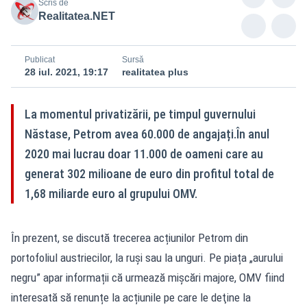
Scris de
Realitatea.NET
Publicat
Sursă
28 iul. 2021, 19:17
realitatea plus
La momentul privatizării, pe timpul guvernului
Năstase, Petrom avea 60.000 de angajați.În anul
2020 mai lucrau doar 11.000 de oameni care au
generat 302 milioane de euro din profitul total de
1,68 miliarde euro al grupului OMV.
În prezent, se discută trecerea acțiunilor Petrom din
portofoliul austriecilor, la ruși sau la unguri. Pe piața „aurului
negru” apar informații că urmează mișcări majore, OMV fiind
interesată să renunțe la acțiunile pe care le deţine la