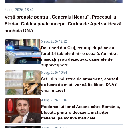
5 aug. 2026, 18:40
Vești proaste pentru „Generalul Negru”. Procesul lui
Florian Coldea poate începe. Curtea de Apel validează
ancheta DNA
5 aug. 2026, 12:32
Doi tineri din Cluj, reținuți după ce au
furat 14 tablete dintr-o școală. Au intrat
mascați și au dezactivat camerele de
supraveghere
5 aug. 2026, 10:54
Șefii din industria de armament, acuzați
de luare de mită, vor să fie liberi. DNA îi
vrea în arest
4 aug. 2026, 15:16
Predarea lui Ionel Arsene către România,
blocată printr-o decizie a instanței
italiene, pe motive medicale