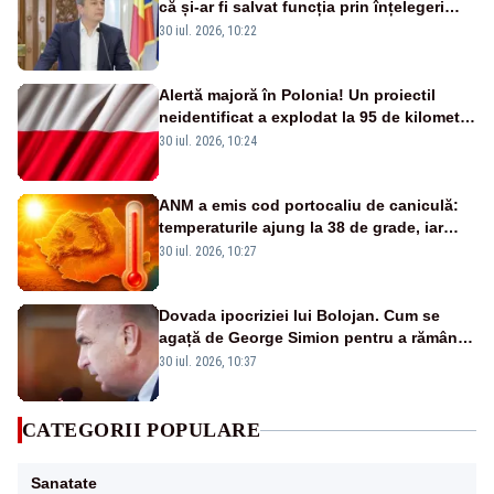
că și-ar fi salvat funcția prin înțelegeri
netransparente: „Pentru putere și bani”
30 iul. 2026, 10:22
Alertă majoră în Polonia! Un proiectil
neidentificat a explodat la 95 de kilometri
de granița cu Ucraina VIDEO
30 iul. 2026, 10:24
ANM a emis cod portocaliu de caniculă:
temperaturile ajung la 38 de grade, iar
valul de căldură se extinde în România -
30 iul. 2026, 10:27
HARTA
Dovada ipocriziei lui Bolojan. Cum se
agață de George Simion pentru a rămâne
în scaun
30 iul. 2026, 10:37
CATEGORII POPULARE
Sanatate