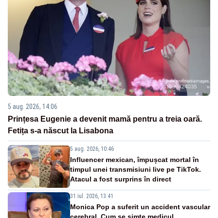
5 aug. 2026, 14:06
Prințesa Eugenie a devenit mamă pentru a treia oară.
Fetița s-a născut la Lisabona
5 aug. 2026, 10:46
Influencer mexican, împușcat mortal în
timpul unei transmisiuni live pe TikTok.
Atacul a fost surprins în direct
31 iul. 2026, 13:41
Monica Pop a suferit un accident vascular
cerebral. Cum se simte medicul