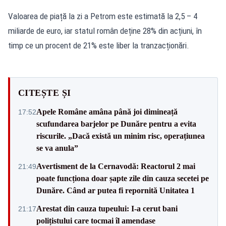
Valoarea de piață la zi a Petrom este estimată la 2,5 – 4
miliarde de euro, iar statul român deține 28% din acțiuni, în
timp ce un procent de 21% este liber la tranzacționări.
CITEȘTE ȘI
Apele Române amâna până joi dimineață
17:52
scufundarea barjelor pe Dunăre pentru a evita
riscurile. „Dacă există un minim risc, operațiunea
se va anula”
Avertisment de la Cernavodă: Reactorul 2 mai
21:49
poate funcționa doar șapte zile din cauza secetei pe
Dunăre. Când ar putea fi repornită Unitatea 1
Arestat din cauza tupeului: I-a cerut bani
21:17
polițistului care tocmai îl amendase