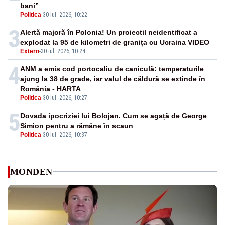
bani”
Politica
-
30 iul. 2026, 10:22
3
Alertă majoră în Polonia! Un proiectil neidentificat a
explodat la 95 de kilometri de granița cu Ucraina VIDEO
Extern
-
30 iul. 2026, 10:24
4
ANM a emis cod portocaliu de caniculă: temperaturile
ajung la 38 de grade, iar valul de căldură se extinde în
România - HARTA
Politica
-
30 iul. 2026, 10:27
5
Dovada ipocriziei lui Bolojan. Cum se agață de George
Simion pentru a rămâne în scaun
Politica
-
30 iul. 2026, 10:37
MONDEN