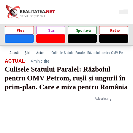
Plus
Star
Sportivă
Radio
Acasă
Știri
Actual
Culisele Statului Paralel: Războiul pentru OMV Petrom, rușii și ungurii în prim-plan. Care e miza pentru România
·
ACTUAL
4 min citire
Culisele Statului Paralel: Războiul
pentru OMV Petrom, rușii și ungurii în
prim-plan. Care e miza pentru România
Advertising