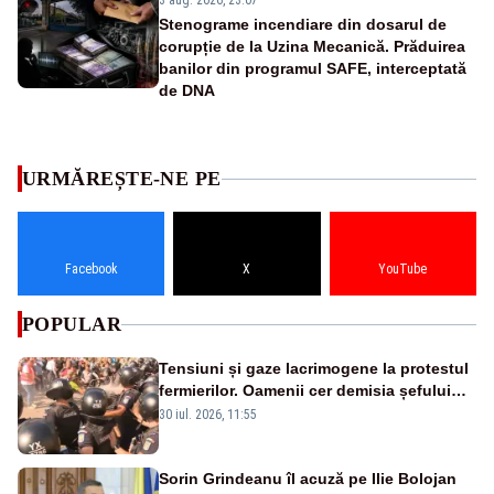
3 aug. 2026, 23:07
Stenograme incendiare din dosarul de
corupție de la Uzina Mecanică. Prăduirea
banilor din programul SAFE, interceptată
de DNA
URMĂREȘTE-NE PE
Facebook
X
YouTube
POPULAR
Tensiuni și gaze lacrimogene la protestul
fermierilor. Oamenii cer demisia șefului
ANSVSA și s-au mutat în Piața Victoria–
30 iul. 2026, 11:55
LIVE TEXT
Sorin Grindeanu îl acuză pe Ilie Bolojan