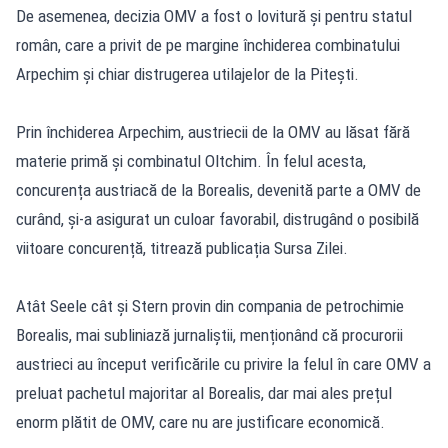
De asemenea, decizia OMV a fost o lovitură și pentru statul
român, care a privit de pe margine închiderea combinatului
Arpechim și chiar distrugerea utilajelor de la Pitești.
Prin închiderea Arpechim, austriecii de la OMV au lăsat fără
materie primă și combinatul Oltchim. În felul acesta,
concurența austriacă de la Borealis, devenită parte a OMV de
curând, și-a asigurat un culoar favorabil, distrugând o posibilă
viitoare concurență, titrează publicația Sursa Zilei.
Atât Seele cât și Stern provin din compania de petrochimie
Borealis, mai subliniază jurnaliștii, menționând că procurorii
austrieci au început verificările cu privire la felul în care OMV a
preluat pachetul majoritar al Borealis, dar mai ales prețul
enorm plătit de OMV, care nu are justificare economică.