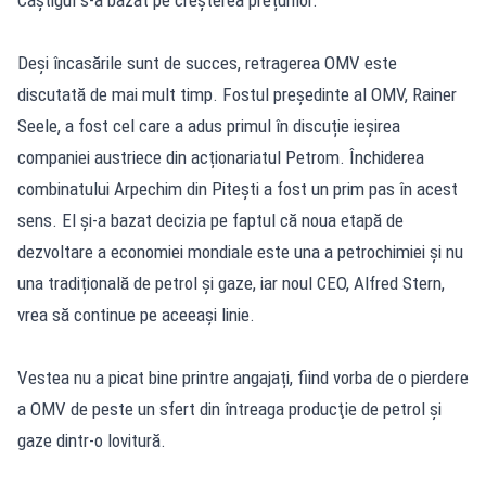
Câștigul s-a bazat pe creșterea prețurilor.
Deși încasările sunt de succes, retragerea OMV este
discutată de mai mult timp. Fostul președinte al OMV, Rainer
Seele, a fost cel care a adus primul în discuție ieșirea
companiei austriece din acționariatul Petrom. Închiderea
combinatului Arpechim din Pitești a fost un prim pas în acest
sens. El și-a bazat decizia pe faptul că noua etapă de
dezvoltare a economiei mondiale este una a petrochimiei și nu
una tradițională de petrol și gaze, iar noul CEO, Alfred Stern,
vrea să continue pe aceeași linie.
Vestea nu a picat bine printre angajați, fiind vorba de o pierdere
a OMV de peste un sfert din întreaga producţie de petrol şi
gaze dintr-o lovitură.