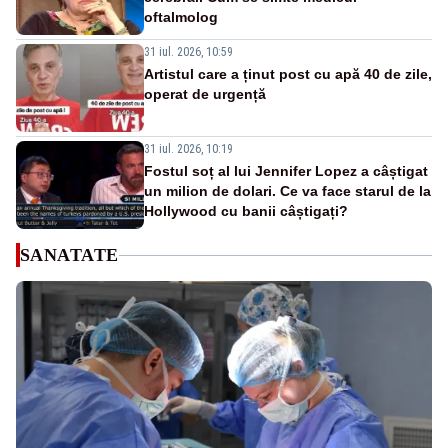
oftalmolog
31 iul. 2026, 10:59
Artistul care a ținut post cu apă 40 de zile,
operat de urgență
31 iul. 2026, 10:19
Fostul soț al lui Jennifer Lopez a câștigat
un milion de dolari. Ce va face starul de la
Hollywood cu banii câștigați?
SANATATE