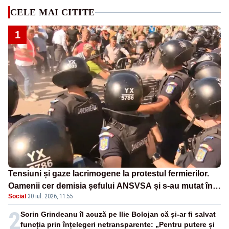
CELE MAI CITITE
1
Tensiuni și gaze lacrimogene la protestul fermierilor.
Oamenii cer demisia șefului ANSVSA și s-au mutat în
Social
·
30 iul. 2026, 11:55
Piața Victoria– LIVE TEXT
2
Sorin Grindeanu îl acuză pe Ilie Bolojan că și-ar fi salvat
funcția prin înțelegeri netransparente: „Pentru putere și