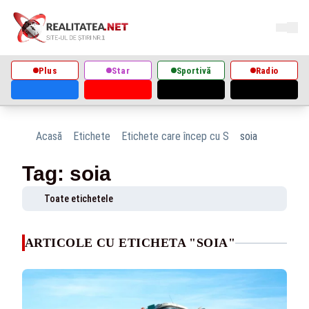
Plus
Star
Sportivă
Radio
Acasă
Etichete
Etichete care încep cu S
soia
Tag: soia
Toate etichetele
ARTICOLE CU ETICHETA "SOIA"