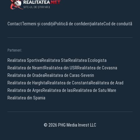
Contact
Termeni și condiții
Politică de confidențialitate
Cod de conduită
Parteneri:
Realitatea Sportiva
Realitatea Star
Realitatea Ecologista
Realitatea de Neamt
Realitatea din USR
Realitatea de Covasna
Realitatea de Oradea
Realitatea de Caras-Severin
Realitatea de Harghita
Realitatea de Constanta
Realitatea de Arad
Realitatea de Arges
Realitatea de Iasi
Realitatea de Satu Mare
Realitatea din Spania
© 2026 PHG Media Invest LLC
Facebook
YouTube
X
TikTok