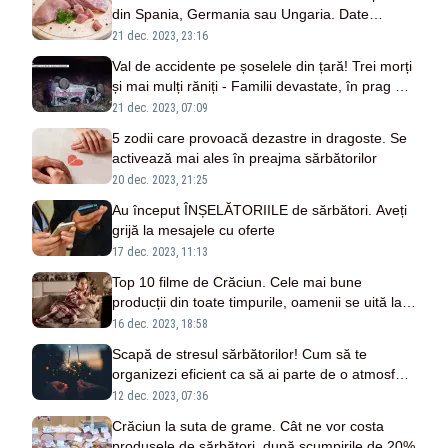
din Spania, Germania sau Ungaria. Date
statistice surprinzătoare de la INS
21 dec. 2023, 23:16
Val de accidente pe șoselele din țară! Trei morți
și mai mulți răniți - Familii devastate, în prag de
sărbători
21 dec. 2023, 07:09
5 zodii care provoacă dezastre in dragoste. Se
activează mai ales în preajma sărbătorilor
20 dec. 2023, 21:25
Au început ÎNȘELĂTORIILE de sărbători. Aveți
grijă la mesajele cu oferte
17 dec. 2023, 11:13
Top 10 filme de Crăciun. Cele mai bune
producții din toate timpurile, oamenii se uită la
ele de zeci de ani
16 dec. 2023, 18:58
Scapă de stresul sărbătorilor! Cum să te
organizezi eficient ca să ai parte de o atmosferă
relaxantă de Crăciun și Revelion
12 dec. 2023, 07:36
Crăciun la suta de grame. Cât ne vor costa
produsele de sărbători, după scumpirile de 20%