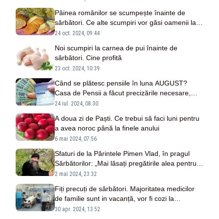
Pâinea românilor se scumpește înainte de
sărbători. Ce alte scumpiri vor găsi oamenii la
raft
24 oct. 2024, 09:44
Noi scumpiri la carnea de pui înainte de
sărbători. Cine profită
23 oct. 2024, 10:39
Când se plătesc pensiile în luna AUGUST?
Casa de Pensii a făcut precizările necesare,
ținând cont și de deciziile de recalculare
24 iul. 2024, 08:30
A doua zi de Paști. Ce trebui să faci luni pentru
a avea noroc până la finele anului
6 mai 2024, 07:56
Sfaturi de la Părintele Pimen Vlad, în pragul
Sărbătorilor: „Mai lăsați pregătirile alea pentru
Paște. Încercați să faceți asta”
2 mai 2024, 23:32
Fiți precuți de sărbători. Majoritatea medicilor
de familie sunt in vacanță, vor fi cozi la
camerele de gardă
30 apr. 2024, 13:52