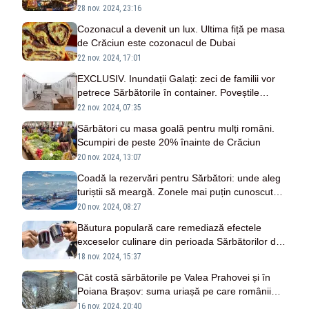
28 nov. 2024, 23:16
Cozonacul a devenit un lux. Ultima fiță pe masa
de Crăciun este cozonacul de Dubai
22 nov. 2024, 17:01
EXCLUSIV. Inundații Galați: zeci de familii vor
petrece Sărbătorile în container. Poveștile
oamenilor care au pierdut totul
22 nov. 2024, 07:35
Sărbători cu masa goală pentru mulți români.
Scumpiri de peste 20% înainte de Crăciun
20 nov. 2024, 13:07
Coadă la rezervări pentru Sărbători: unde aleg
turiștii să meargă. Zonele mai puțin cunoscute
sunt la mare căutare
20 nov. 2024, 08:27
Băutura populară care remediază efectele
exceselor culinare din perioada Sărbătorilor de
Iarnă
18 nov. 2024, 15:37
Cât costă sărbătorile pe Valea Prahovei și în
Poiana Brașov: suma uriașă pe care românii
trebuie să o scoată din buzunar
16 nov. 2024, 20:40