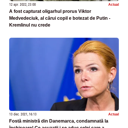
12 apr. 2022, 23:00
Actual
A fost capturat oligarhul prorus Viktor
Medvedeciuk, al cărui copil e botezat de Putin -
Kremlinul nu crede
13 dec. 2021, 16:13
Actual
Fostă ministră din Danemarca, condamnată la
închisoare! Ce acuzații i se aduc celei care a