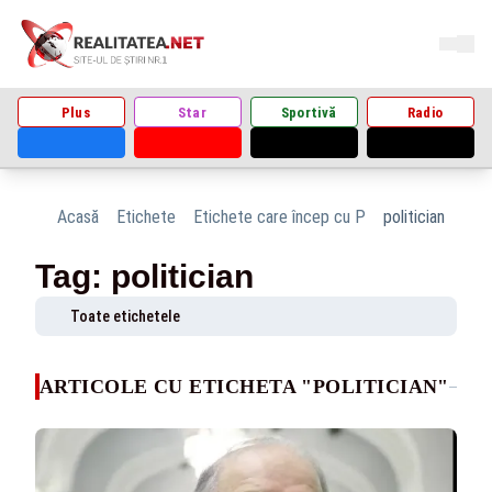
Plus
Star
Sportivă
Radio
Acasă
Etichete
Etichete care încep cu P
politician
Tag: politician
Toate etichetele
ARTICOLE CU ETICHETA "POLITICIAN"