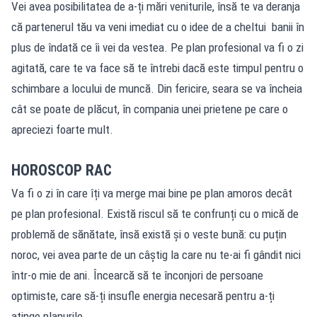
Vei avea posibilitatea de a-ți mări veniturile, însă te va deranja
că partenerul tău va veni imediat cu o idee de a cheltui banii în
plus de îndată ce îi vei da vestea. Pe plan profesional va fi o zi
agitată, care te va face să te întrebi dacă este timpul pentru o
schimbare a locului de muncă. Din fericire, seara se va încheia
cât se poate de plăcut, în compania unei prietene pe care o
apreciezi foarte mult.
HOROSCOP RAC
Va fi o zi în care îți va merge mai bine pe plan amoros decât
pe plan profesional. Există riscul să te confrunți cu o mică de
problemă de sănătate, însă există și o veste bună: cu puțin
noroc, vei avea parte de un câștig la care nu te-ai fi gândit nici
într-o mie de ani. Încearcă să te înconjori de persoane
optimiste, care să-ți insufle energia necesară pentru a-ți
atinge planurile.