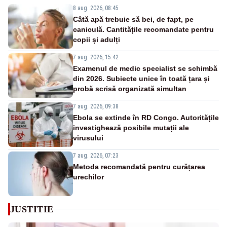
8 aug. 2026, 08:45
Câtă apă trebuie să bei, de fapt, pe
caniculă. Cantitățile recomandate pentru
copii și adulți
7 aug. 2026, 15:42
Examenul de medic specialist se schimbă
din 2026. Subiecte unice în toată țara și
probă scrisă organizată simultan
7 aug. 2026, 09:38
Ebola se extinde în RD Congo. Autoritățile
investighează posibile mutații ale
virusului
7 aug. 2026, 07:23
Metoda recomandată pentru curățarea
urechilor
JUSTITIE