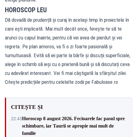
HOROSCOP LEU
Dă dovadă de prudență și curaj în același timp în proiectele în
care ești implicată. Mai mult decât orice, ferește-te să te
arunci cu capul înainte, pentru că vei avea de pierdut și vei
regreta. Pe plan amoros, va fi o zi foarte pasională și
tumultuoasă. Evită să iei parte la bârfe și discuții superficiale,
alege în schimb să ieși cu o prietenă bună și să discutați ceva
cu adevărat interesant. Vei fi mai câștigată la sfârșitul zilei.
Citește predicțiile pentru celelalte zodii pe Fabuloase.ro
CITEȘTE ȘI
Horoscop 8 august 2026. Fecioarele fac pasul spre
22:43
schimbare, iar Taurii se apropie mai mult de
familie