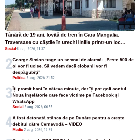
Tânără de 19 ani, lovită de tren în Gara Mangalia.
Traversase cu căștile în urechi liniile printr-un loc
Social
·
8 aug. 2026, 21:37
nepermis
2
George Simion trage un semnal de alarmă: „Peste 500 de
oi vor fi ucise. Să vedem dacă ciobanii vor fi
despăgubiți”
Politica
-
8 aug. 2026, 21:52
3
Îți promit bani în câteva minute, dar îți pot goli contul.
Noua înșelătorie care face victime pe Facebook și
WhatsApp
Social
-
2 aug. 2026, 06:55
4
A fost detonată stânca de pe Dunăre pentru a crește
debitul către Cernavodă – VIDEO
Mediu
-
2 aug. 2026, 12:29