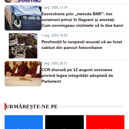
7 aug. 2026, 13:39
Escrocherie prin „metoda BNR”: trei
ucraineni prinși în flagrant și arestați.
Cum convingeau victimele să le dea banii
7 aug. 2026, 10:58
Percheziții la suspecți acuzați că au furat
cabluri din parcuri fotovoltaice
7 aug. 2026, 08:21
CCR discută pe 12 august sesizarea
privind legea integrității adoptată de
Parlament
URMĂREȘTE-NE PE