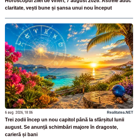
Horoscopul zilei de vineri, 7 august 2026. Astrele aduc
claritate, vești bune și șansa unui nou început
6 aug. 2026, 18:06
Realitatea.NET
Trei zodii încep un nou capitol până la sfârșitul lunii
august. Se anunță schimbări majore în dragoste,
carieră și bani