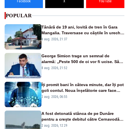
Facebook
X
YouTube
POPULAR
Tânără de 19 ani, lovită de tren în Gara
Mangalia. Traversase cu căștile în urechi
liniile printr-un loc nepermis
8 aug. 2026, 21:37
George Simion trage un semnal de
alarmă: „Peste 500 de oi vor fi ucise. Să
vedem dacă ciobanii vor fi despăgubiți”
8 aug. 2026, 21:52
Îți promit bani în câteva minute, dar îți pot
goli contul. Noua înșelătorie care face
victime pe Facebook și WhatsApp
2 aug. 2026, 06:55
A fost detonată stânca de pe Dunăre
pentru a crește debitul către Cernavodă –
VIDEO
2 aug. 2026, 12:29