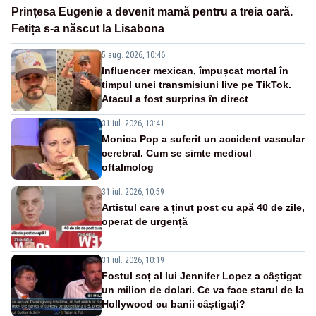
Prințesa Eugenie a devenit mamă pentru a treia oară.
Fetița s-a născut la Lisabona
5 aug. 2026, 10:46
Influencer mexican, împușcat mortal în
timpul unei transmisiuni live pe TikTok.
Atacul a fost surprins în direct
31 iul. 2026, 13:41
Monica Pop a suferit un accident vascular
cerebral. Cum se simte medicul
oftalmolog
31 iul. 2026, 10:59
Artistul care a ținut post cu apă 40 de zile,
operat de urgență
31 iul. 2026, 10:19
Fostul soț al lui Jennifer Lopez a câștigat
un milion de dolari. Ce va face starul de la
Hollywood cu banii câștigați?