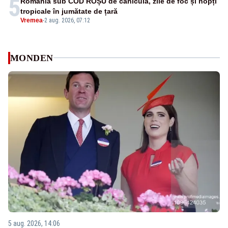
5
România sub COD ROȘU de caniculă, zile de foc și nopți
tropicale în jumătate de țară
Vremea
-
2 aug. 2026, 07:12
MONDEN
5 aug. 2026, 14:06