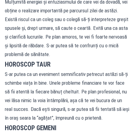
Mulțumită energiei și entuziasmului de care vei da dovadă, vei
obține o realizare importantă pe parcursul zilei de astăzi.
Există riscul ca un coleg sau o colegă să-ți interpreteze greșit
spusele și, drept urmare, să caute o ceartă. Evită una ca asta
și clarifică lucrurile. Pe plan amoros, te vei fi foarte nervoasă
și lipsită de răbdare. S-ar putea să te confrunți cu o mică
problemă de sănătate.
HOROSCOP TAUR
S-ar putea ca un eveniment semnificativ petrecut astăzi să-ți
schimbe viața în bine. Unele probleme financiare te vor face
să fii atentă la fiecare bănuț cheltuit. Pe plan profesional, nu
vei lăsa nimic la voia întâmplării, așa că te vei bucura de un
real succes. Dacă ești singură, s-ar putea să fii tentată să ieși
în oraș seara la “agățat”, împreună cu o prietenă.
HOROSCOP GEMENI