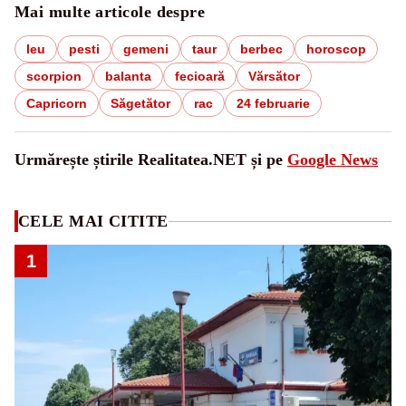
Mai multe articole despre
leu
pesti
gemeni
taur
berbec
horoscop
scorpion
balanta
fecioară
Vărsător
Capricorn
Săgetător
rac
24 februarie
Urmărește știrile Realitatea.NET și pe
Google News
CELE MAI CITITE
1