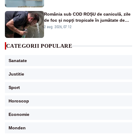
România sub COD ROȘU de caniculă, zile
de foc și nopți tropicale în jumătate de
țară
2 aug. 2026, 07:12
CATEGORII POPULARE
Sanatate
Justitie
Sport
Horoscop
Economie
Monden