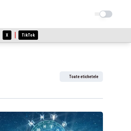
Schimba tema
X
TikTok
Toate etichetele