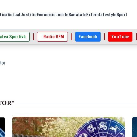
tica
Actual
Justitie
Economie
Locale
Sanatate
Extern
Lifestyle
Sport
atea Sportivă
Radio RFM
Facebook
YouTube
tor
TOR"