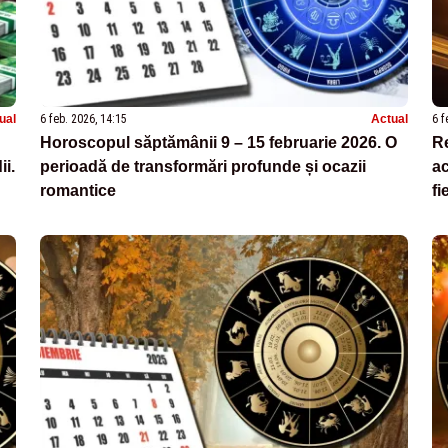
ual
6 feb. 2026, 14:15
Actual
6 f
Horoscopul săptămânii 9 – 15 februarie 2026. O
Re
ii.
perioadă de transformări profunde și ocazii
ac
romantice
fi