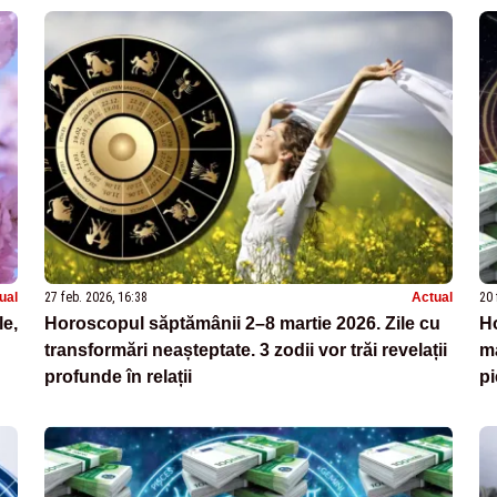
ual
27 feb. 2026, 16:38
Actual
20 
le,
Horoscopul săptămânii 2–8 martie 2026. Zile cu
Ho
transformări neașteptate. 3 zodii vor trăi revelații
ma
profunde în relații
pi