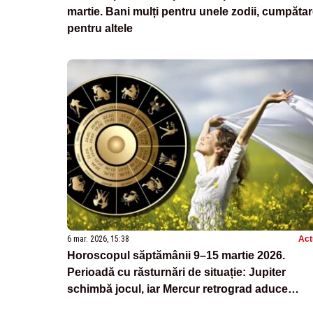
martie. Bani mulți pentru unele zodii, cumpăta
pentru altele
6 mar. 2026, 15:38
Act
Horoscopul săptămânii 9–15 martie 2026.
Perioadă cu răsturnări de situație: Jupiter
schimbă jocul, iar Mercur retrograd aduce
surprize