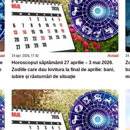
ual
24 apr. 2026, 17:42
Actual
24 
ie
Horoscopul săptămânii 27 aprilie – 3 mai 2026.
Zo
e
Zodiile care dau lovitura la final de aprilie: bani,
ba
iubire și răsturnări de situație
ma