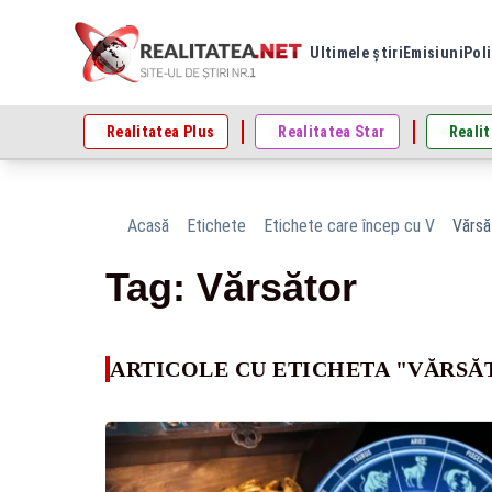
Ultimele știri
Emisiuni
Poli
Realitatea Plus
Realitatea Star
Realit
Acasă
Etichete
Etichete care încep cu V
Vărsă
Tag: Vărsător
ARTICOLE CU ETICHETA "VĂRSĂ