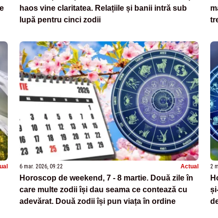
re
haos vine claritatea. Relațiile și banii intră sub
ma
lupă pentru cinci zodii
tr
ual
6 mar. 2026, 09:22
Actual
2 m
Horoscop de weekend, 7 - 8 martie. Două zile în
Ho
care multe zodii își dau seama ce contează cu
și
adevărat. Două zodii își pun viața în ordine
de