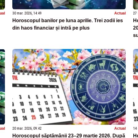
ual
30 mar. 2026, 14:49
Actual
27 
Horoscopul banilor pe luna aprilie. Trei zodii ies
Ho
din haos financiar și intră pe plus
20
su
a
ual
20 mar. 2026, 09:42
Actual
14 
Horoscopul săptămânii 23–29 martie 2026. După
H