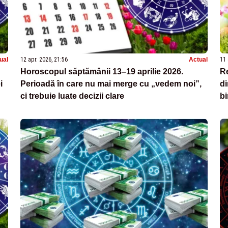
ual
12 apr. 2026, 21:56
Actual
11 
Horoscopul săptămânii 13–19 aprilie 2026.
Re
i
Perioadă în care nu mai merge cu „vedem noi”,
di
ci trebuie luate decizii clare
bi