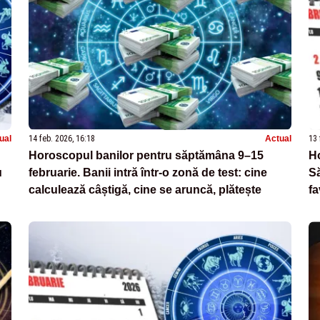
ual
14 feb. 2026, 16:18
Actual
13 
Horoscopul banilor pentru săptămâna 9–15
Ho
u
februarie. Banii intră într-o zonă de test: cine
Săp
calculează câștigă, cine se aruncă, plătește
fa