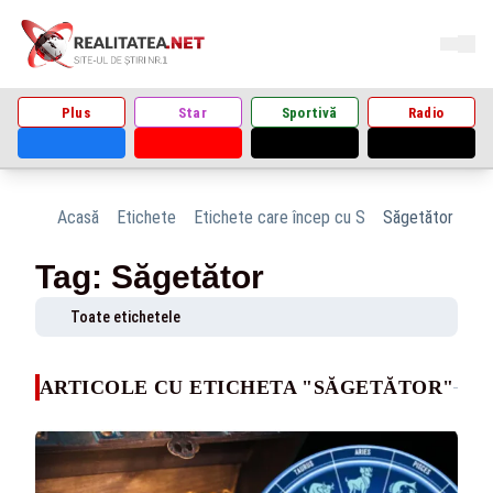
Plus
Star
Sportivă
Radio
Acasă
Etichete
Etichete care încep cu S
Săgetător
Tag: Săgetător
Toate etichetele
ARTICOLE CU ETICHETA "SĂGETĂTOR"