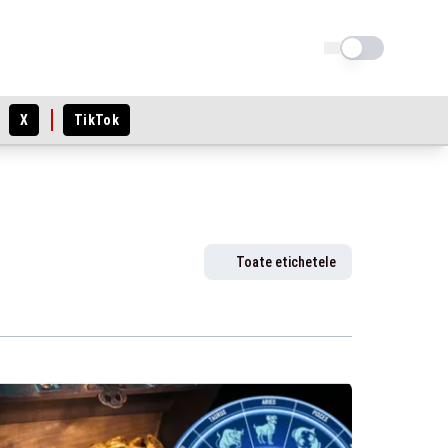
Schimba tema
X
TikTok
Toate etichetele