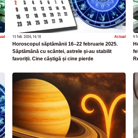
ual
13 feb. 2026, 16:18
Actual
9 f
Horoscopul săptămânii 16–22 februarie 2025.
H
Săptămână cu scântei, astrele și-au stabilit
fe
favoriții. Cine câștigă și cine pierde
Re