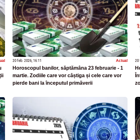
ual
20 feb. 2026, 16:11
Actual
20 
u
Horoscopul banilor, săptămâna 23 februarie - 1
Ho
ii
martie. Zodiile care vor câștiga și cele care vor
În
pierde bani la începutul primăverii
zo