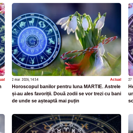
ual
2 mar. 2026, 14:54
Actual
27 
n
Horoscopul banilor pentru luna MARTIE. Astrele
Ho
și-au ales favoriții. Două zodii se vor trezi cu bani
un
de unde se așteaptă mai puțin
sc