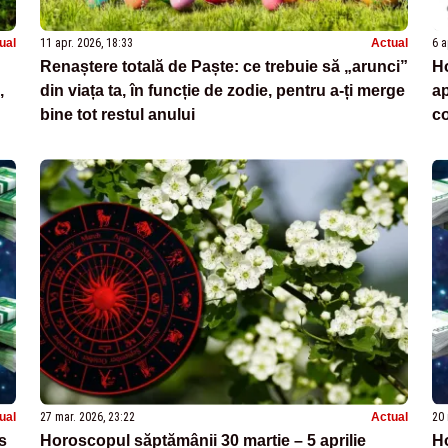
ual
11 apr. 2026, 18:33
Actual
6 a
Renaștere totală de Paște: ce trebuie să „arunci”
H
,
din viața ta, în funcție de zodie, pentru a-ți merge
ap
bine tot restul anului
co
pl
ual
27 mar. 2026, 23:22
Actual
20 
s
Horoscopul săptămânii 30 martie – 5 aprilie
H