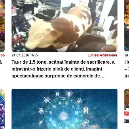
cop
23 iun. 2026, 16:55
Lumea Animalelor
24 
ă
Taur de 1,5 tone, scăpat înainte de sacrificare, a
Ho
intrat într-o frizerie plină de clienți. Imagini
– 
spectaculoase surprinse de camerele de
tr
supraveghere