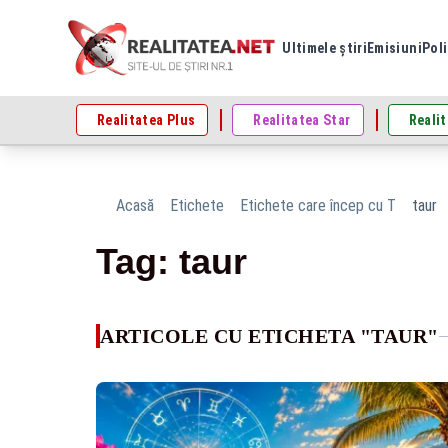
Ultimele știri
Emisiuni
Poli
Realitatea Plus
Realitatea Star
Realit
Acasă
Etichete
Etichete care încep cu T
taur
Tag: taur
ARTICOLE CU ETICHETA "TAUR"