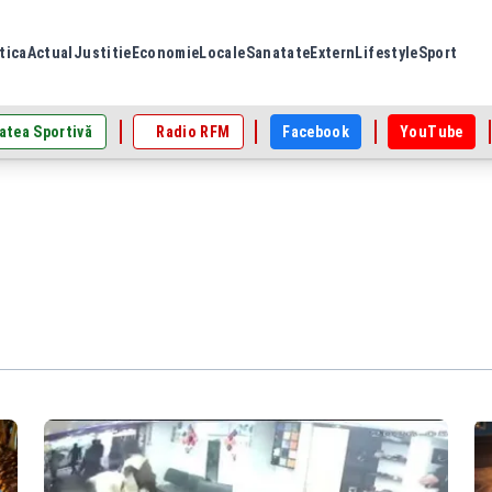
tica
Actual
Justitie
Economie
Locale
Sanatate
Extern
Lifestyle
Sport
atea Sportivă
Radio RFM
Facebook
YouTube