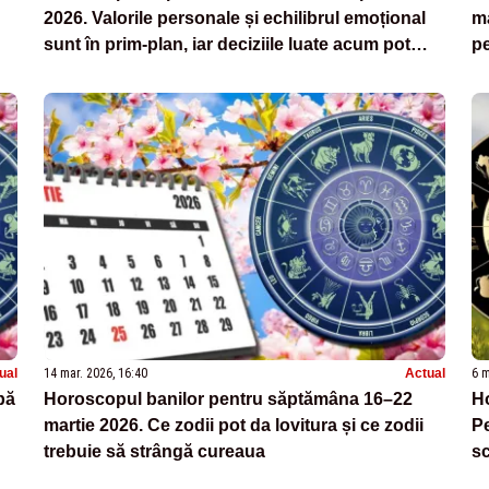
2026. Valorile personale și echilibrul emoțional
ma
sunt în prim-plan, iar deciziile luate acum pot
pe
avea impact pe termen lung
ual
14 mar. 2026, 16:40
Actual
6 m
pă
Horoscopul banilor pentru săptămâna 16–22
Ho
martie 2026. Ce zodii pot da lovitura și ce zodii
Pe
trebuie să strângă cureaua
sc
su