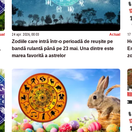
ual
24 apr. 2026, 00:03
Actual
17 
Zodiile care intră într-o perioadă de reușite pe
Ho
,
bandă rulantă până pe 23 mai. Una dintre este
En
marea favorită a astrelor
zo