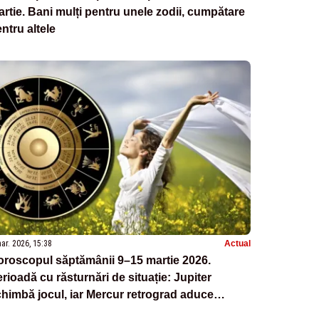
rtie. Bani mulți pentru unele zodii, cumpătare
ntru altele
ar. 2026, 15:38
Actual
roscopul săptămânii 9–15 martie 2026.
rioadă cu răsturnări de situație: Jupiter
himbă jocul, iar Mercur retrograd aduce
rprize