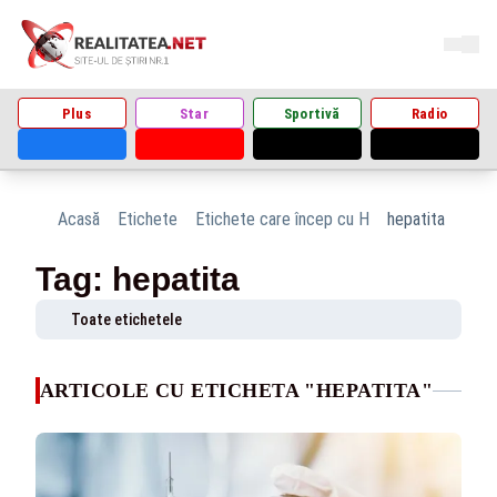
Plus
Star
Sportivă
Radio
Acasă
Etichete
Etichete care încep cu H
hepatita
Tag: hepatita
Toate etichetele
ARTICOLE CU ETICHETA "HEPATITA"