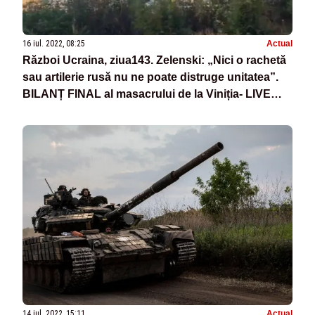
16 iul. 2022, 08:25
Actual
Război Ucraina, ziua143. Zelenski: „Nici o rachetă
sau artilerie rusă nu ne poate distruge unitatea”.
BILANȚ FINAL al masacrului de la Viniția- LIVE
TEXT
14 iul. 2022, 15:11
Actual