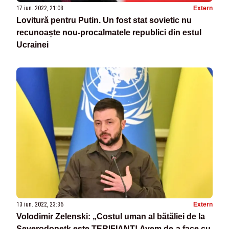
17 iun. 2022, 21:08
Extern
Lovitură pentru Putin. Un fost stat sovietic nu
recunoaște nou-procalmatele republici din estul
Ucrainei
13 iun. 2022, 23:36
Extern
Volodimir Zelenski: „Costul uman al bătăliei de la
Severodoneţk este TERIFIANT! Avem de-a face cu