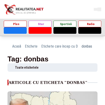
Plus
Star
Sportivă
Radio
Acasă
Etichete
Etichete care încep cu D
donbas
Tag: donbas
Toate etichetele
ARTICOLE CU ETICHETA "DONBAS"