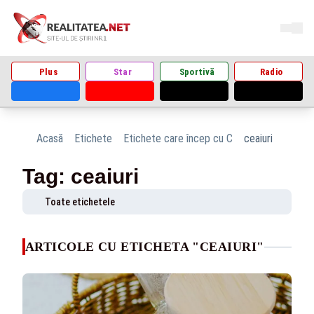
Plus
Star
Sportivă
Radio
Acasă
Etichete
Etichete care încep cu C
ceaiuri
Tag: ceaiuri
Toate etichetele
ARTICOLE CU ETICHETA "CEAIURI"