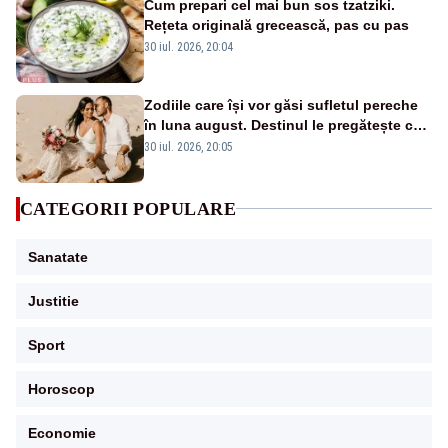
Cum prepari cel mai bun sos tzatziki.
Rețeta originală grecească, pas cu pas
30 iul. 2026, 20:04
Zodiile care își vor găsi sufletul pereche
în luna august. Destinul le pregătește cea
mai mare surpriză
30 iul. 2026, 20:05
CATEGORII POPULARE
Sanatate
Justitie
Sport
Horoscop
Economie