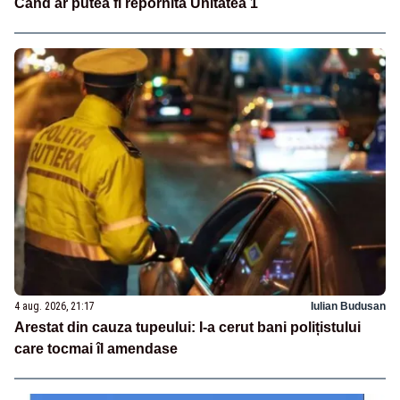
Când ar putea fi repornită Unitatea 1
4 aug. 2026, 21:17
Iulian Budusan
Arestat din cauza tupeului: I-a cerut bani polițistului
care tocmai îl amendase