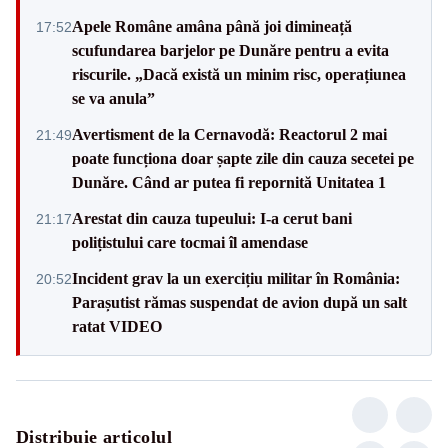
Apele Române amâna până joi dimineață
17:52
scufundarea barjelor pe Dunăre pentru a evita
riscurile. „Dacă există un minim risc, operațiunea
se va anula”
Avertisment de la Cernavodă: Reactorul 2 mai
21:49
poate funcționa doar șapte zile din cauza secetei pe
Dunăre. Când ar putea fi repornită Unitatea 1
Arestat din cauza tupeului: I-a cerut bani
21:17
polițistului care tocmai îl amendase
Incident grav la un exercițiu militar în România:
20:52
Parașutist rămas suspendat de avion după un salt
ratat VIDEO
Distribuie articolul