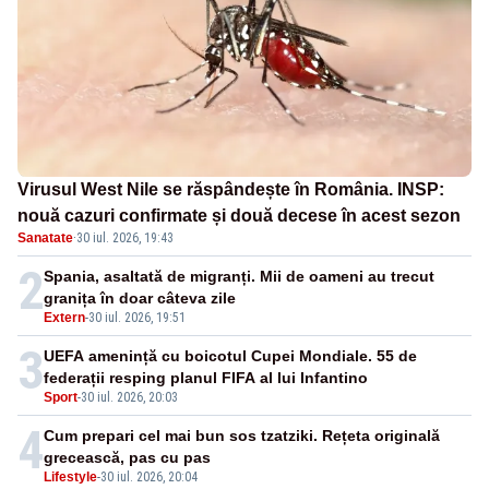
Virusul West Nile se răspândește în România. INSP:
nouă cazuri confirmate și două decese în acest sezon
Sanatate
·
30 iul. 2026, 19:43
2
Spania, asaltată de migranți. Mii de oameni au trecut
granița în doar câteva zile
Extern
-
30 iul. 2026, 19:51
3
UEFA amenință cu boicotul Cupei Mondiale. 55 de
federații resping planul FIFA al lui Infantino
Sport
-
30 iul. 2026, 20:03
4
Cum prepari cel mai bun sos tzatziki. Rețeta originală
grecească, pas cu pas
Lifestyle
-
30 iul. 2026, 20:04