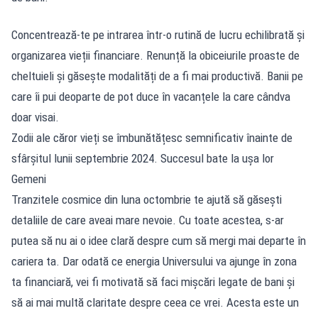
Concentrează-te pe intrarea într-o rutină de lucru echilibrată și
organizarea vieții financiare. Renunță la obiceiurile proaste de
cheltuieli și găsește modalități de a fi mai productivă. Banii pe
care îi pui deoparte de pot duce în vacanțele la care cândva
doar visai.
Zodii ale căror vieți se îmbunătățesc semnificativ înainte de
sfârșitul lunii septembrie 2024. Succesul bate la ușa lor
Gemeni
Tranzitele cosmice din luna octombrie te ajută să găsești
detaliile de care aveai mare nevoie. Cu toate acestea, s-ar
putea să nu ai o idee clară despre cum să mergi mai departe în
cariera ta. Dar odată ce energia Universului va ajunge în zona
ta financiară, vei fi motivată să faci mișcări legate de bani și
să ai mai multă claritate despre ceea ce vrei. Acesta este un