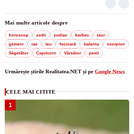
Mai multe articole despre
horoscop
zodii
zodiac
berbec
taur
gemeni
rac
leu
fecioară
balanta
scorpion
Săgetător
Capricorn
Vărsător
pesti
Urmărește știrile Realitatea.NET și pe
Google News
CELE MAI CITITE
1