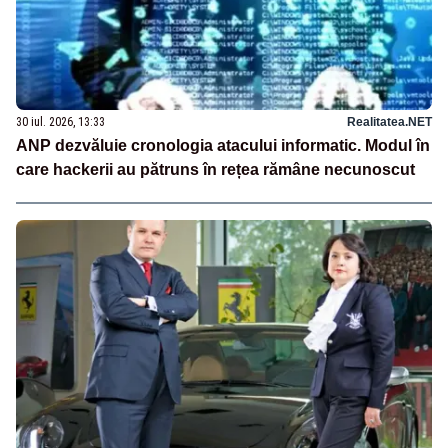
30 iul. 2026, 13:33
Realitatea.NET
ANP dezvăluie cronologia atacului informatic. Modul în
care hackerii au pătruns în rețea rămâne necunoscut