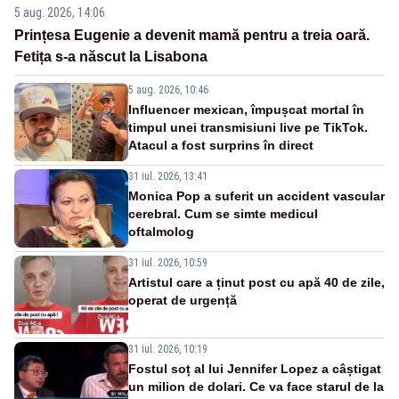
5 aug. 2026, 14:06
Prințesa Eugenie a devenit mamă pentru a treia oară.
Fetița s-a născut la Lisabona
5 aug. 2026, 10:46
Influencer mexican, împușcat mortal în
timpul unei transmisiuni live pe TikTok.
Atacul a fost surprins în direct
31 iul. 2026, 13:41
Monica Pop a suferit un accident vascular
cerebral. Cum se simte medicul
oftalmolog
31 iul. 2026, 10:59
Artistul care a ținut post cu apă 40 de zile,
operat de urgență
31 iul. 2026, 10:19
Fostul soț al lui Jennifer Lopez a câștigat
un milion de dolari. Ce va face starul de la