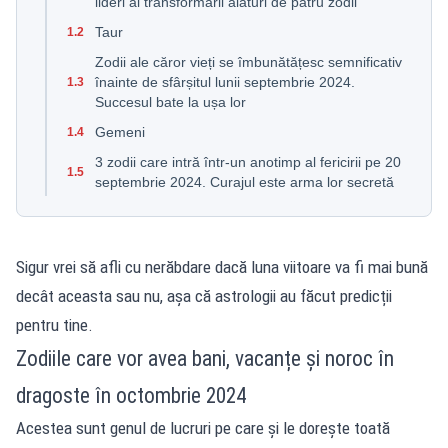
lideri ai transformării alături de patru zodii
Taur
1.2
Zodii ale căror vieți se îmbunătățesc semnificativ
înainte de sfârșitul lunii septembrie 2024.
1.3
Succesul bate la ușa lor
Gemeni
1.4
3 zodii care intră într-un anotimp al fericirii pe 20
1.5
septembrie 2024. Curajul este arma lor secretă
Sigur vrei să afli cu nerăbdare dacă luna viitoare va fi mai bună
decât aceasta sau nu, așa că astrologii au făcut predicții
pentru tine.
Zodiile care vor avea bani, vacanțe și noroc în
dragoste în octombrie 2024
Acestea sunt genul de lucruri pe care și le dorește toată