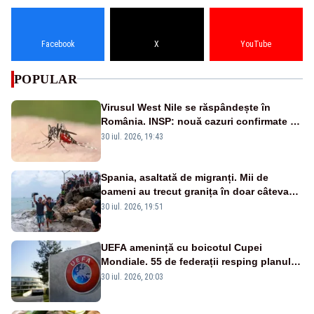
Facebook
X
YouTube
POPULAR
Virusul West Nile se răspândește în
România. INSP: nouă cazuri confirmate și
două decese în acest sezon
30 iul. 2026, 19:43
Spania, asaltată de migranți. Mii de
oameni au trecut granița în doar câteva
zile
30 iul. 2026, 19:51
UEFA amenință cu boicotul Cupei
Mondiale. 55 de federații resping planul
FIFA al lui Infantino
30 iul. 2026, 20:03