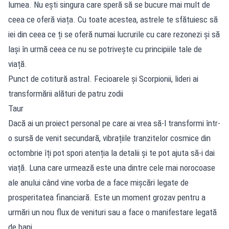
lumea. Nu ești singura care speră să se bucure mai mult de
ceea ce oferă viața. Cu toate acestea, astrele te sfătuiesc să
iei din ceea ce ți se oferă numai lucrurile cu care rezonezi și să
lași în urmă ceea ce nu se potrivește cu principiile tale de
viață.
Punct de cotitură astral. Fecioarele și Scorpionii, lideri ai
transformării alături de patru zodii
Taur
Dacă ai un proiect personal pe care ai vrea să-l transformi într-
o sursă de venit secundară, vibrațiile tranzitelor cosmice din
octombrie îți pot spori atenția la detalii și te pot ajuta să-i dai
viață. Luna care urmează este una dintre cele mai norocoase
ale anului când vine vorba de a face mișcări legate de
prosperitatea financiară. Este un moment grozav pentru a
urmări un nou flux de venituri sau a face o manifestare legată
de bani.