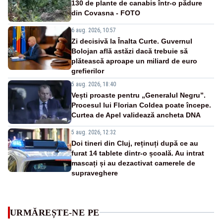
130 de plante de canabis într-o pădure
din Covasna - FOTO
6 aug. 2026, 10:57
Zi decisivă la Înalta Curte. Guvernul
Bolojan află astăzi dacă trebuie să
plătească aproape un miliard de euro
grefierilor
5 aug. 2026, 18:40
Vești proaste pentru „Generalul Negru”.
Procesul lui Florian Coldea poate începe.
Curtea de Apel validează ancheta DNA
5 aug. 2026, 12:32
Doi tineri din Cluj, reținuți după ce au
furat 14 tablete dintr-o școală. Au intrat
mascați și au dezactivat camerele de
supraveghere
URMĂREȘTE-NE PE