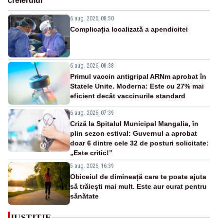
creierului
6 aug. 2026, 08:50
Complicația localizată a apendicitei
6 aug. 2026, 08:38
Primul vaccin antigripal ARNm aprobat în
Statele Unite. Moderna: Este cu 27% mai
eficient decât vaccinurile standard
6 aug. 2026, 07:39
Criză la Spitalul Municipal Mangalia, în
plin sezon estival: Guvernul a aprobat
doar 6 dintre cele 32 de posturi solicitate:
„Este critic!”
5 aug. 2026, 16:39
Obiceiul de dimineață care te poate ajuta
să trăiești mai mult. Este aur curat pentru
sănătate
JUSTITIE