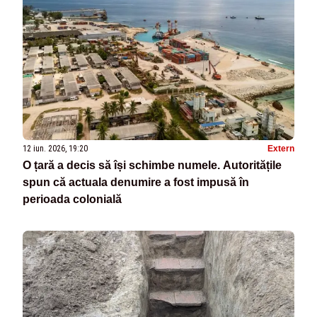
12 iun. 2026, 19:20
Extern
O țară a decis să își schimbe numele. Autoritățile
spun că actuala denumire a fost impusă în
perioada colonială