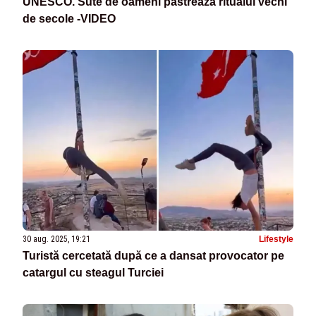
UNESCO. Sute de oameni păstrează ritualul vechi
de secole -VIDEO
30 aug. 2025, 19:21
Lifestyle
Turistă cercetată după ce a dansat provocator pe
catargul cu steagul Turciei