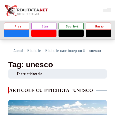
Plus
Star
Sportivă
Radio
Acasă
Etichete
Etichete care încep cu U
unesco
Tag: unesco
Toate etichetele
ARTICOLE CU ETICHETA "UNESCO"