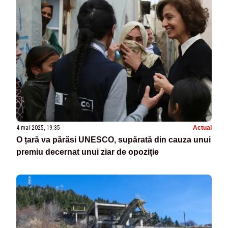
4 mai 2025, 19:35
Actual
O țară va părăsi UNESCO, supărată din cauza unui
premiu decernat unui ziar de opoziție