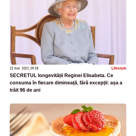
22 mar. 2023, 09:58
Lifestyle
SECRETUL longevității Reginei Elisabeta. Ce
consuma în fiecare dimineață, fără excepții: așa a
trăit 96 de ani