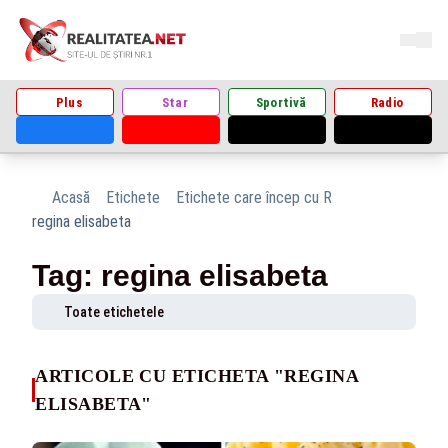
Plus
Star
Sportivă
Radio
Acasă
Etichete
Etichete care încep cu R
regina elisabeta
Tag: regina elisabeta
Toate etichetele
ARTICOLE CU ETICHETA "REGINA
ELISABETA"