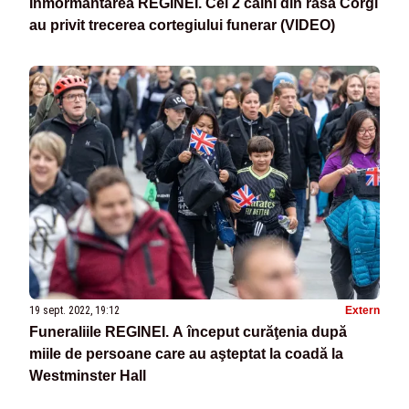
Înmormântarea REGINEI. Cei 2 câini din rasa Corgi
au privit trecerea cortegiului funerar (VIDEO)
19 sept. 2022, 19:12
Extern
Funeraliile REGINEI. A început curăţenia după
miile de persoane care au aşteptat la coadă la
Westminster Hall