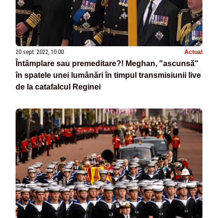
20 sept. 2022, 10:00
Actual
Întâmplare sau premeditare?! Meghan, "ascunsă"
în spatele unei lumânări în timpul transmisiunii live
de la catafalcul Reginei