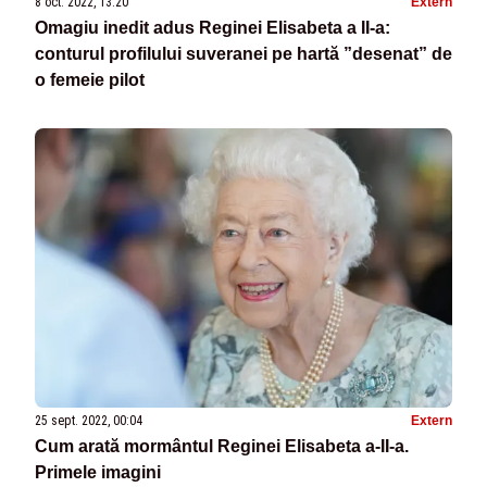
8 oct. 2022, 13:20
Extern
Omagiu inedit adus Reginei Elisabeta a II-a:
conturul profilului suveranei pe hartă ”desenat” de
o femeie pilot
25 sept. 2022, 00:04
Extern
Cum arată mormântul Reginei Elisabeta a-II-a.
Primele imagini