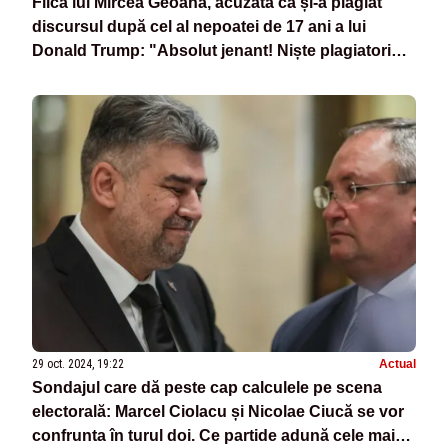
Fiica lui Mircea Geoană, acuzată că și-a plagiat
discursul după cel al nepoatei de 17 ani a lui
Donald Trump: "Absolut jenant! Niște plagiatori
triști"
29 oct. 2024, 19:22
Actual
Sondajul care dă peste cap calculele pe scena
electorală: Marcel Ciolacu și Nicolae Ciucă se vor
confrunta în turul doi. Ce partide adună cele mai