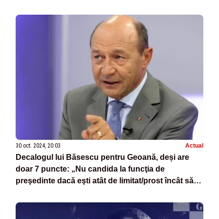
30 oct. 2024, 20:03
Actual
Decalogul lui Băsescu pentru Geoană, deși are
doar 7 puncte: „Nu candida la funcţia de
preşedinte dacă eşti atât de limitat/prost încât să
organizezi plagierea unui text rostit de nepoata lui
Trump”