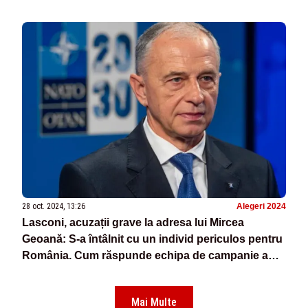
multe voturi
28 oct. 2024, 13:26
Alegeri 2024
Lasconi, acuzații grave la adresa lui Mircea
Geoană: S-a întâlnit cu un individ periculos pentru
România. Cum răspunde echipa de campanie a
fostului număr 2 al NATO
Mai Multe