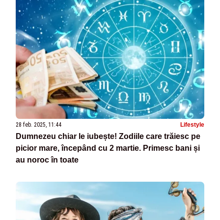
28 feb. 2025, 11:44
Lifestyle
Dumnezeu chiar le iubește! Zodiile care trăiesc pe
picior mare, începând cu 2 martie. Primesc bani și
au noroc în toate