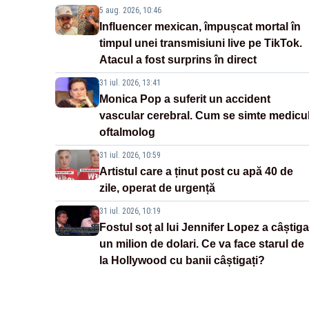
5 aug. 2026, 10:46
Influencer mexican, împușcat mortal în
timpul unei transmisiuni live pe TikTok.
Atacul a fost surprins în direct
31 iul. 2026, 13:41
Monica Pop a suferit un accident
vascular cerebral. Cum se simte medicu
oftalmolog
31 iul. 2026, 10:59
Artistul care a ținut post cu apă 40 de
zile, operat de urgență
31 iul. 2026, 10:19
Fostul soț al lui Jennifer Lopez a câștiga
un milion de dolari. Ce va face starul de
la Hollywood cu banii câștigați?