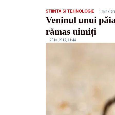
·
STIINTA SI TEHNOLOGIE
1 min citir
Veninul unui păia
rămas uimiți
20 iul. 2017, 11:44