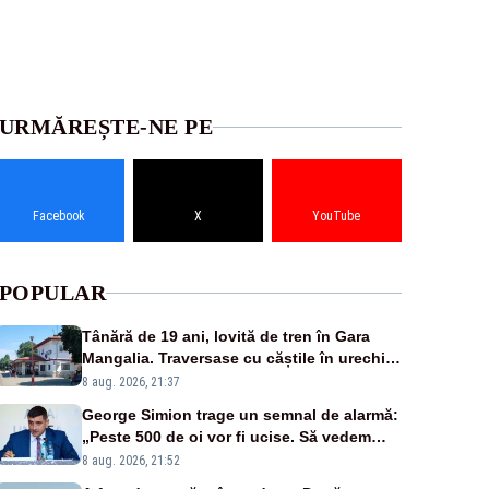
URMĂREȘTE-NE PE
Facebook
X
YouTube
POPULAR
Tânără de 19 ani, lovită de tren în Gara
Mangalia. Traversase cu căștile în urechi
liniile printr-un loc nepermis
8 aug. 2026, 21:37
George Simion trage un semnal de alarmă:
„Peste 500 de oi vor fi ucise. Să vedem
dacă ciobanii vor fi despăgubiți”
8 aug. 2026, 21:52