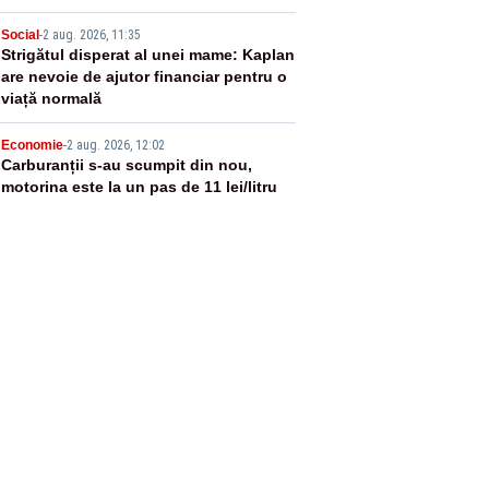
4
Social
-
2 aug. 2026, 11:35
Strigătul disperat al unei mame: Kaplan
are nevoie de ajutor financiar pentru o
viață normală
5
Economie
-
2 aug. 2026, 12:02
Carburanții s-au scumpit din nou,
motorina este la un pas de 11 lei/litru