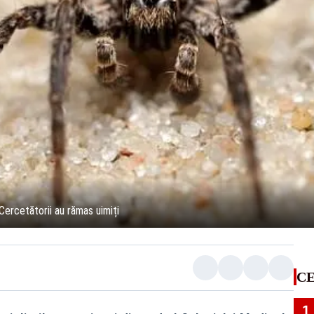
 Cercetătorii au rămas uimiți
CE
1