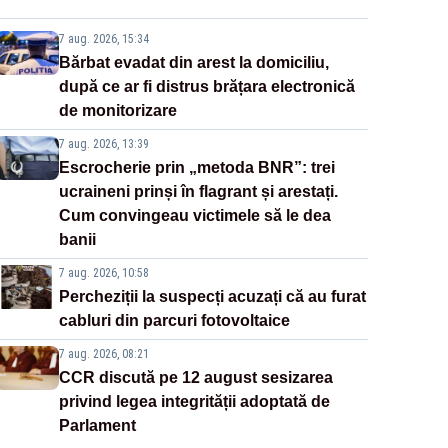
7 aug. 2026, 15:34
Bărbat evadat din arest la domiciliu,
după ce ar fi distrus brățara electronică
de monitorizare
7 aug. 2026, 13:39
Escrocherie prin „metoda BNR”: trei
ucraineni prinși în flagrant și arestați.
Cum convingeau victimele să le dea
banii
7 aug. 2026, 10:58
Percheziții la suspecți acuzați că au furat
cabluri din parcuri fotovoltaice
7 aug. 2026, 08:21
CCR discută pe 12 august sesizarea
privind legea integrității adoptată de
Parlament