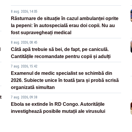
8 aug. 2026, 14:05
Răsturnare de situație în cazul ambulanței oprite
la pepeni: în autospecială erau doi copii. Nu au
fost supravegheați medical
8 aug. 2026, 08:45
l
Câtă apă trebuie să bei, de fapt, pe caniculă.
Cantitățile recomandate pentru copii și adulți
7 aug. 2026, 15:42
Examenul de medic specialist se schimbă din
2026. Subiecte unice în toată țara și probă scrisă
organizată simultan
t
7 aug. 2026, 09:38
Ebola se extinde în RD Congo. Autoritățile
investighează posibile mutații ale virusului