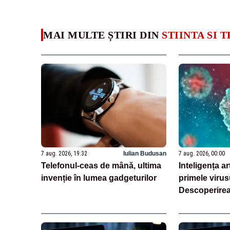
MAI MULTE ȘTIRI DIN
STIINTA SI
7 aug. 2026, 19:32
Iulian Budusan
7 aug. 2026, 00:00
Telefonul-ceas de mână, ultima
Inteligența art
invenție în lumea gadgeturilor
primele virusu
Descoperirea 
experți