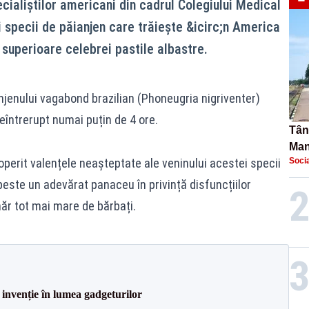
cialiștilor americani din cadrul Colegiului Medical
ei specii de păianjen care trăiește &icirc;n America
i superioare celebrei pastile albastre.
jenului vagabond brazilian (Phoneugria nigriventer)
eîntrerupt numai puțin de 4 ore.
Tână
Man
perit valențele neașteptate ale veninului acestei specii
Socia
urec
peste un adevărat panaceu în privință disfuncțiilor
ăr tot mai mare de bărbați.
 invenție în lumea gadgeturilor