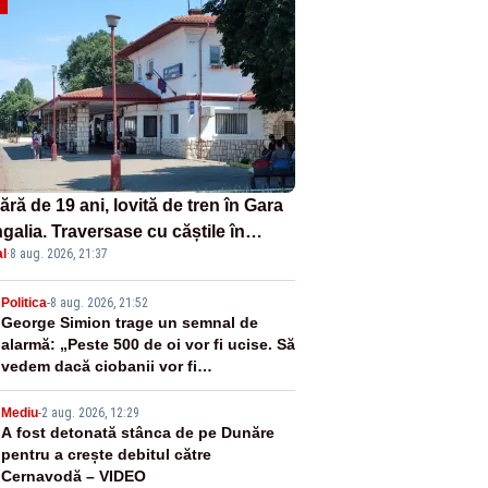
ră de 19 ani, lovită de tren în Gara
galia. Traversase cu căștile în
l
·
8 aug. 2026, 21:37
hi liniile printr-un loc nepermis
2
Politica
-
8 aug. 2026, 21:52
George Simion trage un semnal de
alarmă: „Peste 500 de oi vor fi ucise. Să
vedem dacă ciobanii vor fi
despăgubiți”
3
Mediu
-
2 aug. 2026, 12:29
A fost detonată stânca de pe Dunăre
pentru a crește debitul către
Cernavodă – VIDEO