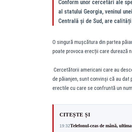
Conform unor cercetări ale spe
al statului Georgia, veninul un
Centrală și de Sud, are calităț
O singură mușcătura din partea păian
poate provoca erecții care durează n
Cercetătorii americani care au desco
de păianjen, sunt convinși că au dat 
erectile cu care se confruntă un num
CITEȘTE ȘI
Telefonul-ceas de mână, ultima
19:32