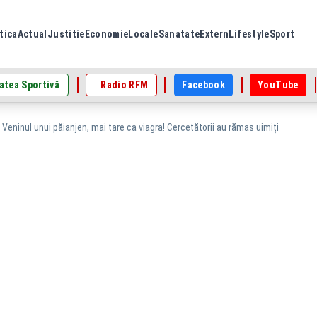
tica
Actual
Justitie
Economie
Locale
Sanatate
Extern
Lifestyle
Sport
atea Sportivă
Radio RFM
Facebook
YouTube
Veninul unui păianjen, mai tare ca viagra! Cercetătorii au rămas uimiți