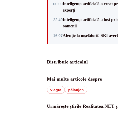
Inteligența artificială a creat p
00:00
experți
Inteligența artificială a fost pri
22:40
oamenii
Atenție la înșelătorii! SRI avert
16:07
Distribuie articolul
Mai multe articole despre
viagra
păianjen
Urmărește știrile Realitatea.NET ș