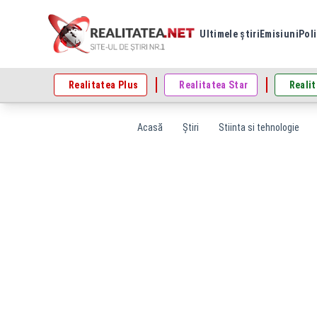
Ultimele știri
Emisiuni
Poli
Realitatea Plus
Realitatea Star
Realit
Acasă
Știri
Stiinta si tehnologie