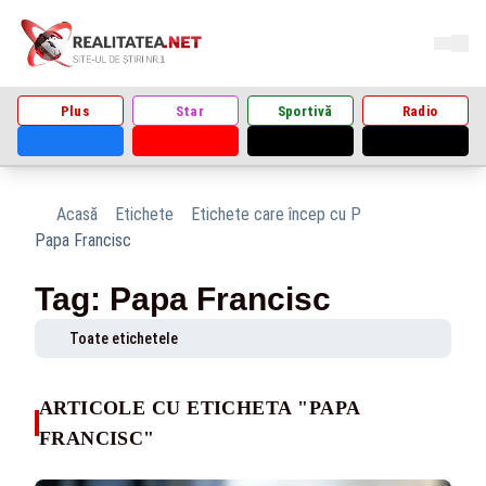
Plus
Star
Sportivă
Radio
Acasă
Etichete
Etichete care încep cu P
Papa Francisc
Tag: Papa Francisc
Toate etichetele
ARTICOLE CU ETICHETA "PAPA
FRANCISC"