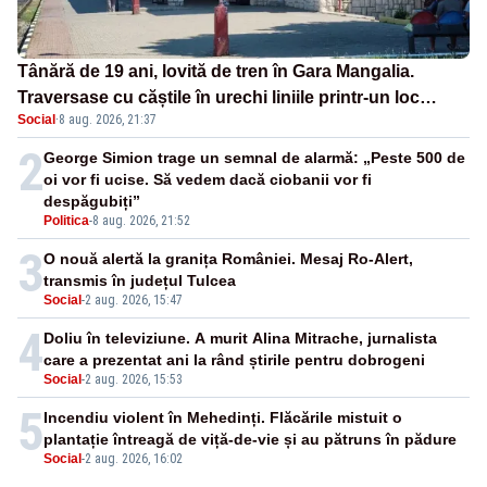
Tânără de 19 ani, lovită de tren în Gara Mangalia.
Traversase cu căștile în urechi liniile printr-un loc
Social
·
8 aug. 2026, 21:37
nepermis
2
George Simion trage un semnal de alarmă: „Peste 500 de
oi vor fi ucise. Să vedem dacă ciobanii vor fi
despăgubiți”
Politica
-
8 aug. 2026, 21:52
3
O nouă alertă la granița României. Mesaj Ro-Alert,
transmis în județul Tulcea
Social
-
2 aug. 2026, 15:47
4
Doliu în televiziune. A murit Alina Mitrache, jurnalista
care a prezentat ani la rând știrile pentru dobrogeni
Social
-
2 aug. 2026, 15:53
5
Incendiu violent în Mehedinți. Flăcările mistuit o
plantație întreagă de viță-de-vie și au pătruns în pădure
Social
-
2 aug. 2026, 16:02