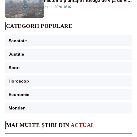
mistuit o plantație întreagă de viță-de-vie
și au pătruns în pădure
2 aug. 2026, 16:02
CATEGORII POPULARE
Sanatate
Justitie
Sport
Horoscop
Economie
Monden
MAI MULTE ȘTIRI DIN
ACTUAL