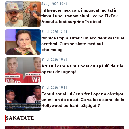
5 aug. 2026, 10:46
Influencer mexican, împușcat mortal în
timpul unei transmisiuni live pe TikTok.
Atacul a fost surprins în direct
31 iul. 2026, 13:41
Monica Pop a suferit un accident vascular
cerebral. Cum se simte medicul
oftalmolog
31 iul. 2026, 10:59
Artistul care a ținut post cu apă 40 de zile,
operat de urgență
31 iul. 2026, 10:19
Fostul soț al lui Jennifer Lopez a câștigat
un milion de dolari. Ce va face starul de la
Hollywood cu banii câștigați?
SANATATE