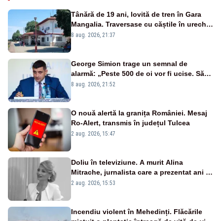
Tânără de 19 ani, lovită de tren în Gara
Mangalia. Traversase cu căștile în urechi
liniile printr-un loc nepermis
8 aug. 2026, 21:37
George Simion trage un semnal de
alarmă: „Peste 500 de oi vor fi ucise. Să
vedem dacă ciobanii vor fi despăgubiți”
8 aug. 2026, 21:52
O nouă alertă la granița României. Mesaj
Ro-Alert, transmis în județul Tulcea
2 aug. 2026, 15:47
Doliu în televiziune. A murit Alina
Mitrache, jurnalista care a prezentat ani la
rând știrile pentru dobrogeni
2 aug. 2026, 15:53
Incendiu violent în Mehedinți. Flăcările