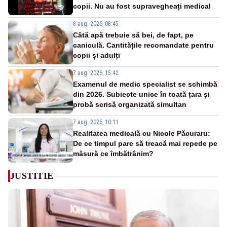
copii. Nu au fost supravegheați medical
8 aug. 2026, 08:45
Câtă apă trebuie să bei, de fapt, pe
caniculă. Cantitățile recomandate pentru
copii și adulți
7 aug. 2026, 15:42
Examenul de medic specialist se schimbă
din 2026. Subiecte unice în toată țara și
probă scrisă organizată simultan
7 aug. 2026, 10:11
Realitatea medicală cu Nicole Păcuraru:
De ce timpul pare să treacă mai repede pe
măsură ce îmbătrânim?
JUSTITIE