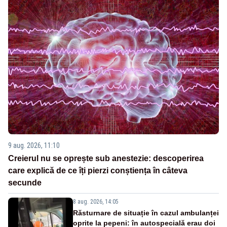
9 aug. 2026, 11:10
Creierul nu se oprește sub anestezie: descoperirea
care explică de ce îți pierzi conștiența în câteva
secunde
8 aug. 2026, 14:05
Răsturnare de situație în cazul ambulanței
oprite la pepeni: în autospecială erau doi