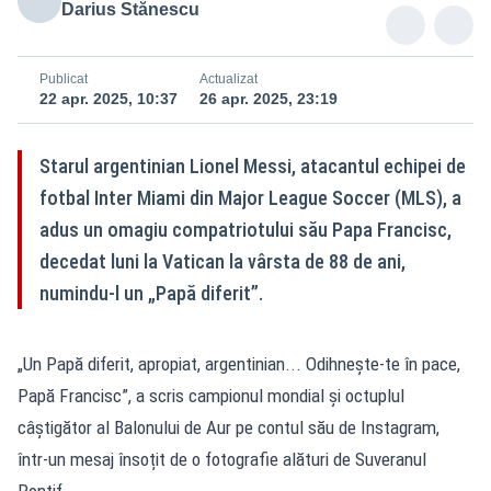
Darius Stănescu
Publicat
Actualizat
22 apr. 2025, 10:37
26 apr. 2025, 23:19
Starul argentinian Lionel Messi, atacantul echipei de
fotbal Inter Miami din Major League Soccer (MLS), a
adus un omagiu compatriotului său Papa Francisc,
decedat luni la Vatican la vârsta de 88 de ani,
numindu-l un „Papă diferit”.
„Un Papă diferit, apropiat, argentinian... Odihnește-te în pace,
Papă Francisc”, a scris campionul mondial și octuplul
câștigător al Balonului de Aur pe contul său de Instagram,
într-un mesaj însoțit de o fotografie alături de Suveranul
Pontif.