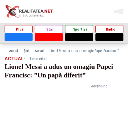
Plus
Star
Sportivă
Radio
Acasă
Știri
Actual
Lionel Messi a adus un omagiu Papei Francisc: ”Un papă diferit”
·
ACTUAL
1 min citire
Lionel Messi a adus un omagiu Papei
Francisc: ”Un papă diferit”
Advertising