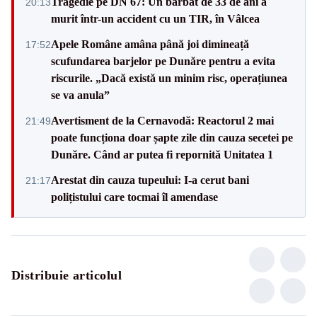
Tragedie pe DN 67: Un bărbat de 33 de ani a
20:13
murit într-un accident cu un TIR, în Vâlcea
Apele Române amâna până joi dimineață
17:52
scufundarea barjelor pe Dunăre pentru a evita
riscurile. „Dacă există un minim risc, operațiunea
se va anula”
Avertisment de la Cernavodă: Reactorul 2 mai
21:49
poate funcționa doar șapte zile din cauza secetei pe
Dunăre. Când ar putea fi repornită Unitatea 1
Arestat din cauza tupeului: I-a cerut bani
21:17
polițistului care tocmai îl amendase
Distribuie articolul