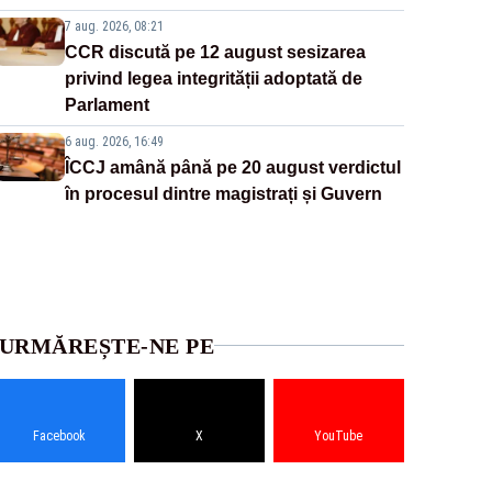
7 aug. 2026, 08:21
CCR discută pe 12 august sesizarea
privind legea integrității adoptată de
Parlament
6 aug. 2026, 16:49
ÎCCJ amână până pe 20 august verdictul
în procesul dintre magistrați și Guvern
URMĂREȘTE-NE PE
Facebook
X
YouTube