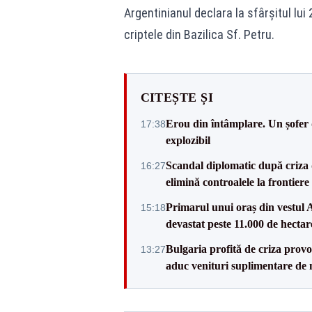
Argentinianul declara la sfârşitul lui
criptele din Bazilica Sf. Petru.
CITEȘTE ȘI
Erou din întâmplare. Un șofer 
17:38
explozibil
Scandal diplomatic după criza 
16:27
elimină controalele la frontiere
Primarul unui oraș din vestul A
15:18
devastat peste 11.000 de hectar
Bulgaria profită de criza provo
13:27
aduc venituri suplimentare de 