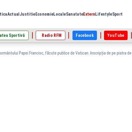
tica
Actual
Justitie
Economie
Locale
Sanatate
Extern
Lifestyle
Sport
atea Sportivă
Radio RFM
Facebook
YouTube
ormântului Papei Francisc, făcute publice de Vatican. Inscripția de pe piatra 