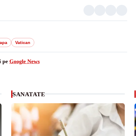
apa
Vatican
i pe
Google News
SANATATE