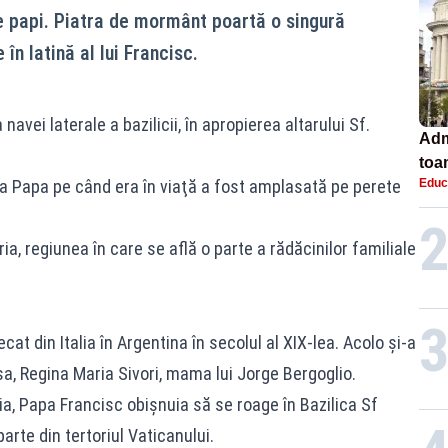
te papi. Piatra de mormânt poartă o singură
 în latină al lui Francisc.
navei laterale a bazilicii, în apropierea altarului Sf.
Adm
toa
ta Papa pe când era în viaţă a fost amplasată pe perete
Educ
lice
, regiunea în care se află o parte a rădăcinilor familiale
cat din Italia în Argentina în secolul al XIX-lea. Acolo şi-a
sa, Regina Maria Sivori, mama lui Jorge Bergoglio.
ia, Papa Francisc obişnuia să se roage în Bazilica Sf
arte din tertoriul Vaticanului.