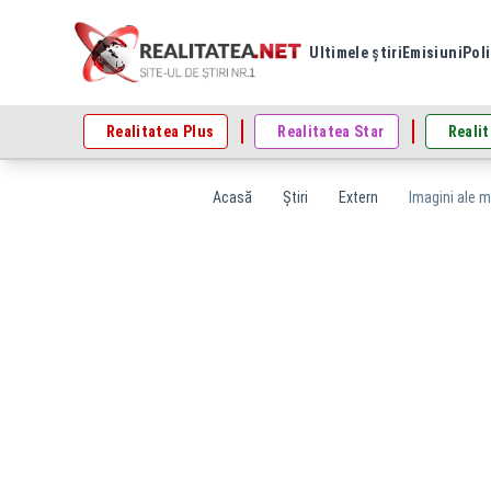
Ultimele știri
Emisiuni
Poli
Realitatea Plus
Realitatea Star
Realit
Acasă
Știri
Extern
Imagini ale m