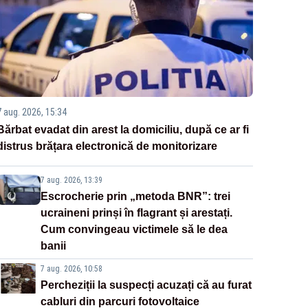
7 aug. 2026, 15:34
Bărbat evadat din arest la domiciliu, după ce ar fi
distrus brățara electronică de monitorizare
7 aug. 2026, 13:39
Escrocherie prin „metoda BNR”: trei
ucraineni prinși în flagrant și arestați.
Cum convingeau victimele să le dea
banii
7 aug. 2026, 10:58
Percheziții la suspecți acuzați că au furat
cabluri din parcuri fotovoltaice