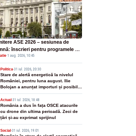
itere ASE 2026 – sesiunea de
mnă: înscrieri pentru programele de
atie
·
1 aug. 2026, 10:45
nță, masterat și doctorat
2
Politica
-
31 iul. 2026, 20:30
Stare de alertă energetică la nivelul
României, pentru luna august. Ilie
Bolojan a anunțat importuri și posibile
restricții – VIDEO
3
Actual
-
31 iul. 2026, 18:48
România a dus în fața OSCE atacurile
cu drone din ultima perioadă. Zeci de
țări și-au exprimat sprijinul
Social
-
31 iul. 2026, 19:01
România în stare de alertă energetică.