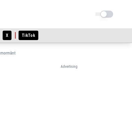
Schimba tema
X
TikTok
de mormânt
Advertising