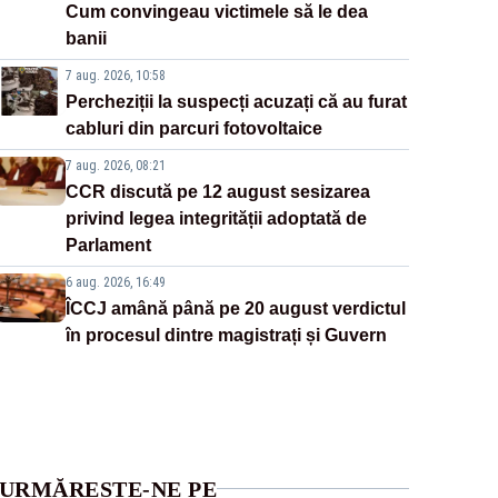
Cum convingeau victimele să le dea
banii
7 aug. 2026, 10:58
Percheziții la suspecți acuzați că au furat
cabluri din parcuri fotovoltaice
7 aug. 2026, 08:21
CCR discută pe 12 august sesizarea
privind legea integrității adoptată de
Parlament
6 aug. 2026, 16:49
ÎCCJ amână până pe 20 august verdictul
în procesul dintre magistrați și Guvern
URMĂREȘTE-NE PE