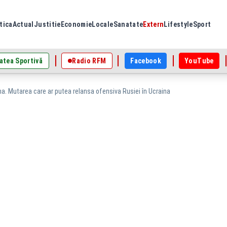
tica
Actual
Justitie
Economie
Locale
Sanatate
Extern
Lifestyle
Sport
atea Sportivă
Radio RFM
Facebook
YouTube
a. Mutarea care ar putea relansa ofensiva Rusiei în Ucraina