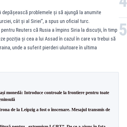
-și depășească problemele și să ajungă la anumite
rciei, cât și al Siriei”, a spus un oficial turc.
pentru Reuters că Rusia a împins Siria la discuții, în timp
 poziția și cea a lui Assad în cazul în care va trebui să
raina, unde a suferit pierderi uluitoare în ultima
ași monedă: Introduce controale la frontiere pentru toate
eninsulă
drona de la Leipzig a fost o înscenare. Mesajul transmis de
ditură pentru „extremism LGBT”. De ce a ajuns în fața