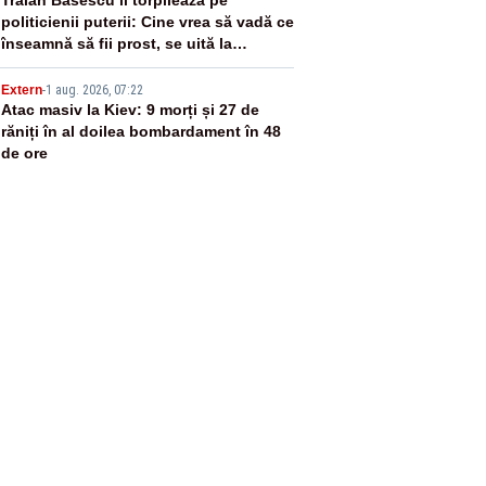
4
politicienii puterii: Cine vrea să vadă ce
înseamnă să fii prost, se uită la
România
5
Extern
-
1 aug. 2026, 07:22
Atac masiv la Kiev: 9 morți și 27 de
răniți în al doilea bombardament în 48
de ore