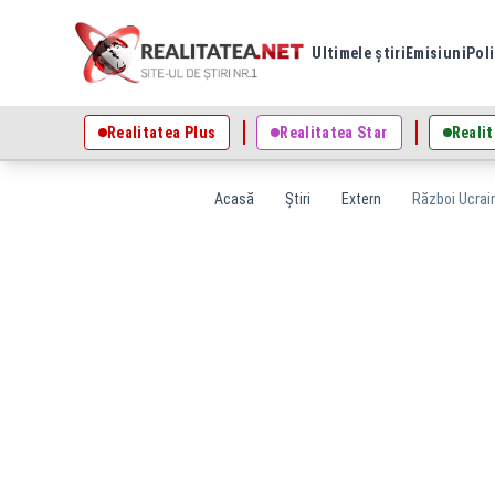
Ultimele știri
Emisiuni
Poli
Realitatea Plus
Realitatea Star
Realit
Acasă
Știri
Extern
Război Ucrain