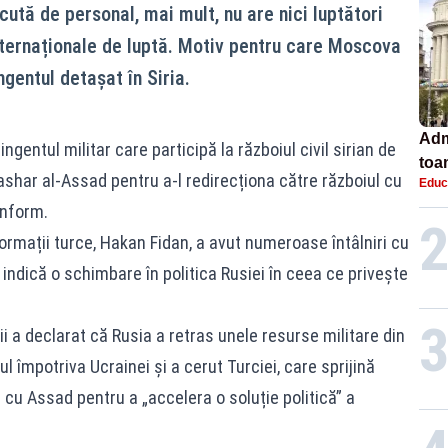
cută de personal, mai mult, nu are nici luptători
 internaționale de luptă. Motiv pentru care Moscova
gentul detașat în Siria.
Adm
ngentul militar care participă la războiul civil sirian de
toa
shar al-Assad pentru a-l redirecționa către războiul cu
Educ
lice
inform.
formații turce, Hakan Fidan, a avut numeroase întâlniri cu
 indică o schimbare în politica Rusiei în ceea ce privește
ii a declarat că Rusia a retras unele resurse militare din
l împotriva Ucrainei și a cerut Turciei, care sprijină
le cu Assad pentru a „accelera o soluție politică” a