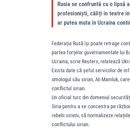
Rusia se confruntă cu o lipsă a
profesioniști, căliți în teatre
ar putea muta în Ucraina contin
Federația Rusă își poate retrage conti
partea forțelor guvernamentale lui Ba
Ucraina, scrie Reuters, relatează Ukr
Exista date că șeful serviciilor de in
omologul său sirian, Ali Mamluk, care
conflictul sirian.
Un oficial turc din domeniul securităț
Siria pentru a se concentra pe războiu
rebelii sirieni, să normalizeze relații
conflictului sirian.