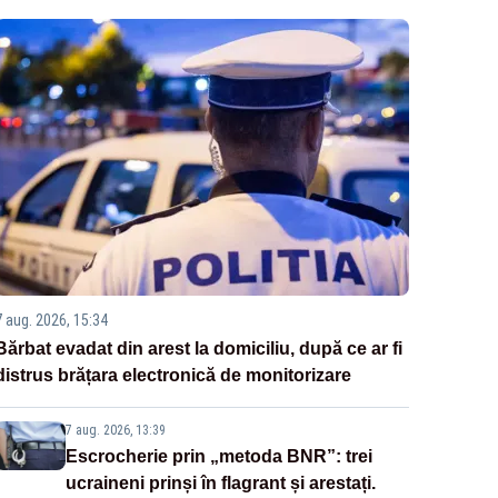
7 aug. 2026, 15:34
Bărbat evadat din arest la domiciliu, după ce ar fi
distrus brățara electronică de monitorizare
7 aug. 2026, 13:39
Escrocherie prin „metoda BNR”: trei
ucraineni prinși în flagrant și arestați.