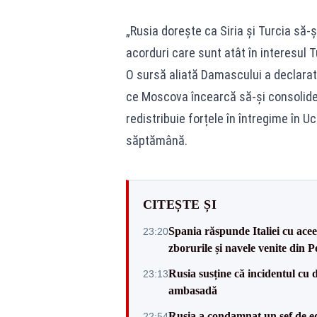
„Rusia dorește ca Siria și Turcia să
acorduri care sunt atât în ​​interesul Tu
O sursă aliată Damascului a declarat 
ce Moscova încearcă să-și consolideze
redistribuie forțele în întregime în Uc
săptămână.
CITEȘTE ȘI
Spania răspunde Italiei cu acee
23:20
zborurile și navele venite din P
Rusia susține că incidentul cu 
23:13
ambasadă
Rusia a condamnat un șef de e
22:54