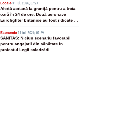
4
Locale
-
31 iul. 2026, 07:24
Alertă aeriană la graniță pentru a treia
oară în 24 de ore. Două aeronave
Eurofighter britanice au fost ridicate de
la sol
5
Economie
-
31 iul. 2026, 07:29
SANITAS: Niciun scenariu favorabil
pentru angajații din sănătate în
proiectul Legii salarizării