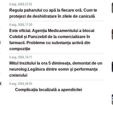
6 aug. 2026, 21:53
Regula paharului cu apă la fiecare oră. Cum te
protejezi de deshidratare în zilele de caniculă
6 aug. 2026, 17:20
Este oficial. Agenția Medicamentului a blocat
Colebil și Panczebil de la comercializare în
l
farmacii. Probleme cu substanța activă din
compoziție
6 aug. 2026, 16:11
Mitul trezitului la ora 5 dimineața, demontat de un
neurolog.Legătura dintre somn și performanța
creierului
t
6 aug. 2026, 08:50
Complicația localizată a apendicitei