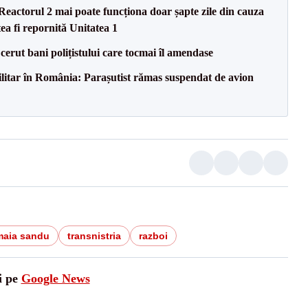
eactorul 2 mai poate funcționa doar șapte zile din cauza
ea fi repornită Unitatea 1
 cerut bani polițistului care tocmai îl amendase
militar în România: Parașutist rămas suspendat de avion
maia sandu
transnistria
razboi
i pe
Google News