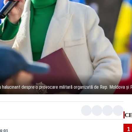
iu halucinant despre o provocare militară organizată de Rep. Moldova și R
CE
1
14:01