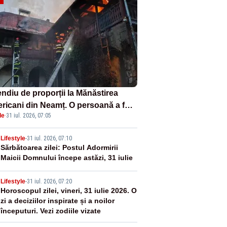
endiu de proporții la Mănăstirea
ericani din Neamț. O persoană a fost
le
·
31 iul. 2026, 07:05
ită carbonizată - FOTO/ VIDEO
2
Lifestyle
-
31 iul. 2026, 07:10
Sărbătoarea zilei: Postul Adormirii
Maicii Domnului începe astăzi, 31 iulie
3
Lifestyle
-
31 iul. 2026, 07:20
Horoscopul zilei, vineri, 31 iulie 2026. O
zi a deciziilor inspirate și a noilor
începuturi. Vezi zodiile vizate