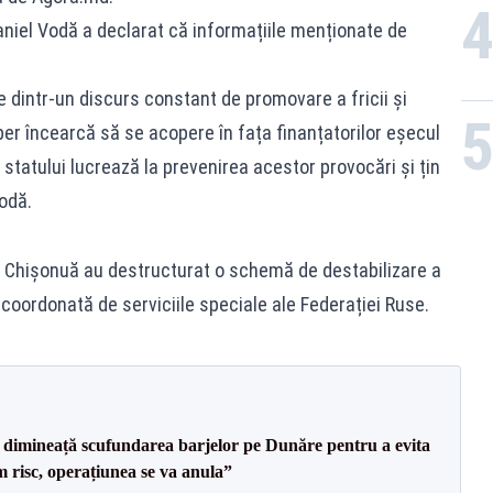
aniel Vodă a declarat că informațiile menționate de
 dintr-un discurs constant de promovare a fricii și
er încearcă să se acopere în fața finanțatorilor eșecul
ile statului lucrează la prevenirea acestor provocări și țin
Vodă.
 la Chișonuă au destructurat o schemă de destabilizare a
st coordonată de serviciile speciale ale Federației Ruse.
imineață scufundarea barjelor pe Dunăre pentru a evita
m risc, operațiunea se va anula”