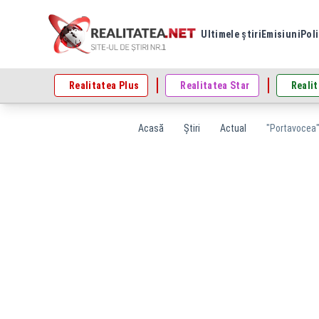
Ultimele știri
Emisiuni
Poli
Realitatea Plus
Realitatea Star
Realit
Acasă
Știri
Actual
"Portavocea" 