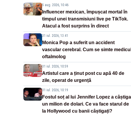
5 aug. 2026, 10:46
Influencer mexican, împușcat mortal în
timpul unei transmisiuni live pe TikTok.
Atacul a fost surprins în direct
31 iul. 2026, 13:41
Monica Pop a suferit un accident
vascular cerebral. Cum se simte medicu
oftalmolog
31 iul. 2026, 10:59
Artistul care a ținut post cu apă 40 de
zile, operat de urgență
31 iul. 2026, 10:19
Fostul soț al lui Jennifer Lopez a câștiga
un milion de dolari. Ce va face starul de
la Hollywood cu banii câștigați?