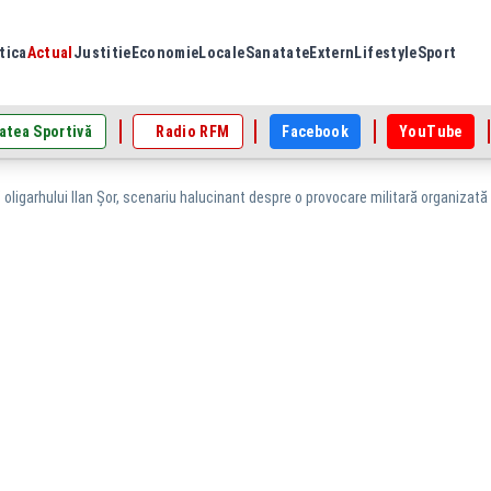
tica
Actual
Justitie
Economie
Locale
Sanatate
Extern
Lifestyle
Sport
atea Sportivă
Radio RFM
Facebook
YouTube
oligarhului Ilan Șor, scenariu halucinant despre o provocare militară organizată