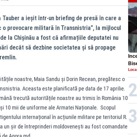
 Tauber a ieșit într-un briefing de presă în care a
 o provocare militară în Transnistria”, la mijlocul
r de la Chișinău a fost că afirmațiile deputatei nu
mări decât să dezbine societatea și să propage
remlin.
Inc
Bis
Loca
găs
ritățile noastre, Maia Sandu și Dorin Recean, pregătesc o
nsnistria. Aceasta este planificată pe data de 17 aprilie.
ămână trecută autoritățile noastre au trimis în România 10
e și 10 mii de uniforme ale Armatei Naționale. Scopul
gentului internațional în acțiunile militare pe teritoriul R.
la un șir de întreprinderi moldovenești au fost comandate
tă de Agora.md.