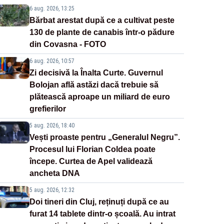
6 aug. 2026, 13:25
Bărbat arestat după ce a cultivat peste
130 de plante de canabis într-o pădure
din Covasna - FOTO
6 aug. 2026, 10:57
Zi decisivă la Înalta Curte. Guvernul
Bolojan află astăzi dacă trebuie să
plătească aproape un miliard de euro
grefierilor
5 aug. 2026, 18:40
Vești proaste pentru „Generalul Negru”.
Procesul lui Florian Coldea poate
începe. Curtea de Apel validează
ancheta DNA
5 aug. 2026, 12:32
Doi tineri din Cluj, reținuți după ce au
furat 14 tablete dintr-o școală. Au intrat