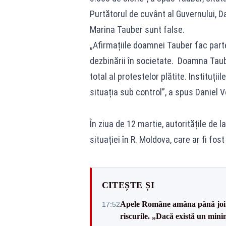
Purtătorul de cuvânt al Guvernului, D
Marina Tauber sunt false.
„Afirmațiile doamnei Tauber fac parte
dezbinării în societate. Doamna Taub
total al protestelor plătite. Instituți
situația sub control”, a spus Daniel 
În ziua de 12 martie, autoritățile de
situației în R. Moldova, care ar fi fo
CITEȘTE ȘI
Apele Române amâna până joi d
17:52
riscurile. „Dacă există un mini