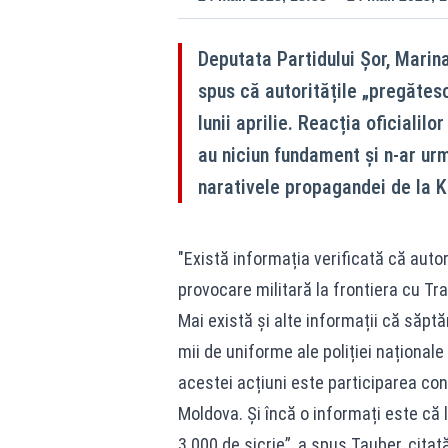
Deputata Partidului Șor, Marina
spus că autoritățile „pregătesc
lunii aprilie. Reacția oficialilo
au niciun fundament și n-ar ur
narativele propagandei de la K
"Există informația verificată că auto
provocare militară la frontiera cu Tra
Mai există și alte informații că săpt
mii de uniforme ale poliției național
acestei acțiuni este participarea conti
Moldova. Și încă o informați este că 
3.000 de sicrie”, a spus Tauber, cita