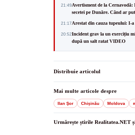
Avertisment de la Cernavodă: R
21:49
secetei pe Dunăre. Când ar put
Arestat din cauza tupeului: I-a
21:17
Incident grav la un exercițiu 
20:52
după un salt ratat VIDEO
Distribuie articolul
Mai multe articole despre
Ilan Şor
Chișinău
Moldova
Urmărește știrile Realitatea.NET ș