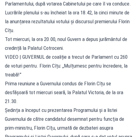
Parlamentului, după votarea Cabinetului pe care îl va conduce.
Lucrările plenului s-au încheiat la ora 18.42, la cinci minute de
la anunțarea rezultatului votului și discursul premierului Florin
Cîțu.
Tot miercuri, la ora 20.00, noul Guvern a depus jurământul de
credință la Palatul Cotroceni.
VIDEO | GUVERNUL de coaliție a trecut de Parlament cu 260
de voturi pentru. Florin Cîțu: „Mulțumesc pentru încredere, la
treabă!”
Prima reuniune a Guvernului condus de Florin Cîțu se
desfășoară tot miercuri seară, la Palatul Victoria, de la ora
21.30.
Ședința a început cu prezentarea Programului şi a listei
Guvernului de către candidatul desemnat pentru funcţia de
prim-ministru, Florin Cîţu, urmată de dezbateri asupra
Programului şi Listei Guvernului, după care s-a dat votul asupra