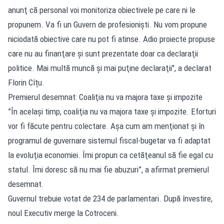
anunţ că personal voi monitoriza obiectivele pe care ni le
propunem. Va fi un Guvern de profesionişti. Nu vom propune
niciodată obiective care nu pot fi atinse. Adio proiecte propuse
care nu au finanţare şi sunt prezentate doar ca declaraţii
politice. Mai multă muncă şi mai puţine declaraţii", a declarat
Florin Cîțu.
Premierul desemnat: Coaliţia nu va majora taxe şi impozite
”În acelaşi timp, coaliţia nu va majora taxe şi impozite. Eforturi
vor fi făcute pentru colectare. Aşa cum am menţionat şi în
programul de guvernare sistemul fiscal-bugetar va fi adaptat
la evoluţia economiei. Îmi propun ca cetăţeanul să fie egal cu
statul. Îmi doresc să nu mai fie abuzuri”, a afirmat premierul
desemnat.
Guvernul trebuie votat de 234 de parlamentari. După învestire,
noul Executiv merge la Cotroceni.