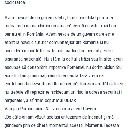
societatea.
Avem nevoie de un guvern stabil, bine consolidat pentru a
putea reda oamenilor încrederea că există un viitor mai bun
pentru ei în România. Avem nevoie de un guvern care este
atent la nevoile tuturor comunităţilor din România şi nu
consideră minorităţile naţionale ca fiind un pericol pentru
siguranţa naţională. Nu stăm la colţul străzii sau în alte locuri
ascunse să conspirăm împotriva României, nu dorim niciun rău
acestei ţări şi noi maghiarii din această ţară vrem să
contribuim la dezvoltarea României, păstrarea identităţii etnice
nu trebuie să reprezinte nicidecum un risc la adresa securităţii
naţionale”, a afirmat deputatul UDMR.
Varujan Pambuccian: Noi vom vota acest Guvern
„De câte ori am văzut acelaşi entuziasm de început şi mă
gândeam prin ce diferă momentul acesta. Momentul acesta