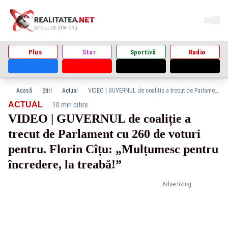
Plus
Star
Sportivă
Radio
Acasă
Știri
Actual
VIDEO | GUVERNUL de coaliție a trecut de Parlament cu 260 de voturi pentru. Florin Cîțu: „Mulțumesc pentru încredere, la treabă!”
·
ACTUAL
10 min citire
VIDEO | GUVERNUL de coaliție a
trecut de Parlament cu 260 de voturi
pentru. Florin Cîțu: „Mulțumesc pentru
încredere, la treabă!”
Advertising