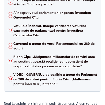
9
și tupeu în unele partide!”
A început votul parlamentarilor pentru învestirea
10
Guvernului Cîțu
Votul s-a încheiat. Începe verificarea voturilor
exprimate de parlamentari pentru învestirea
11
Cabinetului Cîțu
Guvernul a trecut de votul Parlamentului cu 260 de
12
voturi
Florin Cîțu: „Mulțumesc milioanelor de români care
au susținut această coaliție. sunt constient de
13
responsabilitatea pe care mi-au acordat-o”
VIDEO | GUVERNUL de coaliție a trecut de Parlament
cu 260 de voturi pentru. Florin Cîțu: „Mulțumesc
14
pentru încredere, la treabă!”
Noul Legislativ s-a întrunit în ședință comună. Aleșii au fost