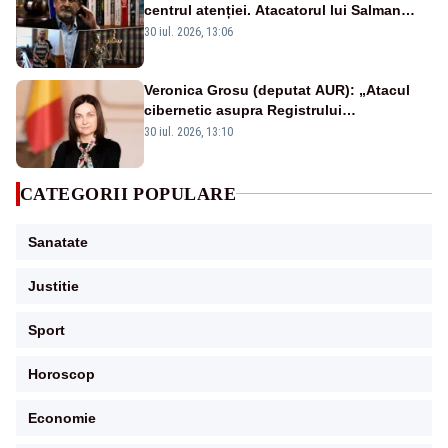
centrul atenției. Atacatorul lui Salman
Rushdie, condamnat pentru terorism: ce
30 iul. 2026, 13:06
pedeapsă riscă
Veronica Grosu (deputat AUR): „Atacul
cibernetic asupra Registrului
Proprietăților transmite un semnal de
30 iul. 2026, 13:10
neîncredere investitorilor”
CATEGORII POPULARE
Sanatate
Justitie
Sport
Horoscop
Economie