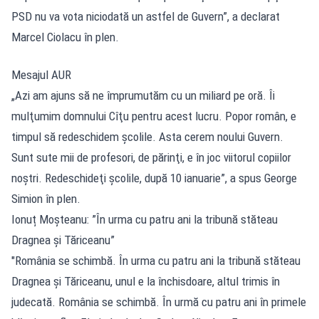
PSD nu va vota niciodată un astfel de Guvern”, a declarat
Marcel Ciolacu în plen.
Mesajul AUR
„Azi am ajuns să ne împrumutăm cu un miliard pe oră. Îi
mulţumim domnului Cîţu pentru acest lucru. Popor român, e
timpul să redeschidem şcolile. Asta cerem noului Guvern.
Sunt sute mii de profesori, de părinţi, e în joc viitorul copiilor
noştri. Redeschideţi şcolile, după 10 ianuarie”, a spus George
Simion în plen.
Ionuț Moșteanu: ”În urma cu patru ani la tribună stăteau
Dragnea şi Tăriceanu”
"România se schimbă. În urma cu patru ani la tribună stăteau
Dragnea şi Tăriceanu, unul e la închisdoare, altul trimis în
judecată. România se schimbă. În urmă cu patru ani în primele