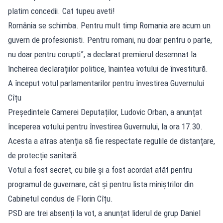
platim concedii. Cat tupeu aveti!
România se schimba. Pentru mult timp Romania are acum un
guvern de profesionisti. Pentru romani, nu doar pentru o parte,
nu doar pentru corupti”, a declarat premierul desemnat la
încheirea declarațiilor politice, înaintea votului de învestitură.
A început votul parlamentarilor pentru învestirea Guvernului
Cîțu
Președintele Camerei Deputaților, Ludovic Orban, a anunțat
începerea votului pentru învestirea Guvernului, la ora 17.30.
Acesta a atras atenția să fie respectate regulile de distanțare,
de protecție sanitară.
Votul a fost secret, cu bile şi a fost acordat atât pentru
programul de guvernare, cât şi pentru lista miniştrilor din
Cabinetul condus de Florin Cîțu.
PSD are trei absenți la vot, a anunțat liderul de grup Daniel