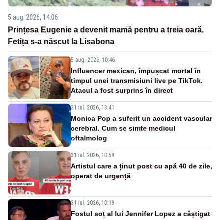
5 aug. 2026, 14:06
Prințesa Eugenie a devenit mamă pentru a treia oară.
Fetița s-a născut la Lisabona
5 aug. 2026, 10:46
Influencer mexican, împușcat mortal în
timpul unei transmisiuni live pe TikTok.
Atacul a fost surprins în direct
31 iul. 2026, 13:41
Monica Pop a suferit un accident vascular
cerebral. Cum se simte medicul
oftalmolog
31 iul. 2026, 10:59
Artistul care a ținut post cu apă 40 de zile,
operat de urgență
31 iul. 2026, 10:19
Fostul soț al lui Jennifer Lopez a câștigat