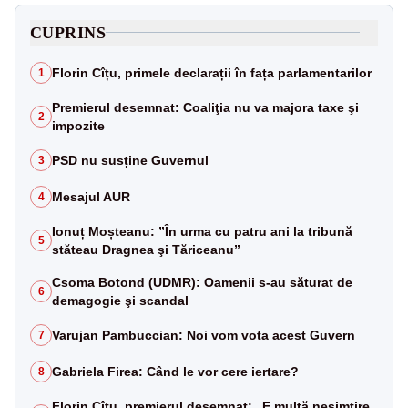
CUPRINS
Florin Cîțu, primele declarații în fața parlamentarilor
1
Premierul desemnat: Coaliţia nu va majora taxe şi
2
impozite
PSD nu susține Guvernul
3
Mesajul AUR
4
Ionuț Moșteanu: ”În urma cu patru ani la tribună
5
stăteau Dragnea şi Tăriceanu”
Csoma Botond (UDMR): Oamenii s-au săturat de
6
demagogie şi scandal
Varujan Pambuccian: Noi vom vota acest Guvern
7
Gabriela Firea: Când le vor cere iertare?
8
Florin Cîțu, premierul desemnat: „E multă nesimțire