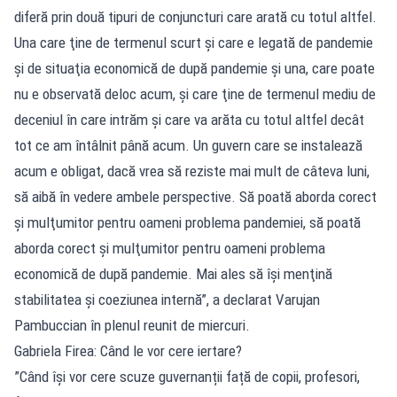
diferă prin două tipuri de conjuncturi care arată cu totul altfel.
Una care ţine de termenul scurt şi care e legată de pandemie
şi de situaţia economică de după pandemie şi una, care poate
nu e observată deloc acum, şi care ţine de termenul mediu de
deceniul în care intrăm şi care va arăta cu totul altfel decât
tot ce am întâlnit până acum. Un guvern care se instalează
acum e obligat, dacă vrea să reziste mai mult de câteva luni,
să aibă în vedere ambele perspective. Să poată aborda corect
şi mulţumitor pentru oameni problema pandemiei, să poată
aborda corect şi mulţumitor pentru oameni problema
economică de după pandemie. Mai ales să îşi menţină
stabilitatea şi coeziunea internă”, a declarat Varujan
Pambuccian în plenul reunit de miercuri.
Gabriela Firea: Când le vor cere iertare?
”Când își vor cere scuze guvernanții față de copii, profesori,