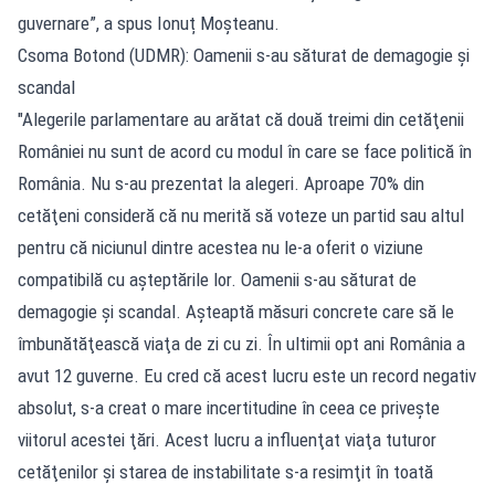
guvernare”, a spus Ionuț Moşteanu.
Csoma Botond (UDMR): Oamenii s-au săturat de demagogie şi
scandal
"Alegerile parlamentare au arătat că două treimi din cetăţenii
României nu sunt de acord cu modul în care se face politică în
România. Nu s-au prezentat la alegeri. Aproape 70% din
cetăţeni consideră că nu merită să voteze un partid sau altul
pentru că niciunul dintre acestea nu le-a oferit o viziune
compatibilă cu aşteptările lor. Oamenii s-au săturat de
demagogie şi scandal. Aşteaptă măsuri concrete care să le
îmbunătăţească viaţa de zi cu zi. În ultimii opt ani România a
avut 12 guverne. Eu cred că acest lucru este un record negativ
absolut, s-a creat o mare incertitudine în ceea ce priveşte
viitorul acestei ţări. Acest lucru a influenţat viaţa tuturor
cetăţenilor şi starea de instabilitate s-a resimţit în toată