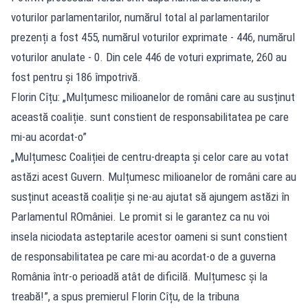
voturilor parlamentarilor, numărul total al parlamentarilor
prezenți a fost 455, numărul voturilor exprimate - 446, numărul
voturilor anulate - 0. Din cele 446 de voturi exprimate, 260 au
fost pentru și 186 împotrivă.
Florin Cîțu: „Mulțumesc milioanelor de români care au susținut
această coaliție. sunt constient de responsabilitatea pe care
mi-au acordat-o”
„Mulțumesc Coaliției de centru-dreapta și celor care au votat
astăzi acest Guvern. Mulțumesc milioanelor de români care au
susținut această coaliție și ne-au ajutat să ajungem astăzi în
Parlamentul ROmâniei. Le promit si le garantez ca nu voi
insela niciodata asteptarile acestor oameni si sunt constient
de responsabilitatea pe care mi-au acordat-o de a guverna
România într-o perioadă atât de dificilă. Mulțumesc și la
treabă!”, a spus premierul Florin Cîțu, de la tribuna