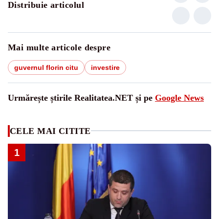
Distribuie articolul
Mai multe articole despre
guvernul florin citu
investire
Urmărește știrile Realitatea.NET și pe
Google News
CELE MAI CITITE
1