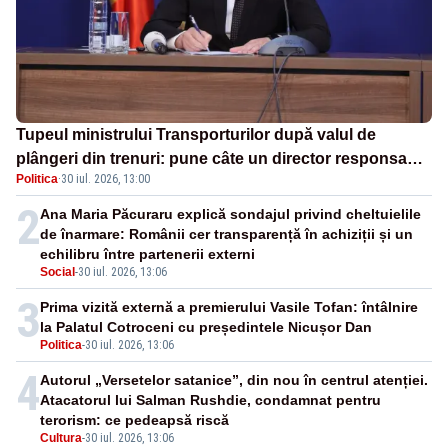
Tupeul ministrului Transporturilor după valul de
plângeri din trenuri: pune câte un director responsabil
Politica
·
30 iul. 2026, 13:00
pentru fiecare dintre cele 1.265 de garnituri
2
Ana Maria Păcuraru explică sondajul privind cheltuielile
de înarmare: Românii cer transparență în achiziții și un
echilibru între partenerii externi
Social
-
30 iul. 2026, 13:06
3
Prima vizită externă a premierului Vasile Tofan: întâlnire
la Palatul Cotroceni cu președintele Nicușor Dan
Politica
-
30 iul. 2026, 13:06
4
Autorul „Versetelor satanice”, din nou în centrul atenției.
Atacatorul lui Salman Rushdie, condamnat pentru
terorism: ce pedeapsă riscă
Cultura
-
30 iul. 2026, 13:06