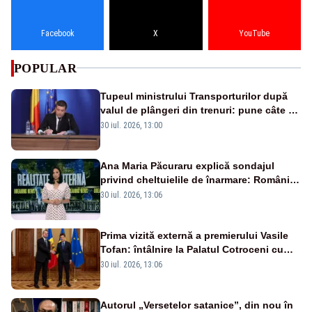
Facebook
X
YouTube
POPULAR
Tupeul ministrului Transporturilor după
valul de plângeri din trenuri: pune câte un
director responsabil pentru fiecare dintre
30 iul. 2026, 13:00
cele 1.265 de garnituri
Ana Maria Păcuraru explică sondajul
privind cheltuielile de înarmare: Românii
cer transparență în achiziții și un echilibru
30 iul. 2026, 13:06
între partenerii externi
Prima vizită externă a premierului Vasile
Tofan: întâlnire la Palatul Cotroceni cu
președintele Nicușor Dan
30 iul. 2026, 13:06
Autorul „Versetelor satanice”, din nou în