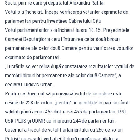
Suciu, printre care și deputatul Alexandru Rafila.
Votul s-a încheiat. Începe verificarea voturilor exprimate de
parlamentari pentru învestirea Cabinetului Cîțu
Votul parlamentarilor s-a încheiat la ora 18.15. Președintele
Camerei Deputaților a cerut întrunirea celor două birouri
permanente ale celor două Camere pentru verificarea voturilor
exprimate de parlamentari.
„Lucrările se vor relua după constatarea rezultatelor votului de
membrii birourilor permanente ale celor două Camere”, a
declarat Ludovic Orban.
Pentru ca Guvernul să primească votul de încredere este
nevoie de 228 de voturi „pentru”, în condițiile în care au fost
validați până acum 455 dintre cei 465 de parlamentari. PNL,
USR-PLUS și UDMR au împreună 244 de parlamentari.
Guvernul a trecut de votul Parlamentului cu 260 de voturi
Potrivit procesului verbal citit după numărarea bilelor, a