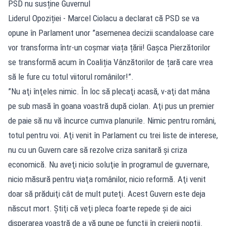
PSD nu susține Guvernul
Liderul Opoziției - Marcel Ciolacu a declarat că PSD se va
opune în Parlament unor ”asemenea decizii scandaloase care
vor transforma într-un coșmar viața țării! Gașca Pierzătorilor
se transformă acum în Coaliția Vânzătorilor de țară care vrea
să le fure cu totul viitorul românilor!”.
”Nu aţi înţeles nimic. În loc să plecaţi acasă, v-aţi dat mâna
pe sub masă în goana voastră după ciolan. Aţi pus un premier
de paie să nu vă încurce cumva planurile. Nimic pentru români,
totul pentru voi. Aţi venit în Parlament cu trei liste de interese,
nu cu un Guvern care să rezolve criza sanitară şi criza
economică. Nu aveţi nicio soluţie în programul de guvernare,
nicio măsură pentru viaţa românilor, nicio reformă. Aţi venit
doar să prăduiţi cât de mult puteţi. Acest Guvern este deja
născut mort. Ştiţi că veţi pleca foarte repede şi de aici
disperarea voastră de a vă pune pe funcţii în creierii nopţii.