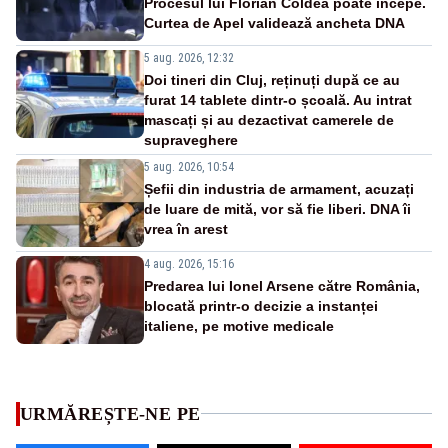
Procesul lui Florian Coldea poate începe.
Curtea de Apel validează ancheta DNA
5 aug. 2026, 12:32
Doi tineri din Cluj, reținuți după ce au
furat 14 tablete dintr-o școală. Au intrat
mascați și au dezactivat camerele de
supraveghere
5 aug. 2026, 10:54
Șefii din industria de armament, acuzați
de luare de mită, vor să fie liberi. DNA îi
vrea în arest
4 aug. 2026, 15:16
Predarea lui Ionel Arsene către România,
blocată printr-o decizie a instanței
italiene, pe motive medicale
URMĂREȘTE-NE PE