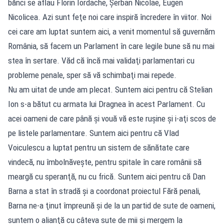
bănci se aflau Florin Iordache, Şerban Nicolae, Eugen
Nicolicea. Azi sunt feţe noi care inspiră încredere în viitor. Noi
cei care am luptat suntem aici, a venit momentul să guvernăm
România, să facem un Parlament în care legile bune să nu mai
stea în sertare. Văd că încă mai validaţi parlamentari cu
probleme penale, sper să vă schimbaţi mai repede.
Nu am uitat de unde am plecat. Suntem aici pentru că Stelian
Ion s-a bătut cu armata lui Dragnea în acest Parlament. Cu
acei oameni de care până şi vouă vă este ruşine şi i-aţi scos de
pe listele parlamentare. Suntem aici pentru că Vlad
Voiculescu a luptat pentru un sistem de sănătate care
vindecă, nu îmbolnăveşte, pentru spitale în care românii să
meargă cu speranţă, nu cu frică. Suntem aici pentru că Dan
Barna a stat în stradă şi a coordonat proiectul Fără penali,
Barna ne-a ţinut împreună şi de la un partid de sute de oameni,
suntem o alianţă cu câteva sute de mii şi mergem la