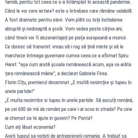
familii, pentru tot ceea ce s-a întâmplat în această pandemie.
Când le vor cere iertare? este o întrebare care rămâne valabilă.
A fost dramatic pentru elevi. Vom plăti cu toții închiderea
abruptă și nedreaptă a școlii. Vom vedea peste câțiva ani,
când tinerii vor fi dezavantajați pe piața europeană a muncii.
Ce doresc să transmit: vreau să-i rog să țină minte și să le
marcheze întreaga guvernare cumva ceea ce a afirmat Spiru
Haret: ”așa cum arată școala românească acum, așa va arăta
țara românească mâine”, a declarat Gabriela Firea.
Florin Cîțu, premierul desemnat: „E multă nesimțire și tupeu în
unele partide!”
„E multa nesimtire si tupeu în unele partide. Să asculți românii,
pe cei 600 de mii de români pe care i-ai scos in strada? Pe cine
ai chemat sa te ajute in guvern? Pe Ponta?
Cum ați lăsat economia?
Aveti tupeul sa vorbiti de antreprenorii romania. A trebuit sa