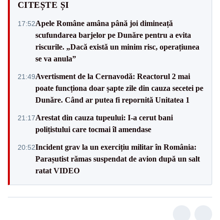
CITEȘTE ȘI
Apele Române amâna până joi dimineață
17:52
scufundarea barjelor pe Dunăre pentru a evita
riscurile. „Dacă există un minim risc, operațiunea
se va anula”
Avertisment de la Cernavodă: Reactorul 2 mai
21:49
poate funcționa doar șapte zile din cauza secetei pe
Dunăre. Când ar putea fi repornită Unitatea 1
Arestat din cauza tupeului: I-a cerut bani
21:17
polițistului care tocmai îl amendase
Incident grav la un exercițiu militar în România:
20:52
Parașutist rămas suspendat de avion după un salt
ratat VIDEO