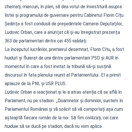
chemați, miercuri, în plen, să dea votul de învestitură asupra
listei și programului de guvernare pentru Cabinetul Florin Cîțu.
Şedinţa a fost condusă de preşedintele Camerei Deputaţilor,
Ludovic Orban, care a anunţat că şi-au înregistrat prezenţa
363 de parlamentari dintre cei 455 validaţi.
La începutul lucrărilor, premierul desemnat, Florin Cîtu, a fost
huiduit și fluierat de unii dintre parlamentarii PSD și AUR în
momentul în care a fost invitat la tribună să-și susțină
discursul în fata plenului reunit al Parlamentului. El a primit
aplauze de la PNL și USR PLUS.
Ludovic Orban a reacționat și le-a atras atenția că se află în
Parlament, nu pe stadion. „Doamnelor și domnilor, suntem în
Parlamentul României și vă solicit să vă comportați așa cum
așteaptă fiecare român de la noi. Să fim civilizați, cei care
huiduie să se ducă pe stadion, dacă nu vom aplica