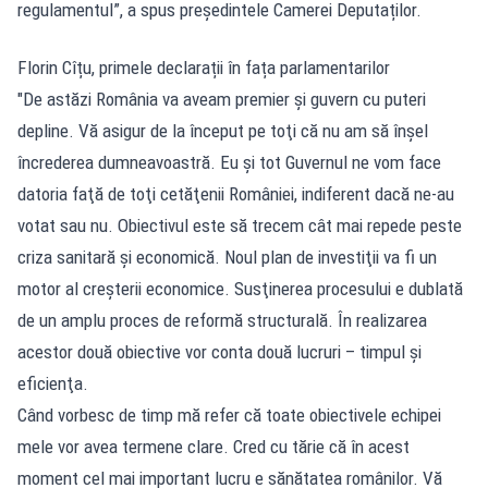
regulamentul”, a spus președintele Camerei Deputaților.
Florin Cîțu, primele declarații în fața parlamentarilor
"De astăzi România va aveam premier şi guvern cu puteri
depline. Vă asigur de la început pe toţi că nu am să înşel
încrederea dumneavoastră. Eu şi tot Guvernul ne vom face
datoria faţă de toţi cetăţenii României, indiferent dacă ne-au
votat sau nu. Obiectivul este să trecem cât mai repede peste
criza sanitară şi economică. Noul plan de investiţii va fi un
motor al creşterii economice. Susţinerea procesului e dublată
de un amplu proces de reformă structurală. În realizarea
acestor două obiective vor conta două lucruri – timpul şi
eficienţa.
Când vorbesc de timp mă refer că toate obiectivele echipei
mele vor avea termene clare. Cred cu tărie că în acest
moment cel mai important lucru e sănătatea românilor. Vă