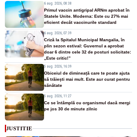
6 aug. 2026, 08:38
Primul vaccin antigripal ARNm aprobat în
Statele Unite. Moderna: Este cu 27% mai
eficient decât vaccinurile standard
6 aug. 2026, 07:39
Criză la Spitalul Municipal Mangalia, în
plin sezon estival: Guvernul a aprobat
doar 6 dintre cele 32 de posturi solicitate:
„Este critic!”
5 aug. 2026, 16:39
Obiceiul de dimineață care te poate ajuta
să trăiești mai mult. Este aur curat pentru
sănătate
5 aug. 2026, 11:27
Ce se întâmplă cu organismul dacă mergi
pe jos 30 de minute zilnic
JUSTITIE