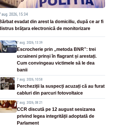
7 aug. 2026, 15:34
Bărbat evadat din arest la domiciliu, după ce ar fi
distrus brățara electronică de monitorizare
7 aug. 2026, 13:39
Escrocherie prin „metoda BNR”: trei
ucraineni prinși în flagrant și arestați.
Cum convingeau victimele să le dea
banii
7 aug. 2026, 10:58
Percheziții la suspecți acuzați că au furat
cabluri din parcuri fotovoltaice
7 aug. 2026, 08:21
CCR discută pe 12 august sesizarea
privind legea integrității adoptată de
Parlament