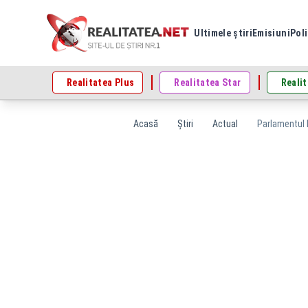
Ultimele știri
Emisiuni
Poli
Realitatea Plus
Realitatea Star
Realit
Acasă
Știri
Actual
Parlamentul R