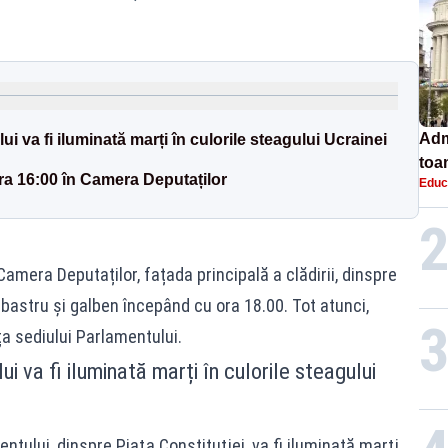
.
Adm
i va fi iluminată marți în culorile steagului Ucrainei
toa
ra 16:00 în Camera Deputaților
Educ
lice
amera Deputaților, fațada principală a clădirii, dinspre
 albastru și galben începând cu ora 18.00. Tot atunci,
ța sediului Parlamentului.
i va fi iluminată marți în culorile steagului
ntului, dinspre Piaţa Constituţiei, va fi iluminată marţi,