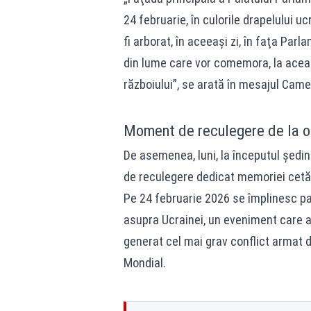
24 februarie, în culorile drapelului u
fi arborat, în aceeaşi zi, în faţa Parl
din lume care vor comemora, la aceas
războiului”, se arată în mesajul Camer
Moment de reculegere de la or
De asemenea, luni, la începutul ședin
de reculegere dedicat memoriei cetățe
Pe 24 februarie 2026 se împlinesc pa
asupra Ucrainei, un eveniment care a 
generat cel mai grav conflict armat d
Mondial.