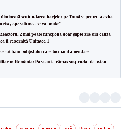
imineață scufundarea barjelor pe Dunăre pentru a evita
m risc, operațiunea se va anula”
eactorul 2 mai poate funcționa doar șapte zile din cauza
ea fi repornită Unitatea 1
 cerut bani polițistului care tocmai îl amendase
militar în România: Parașutist rămas suspendat de avion
culori
ucraina
invazie
rusă
Rusia
razboi