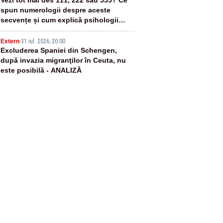
4
spun numerologii despre aceste
secvențe și cum explică psihologii
fenomenul
5
Extern
-
31 iul. 2026, 20:00
Excluderea Spaniei din Schengen,
după invazia migranţilor în Ceuta, nu
este posibilă - ANALIZĂ