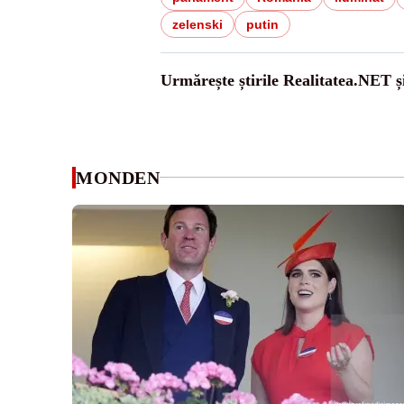
zelenski
putin
Urmărește știrile Realitatea.NET ș
MONDEN