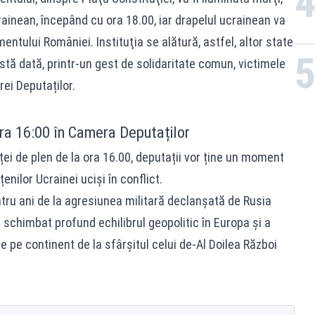
crainean, începând cu ora 18.00, iar drapelul ucrainean va
amentului României. Instituţia se alătură, astfel, altor state
tă dată, printr-un gest de solidaritate comun, victimele
ei Deputaților.
a 16:00 în Camera Deputaților
ței de plen de la ora 16.00, deputații vor ține un moment
nilor Ucrainei uciși în conflict.
tru ani de la agresiunea militară declanșată de Rusia
schimbat profund echilibrul geopolitic în Europa și a
e pe continent de la sfârșitul celui de-Al Doilea Război