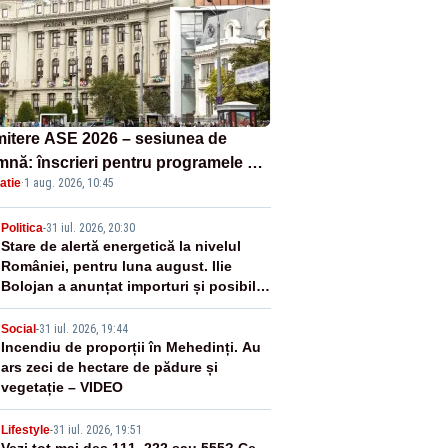
itere ASE 2026 – sesiunea de
mnă: înscrieri pentru programele de
atie
·
1 aug. 2026, 10:45
nță, masterat și doctorat
2
Politica
-
31 iul. 2026, 20:30
Stare de alertă energetică la nivelul
României, pentru luna august. Ilie
Bolojan a anunțat importuri și posibile
restricții – VIDEO
3
Social
-
31 iul. 2026, 19:44
Incendiu de proporții în Mehedinți. Au
ars zeci de hectare de pădure și
vegetație – VIDEO
Lifestyle
-
31 iul. 2026, 19:51
Vezi tot mai des 111, 222 sau 555? Ce