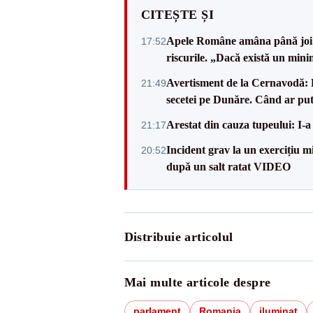
CITEȘTE ȘI
Apele Române amâna până joi d
17:52
riscurile. „Dacă există un mini
Avertisment de la Cernavodă: R
21:49
secetei pe Dunăre. Când ar put
Arestat din cauza tupeului: I-a
21:17
Incident grav la un exercițiu 
20:52
după un salt ratat VIDEO
Distribuie articolul
Mai multe articole despre
parlament
Romania
iluminat