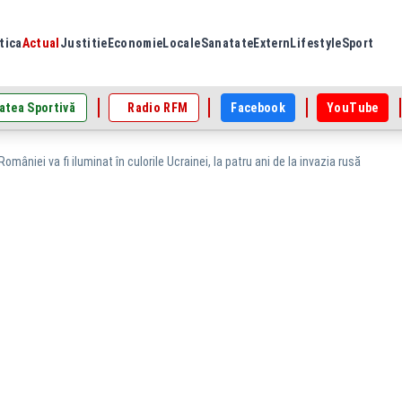
tica
Actual
Justitie
Economie
Locale
Sanatate
Extern
Lifestyle
Sport
atea Sportivă
Radio RFM
Facebook
YouTube
omâniei va fi iluminat în culorile Ucrainei, la patru ani de la invazia rusă