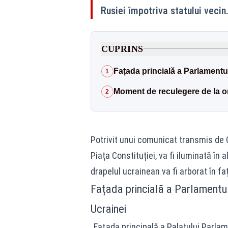
Rusiei împotriva statului vecin
CUPRINS
Fațada princială a Parlamentulu
1
Moment de reculegere de la o
2
Potrivit unui comunicat transmis de C
Piața Constituției, va fi iluminată în
drapelul ucrainean va fi arborat în fa
Fațada princială a Parlamentulu
Ucrainei
„Faţada principală a Palatului Parlame