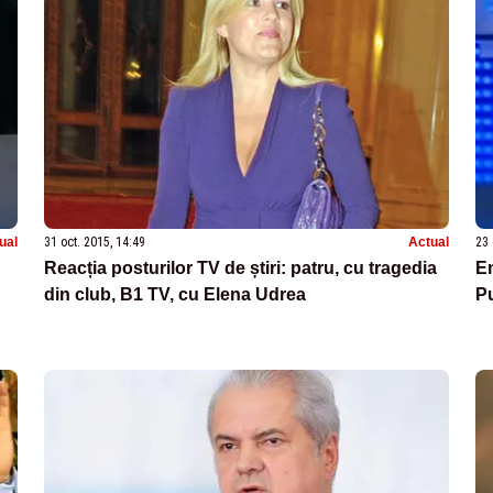
ual
31 oct. 2015, 14:49
Actual
23 
Reacția posturilor TV de știri: patru, cu tragedia
Em
din club, B1 TV, cu Elena Udrea
Pu