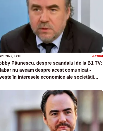
ec. 2022, 14:01
Actual
obby Păunescu, despre scandalul de la B1 TV:
Habar nu aveam despre acest comunicat -
vește în interesele economice ale societății
oastre"