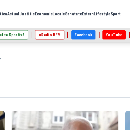
tica
Actual
Justitie
Economie
Locale
Sanatate
Extern
Lifestyle
Sport
atea Sportivă
Radio RFM
Facebook
YouTube
V