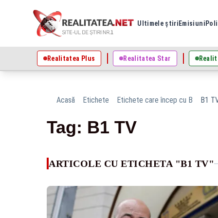
Ultimele știri
Emisiuni
Poli
Realitatea Plus
Realitatea Star
Realit
Acasă
Etichete
Etichete care încep cu B
B1 T
Tag: B1 TV
ARTICOLE CU ETICHETA "B1 TV"