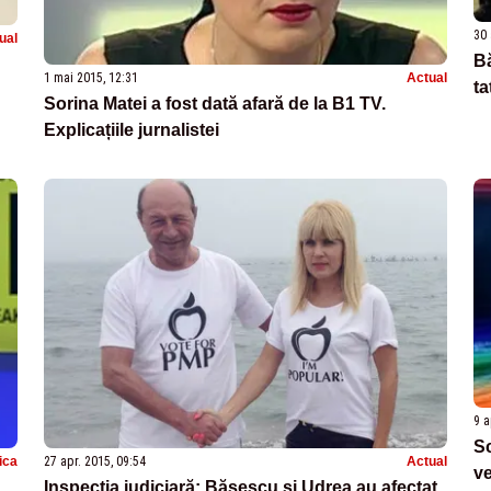
30 
ual
Bă
1 mai 2015, 12:31
Actual
ta
Sorina Matei a fost dată afară de la B1 TV.
Explicațiile jurnalistei
9 a
Sc
tica
27 apr. 2015, 09:54
Actual
ve
Inspecția judiciară: Băsescu și Udrea au afectat