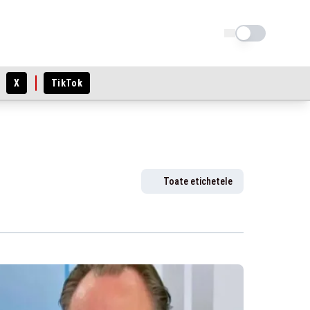
Schimba tema
X
TikTok
Toate etichetele