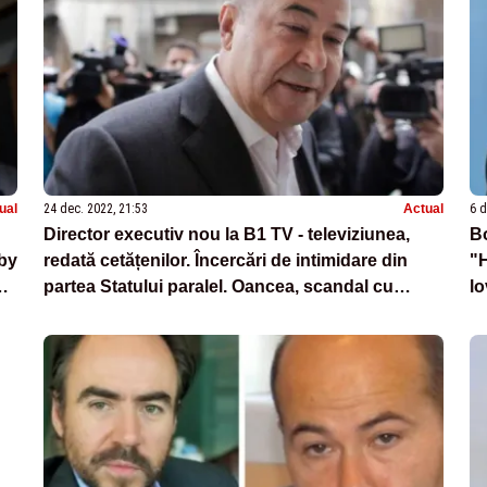
ual
24 dec. 2022, 21:53
Actual
6 d
Director executiv nou la B1 TV - televiziunea,
B
bby
redată cetățenilor. Încercări de intimidare din
"
partea Statului paralel. Oancea, scandal cu
lo
poliția la ușă - VIDEO
n