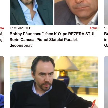
omo
3 dec. 2022, 08:43
Actual
20 
tă
Bobby Păunescu îl face K.O. pe REZERVISTUL
Bo
și
Sorin Oancea. Pionul Statului Paralel,
in
deconspirat
O
6