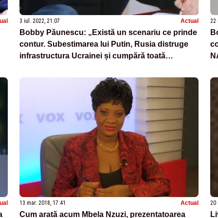
ual
3 iul. 2022, 21:07
Actual
22 
Bobby Păunescu: „Există un scenariu ce prinde
Bo
contur. Subestimarea lui Putin, Rusia distruge
co
infrastructura Ucrainei și cumpără toată
N
România”
ual
13 mar. 2018, 17:41
Actual
20 
a
Cum arată acum Mbela Nzuzi, prezentatoarea
Li