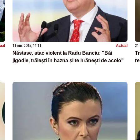
ual
11 iun. 2015, 11:11
Actual
21 
Năstase, atac violent la Radu Banciu: "Băi
Tr
jigodie, trăiești în hazna și te hrănești de acolo"
re