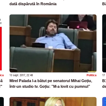
dată dispărută în România
Bă
tica
13 sept. 2017, 22:48
Politica
17 
pă
Mirel Palada l-a bătut pe senatorul Mihai Goțiu,
B1
!"
într-un studio tv. Goțiu: ”M-a lovit cu pumnul”
de