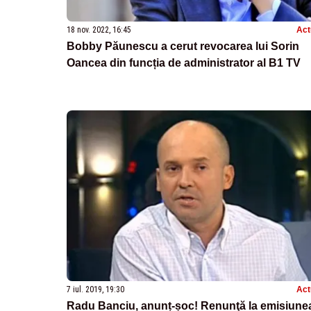
18 nov. 2022, 16:45
Act
Bobby Păunescu a cerut revocarea lui Sorin
Oancea din funcția de administrator al B1 TV
7 iul. 2019, 19:30
Act
Radu Banciu, anunț-șoc! Renunţă la emisiune