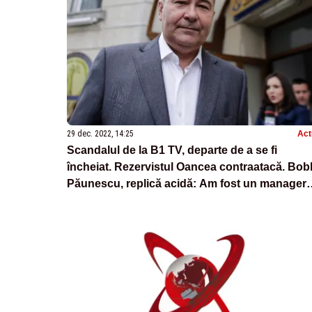
29 dec. 2022, 14:25
Act
Scandalul de la B1 TV, departe de a se fi
încheiat. Rezervistul Oancea contraatacă. Bo
Păunescu, replică acidă: Am fost un manager
slab când l-am adus pe Oancea în șlapi, cu
punga de 1 leu în mână, la conducere