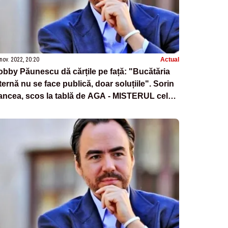
nov. 2022, 20:20
Actual
bby Păunescu dă cărțile pe față: "Bucătăria
ternă nu se face publică, doar soluțiile". Sorin
ancea, scos la tablă de AGA - MISTERUL celor
 MILIOANE DE EURO