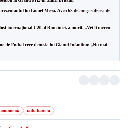
sition la Grand Prix-ul Marii Britanii
prezentantul lui Lionel Messi. Avea 68 de ani și suferea de
fost internațional U20 al României, a murit. „Vei fi mereu
ne de Fotbal cere demisia lui Gianni Infantino: „Nu mai
Ceausescu
radu banciu