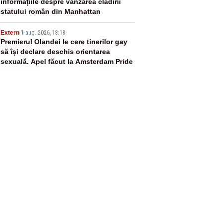
informațiile despre vânzarea clădirii
statului român din Manhattan
5
Extern
-
1 aug. 2026, 18:18
Premierul Olandei le cere tinerilor gay
să își declare deschis orientarea
sexuală. Apel făcut la Amsterdam Pride