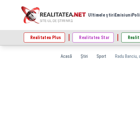
Ultimele știri
Emisiuni
Poli
Realitatea Plus
Realitatea Star
Realit
Acasă
Știri
Sport
Radu Banciu, a