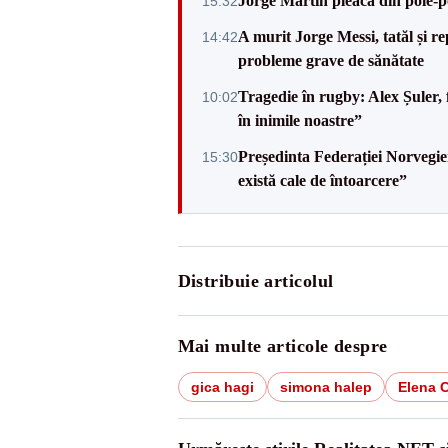
Jorge Martin pleacă din pole-po
15:32
A murit Jorge Messi, tatăl și re
14:42
probleme grave de sănătate
Tragedie în rugby: Alex Șuler, 
10:02
în inimile noastre”
Președinta Federației Norvegie
15:30
există cale de întoarcere”
Distribuie articolul
Mai multe articole despre
gica hagi
simona halep
Elena 