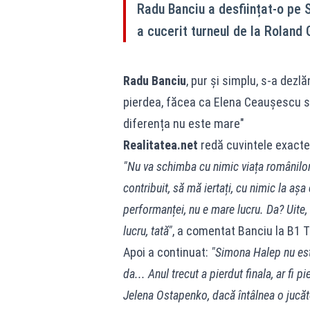
Radu Banciu a desființat-o pe 
a cucerit turneul de la Roland 
Radu Banciu
, pur și simplu, s-a dezl
pierdea, făcea ca Elena Ceaușescu sa
diferența nu este mare"
Realitatea.net
redă cuvintele exacte 
"Nu va schimba cu nimic viața românilor
contribuit, să mă iertați, cu nimic la așa 
performanței, nu e mare lucru. Da? Uite,
lucru, tată"
, a comentat Banciu la B1 T
Apoi a continuat:
"Simona Halep nu este
da... Anul trecut a pierdut finala, ar fi p
Jelena Ostapenko, dacă întâlnea o jucăto