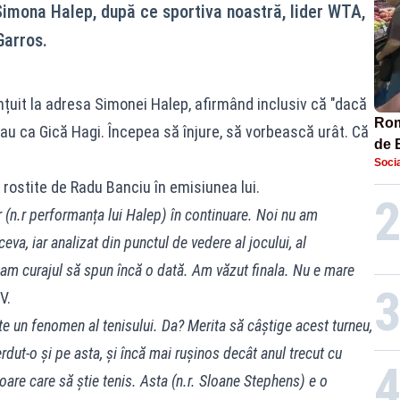
Simona Halep, după ce sportiva noastră, lider WTA,
Garros.
ănțuit la adresa Simonei Halep, afirmând inclusiv că "dacă
Româ
u ca Gică Hagi. Începea să înjure, să vorbească urât. Că
de 
Socia
Pala
rostite de Radu Banciu în emisiunea lui.
 (n.r performanța lui Halep) în continuare. Noi nu am
ceva, iar analizat din punctul de vedere al jocului, al
 am curajul să spun încă o dată. Am văzut finala. Nu e mare
V.
 un fenomen al tenisului. Da? Merita să câștige acest turneu,
ierdut-o și pe asta, și încă mai rușinos decât anul trecut cu
are care să știe tenis. Asta (n.r. Sloane Stephens) e o