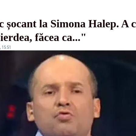
 șocant la Simona Halep. A c
erdea, făcea ca..."
, 15:51