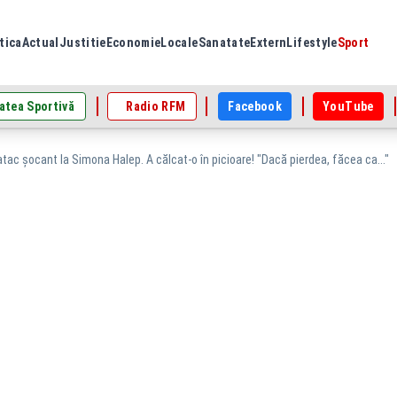
tica
Actual
Justitie
Economie
Locale
Sanatate
Extern
Lifestyle
Sport
atea Sportivă
Radio RFM
Facebook
YouTube
tac șocant la Simona Halep. A călcat-o în picioare! "Dacă pierdea, făcea ca..."