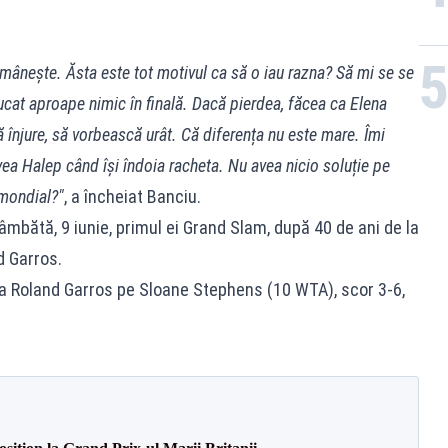
mânește. Ăsta este tot motivul ca să o iau razna? Să mi se se
 jucat aproape nimic în finală. Dacă pierdea, făcea ca Elena
înjure, să vorbească urât. Că diferența nu este mare. Îmi
ea Halep când își îndoia racheta. Nu avea nicio soluție pe
 mondial?"
, a încheiat Banciu.
âmbătă, 9 iunie, primul ei Grand Slam, după 40 de ani de la
d Garros.
 la Roland Garros pe Sloane Stephens (10 WTA), scor 3-6,