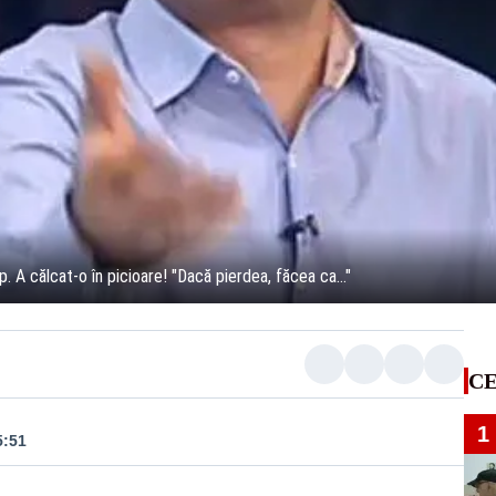
 A călcat-o în picioare! "Dacă pierdea, făcea ca..."
CE
1
5:51