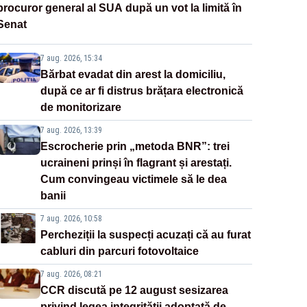
procuror general al SUA după un vot la limită în
Senat
7 aug. 2026, 15:34
Bărbat evadat din arest la domiciliu,
după ce ar fi distrus brățara electronică
de monitorizare
7 aug. 2026, 13:39
Escrocherie prin „metoda BNR”: trei
ucraineni prinși în flagrant și arestați.
Cum convingeau victimele să le dea
banii
7 aug. 2026, 10:58
Percheziții la suspecți acuzați că au furat
cabluri din parcuri fotovoltaice
7 aug. 2026, 08:21
CCR discută pe 12 august sesizarea
privind legea integrității adoptată de