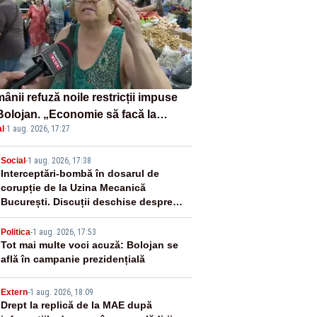
nii refuză noile restricții impuse
Bolojan. „Economie să facă la
l
·
1 aug. 2026, 17:27
tul Victoria!”
2
Social
-
1 aug. 2026, 17:38
Interceptări-bombă în dosarul de
corupție de la Uzina Mecanică
București. Discuții deschise despre
șpăgi, întâlniri și influență
3
Politica
-
1 aug. 2026, 17:53
Tot mai multe voci acuză: Bolojan se
află în campanie prezidențială
4
Extern
-
1 aug. 2026, 18:09
Drept la replică de la MAE după