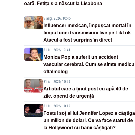
oară. Fetița s-a născut la Lisabona
5 aug. 2026, 10:46
Influencer mexican, împușcat mortal în
timpul unei transmisiuni live pe TikTok.
Atacul a fost surprins în direct
31 iul. 2026, 13:41
Monica Pop a suferit un accident
vascular cerebral. Cum se simte medicu
oftalmolog
31 iul. 2026, 10:59
Artistul care a ținut post cu apă 40 de
zile, operat de urgență
31 iul. 2026, 10:19
Fostul soț al lui Jennifer Lopez a câștiga
un milion de dolari. Ce va face starul de
la Hollywood cu banii câștigați?