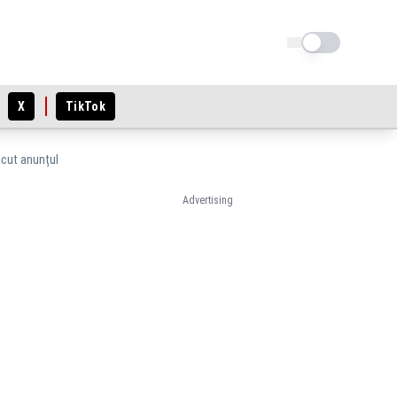
Schimba tema
X
TikTok
ăcut anunțul
Advertising