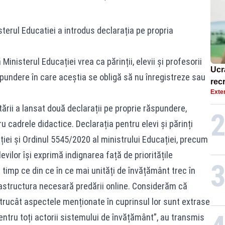
isterul Educatiei a introdus declarația pe propria
 Ministerul Educației vrea ca părinții, elevii și profesorii
Ucr
pundere în care aceștia se obligă să nu înregistreze sau
recr
Exte
coru
asu
tării a lansat două declarații pe proprie răspundere,
ru cadrele didactice. Declarația pentru elevi și părinți
iei și Ordinul 5545/2020 al ministrului Educației, precum
levilor își exprimă indignarea față de prioritățile
în timp ce din ce în ce mai unități de învățământ trec în
frastructura necesară predării online. Considerăm că
ntrucât aspectele menționate în cuprinsul lor sunt extrase
 pentru toți actorii sistemului de învățământ”, au transmis