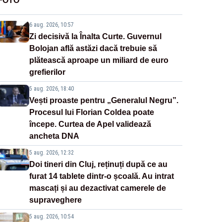
FOTO
6 aug. 2026, 10:57
Zi decisivă la Înalta Curte. Guvernul
Bolojan află astăzi dacă trebuie să
plătească aproape un miliard de euro
grefierilor
5 aug. 2026, 18:40
Vești proaste pentru „Generalul Negru”.
Procesul lui Florian Coldea poate
începe. Curtea de Apel validează
ancheta DNA
5 aug. 2026, 12:32
Doi tineri din Cluj, reținuți după ce au
furat 14 tablete dintr-o școală. Au intrat
mascați și au dezactivat camerele de
supraveghere
5 aug. 2026, 10:54