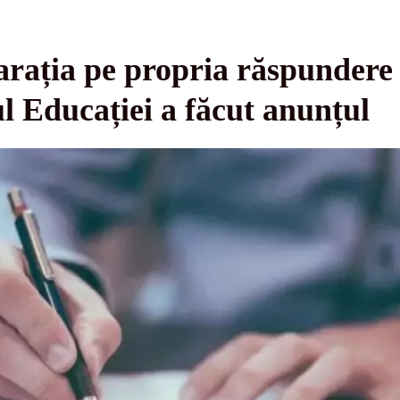
arația pe propria răspundere 
ul Educației a făcut anunțul