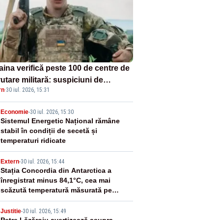
aina verifică peste 100 de centre de
utare militară: suspiciuni de
rn
·
30 iul. 2026, 15:31
pție, abuz în serviciu și violențe
pra recruților
2
Economie
-
30 iul. 2026, 15:30
Sistemul Energetic Național rămâne
stabil în condiții de secetă și
temperaturi ridicate
3
Extern
-
30 iul. 2026, 15:44
Stația Concordia din Antarctica a
înregistrat minus 84,1°C, cea mai
scăzută temperatură măsurată pe
Pământ din 2012
Justitie
-
30 iul. 2026, 15:49
Petre Lăzăroiu avertizează asupra