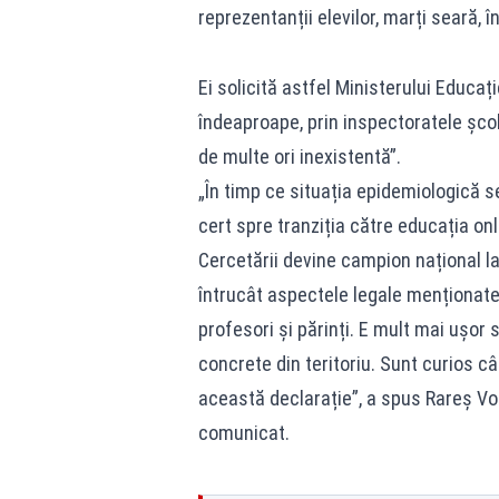
reprezentanții elevilor, marți seară, 
Ei solicită astfel Ministerului Educaț
îndeaproape, prin inspectoratele școla
de multe ori inexistentă”.
„În timp ce situația epidemiologică s
cert spre tranziția către educația onl
Cercetării devine campion național la 
întrucât aspectele legale menționate 
profesori și părinți. E mult mai ușo
concrete din teritoriu. Sunt curios câ
această declarație”, a spus Rareș Voicu
comunicat.