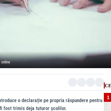
 online
CE
1
introduce o declarație pe propria răspundere pentru
i fost trimis deja tuturor școlilor.