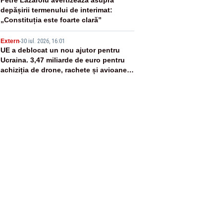
4
depășirii termenului de interimat:
„Constituția este foarte clară”
5
Extern
-
30 iul. 2026, 16:01
UE a deblocat un nou ajutor pentru
Ucraina. 3,47 miliarde de euro pentru
achiziția de drone, rachete și avioane
de luptă