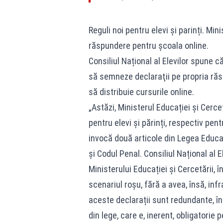
Reguli noi pentru elevi și parinți. Min
răspundere pentru școala online.
​Consiliul Național al Elevilor spune că
să semneze declaraţii pe propria răs
să distribuie cursurile online.
„Astăzi, Ministerul Educației și Cerce
pentru elevi și părinți, respectiv pent
invocă două articole din Legea Educaț
și Codul Penal. Consiliul Național al E
Ministerului Educației și Cercetării, 
scenariul roșu, fără a avea, însă, in
aceste declarații sunt redundante, î
din lege, care e, inerent, obligatorie