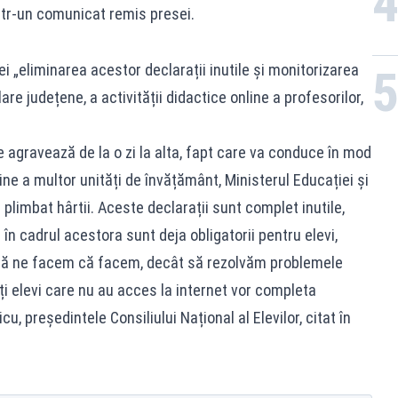
într-un comunicat remis presei.
iei „eliminarea acestor declarații inutile și monitorizarea
re județene, a activității didactice online a profesorilor,
e agravează de la o zi la alta, fapt care va conduce în mod
ine a multor unități de învățământ, Ministerul Educației și
plimbat hârtii. Aceste declarații sunt complet inutile,
în cadrul acestora sunt deja obligatorii pentru elevi,
r să ne facem că facem, decât să rezolvăm problemele
ți elevi care nu au acces la internet vor completa
, președintele Consiliului Național al Elevilor, citat în