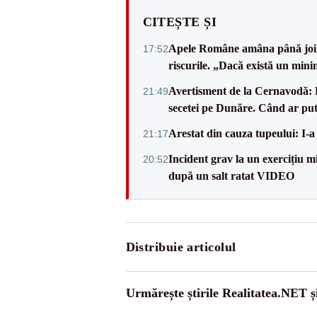
CITEȘTE ȘI
Apele Române amâna până joi d
17:52
riscurile. „Dacă există un mini
Avertisment de la Cernavodă: R
21:49
secetei pe Dunăre. Când ar put
Arestat din cauza tupeului: I-a
21:17
Incident grav la un exercițiu 
20:52
după un salt ratat VIDEO
Distribuie articolul
Urmărește știrile Realitatea.NET ș