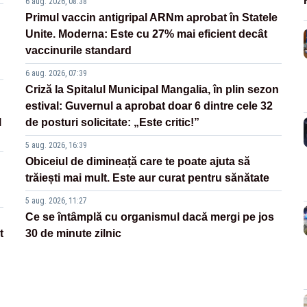
6 aug. 2026, 08:38
Primul vaccin antigripal ARNm aprobat în Statele
Unite. Moderna: Este cu 27% mai eficient decât
vaccinurile standard
6 aug. 2026, 07:39
Criză la Spitalul Municipal Mangalia, în plin sezon
estival: Guvernul a aprobat doar 6 dintre cele 32
l
de posturi solicitate: „Este critic!”
5 aug. 2026, 16:39
Obiceiul de dimineață care te poate ajuta să
trăiești mai mult. Este aur curat pentru sănătate
5 aug. 2026, 11:27
Ce se întâmplă cu organismul dacă mergi pe jos
t
30 de minute zilnic