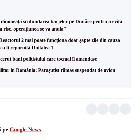
imineață scufundarea barjelor pe Dunăre pentru a evita
m risc, operațiunea se va anula”
eactorul 2 mai poate funcționa doar șapte zile din cauza
ea fi repornită Unitatea 1
 cerut bani polițistului care tocmai îl amendase
militar în România: Parașutist rămas suspendat de avion
i pe
Google News