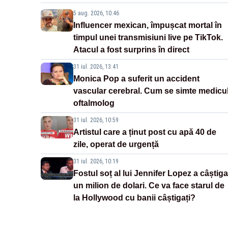
5 aug. 2026, 10:46
Influencer mexican, împușcat mortal în
timpul unei transmisiuni live pe TikTok.
Atacul a fost surprins în direct
31 iul. 2026, 13:41
Monica Pop a suferit un accident
vascular cerebral. Cum se simte medicu
oftalmolog
31 iul. 2026, 10:59
Artistul care a ținut post cu apă 40 de
zile, operat de urgență
31 iul. 2026, 10:19
Fostul soț al lui Jennifer Lopez a câștiga
un milion de dolari. Ce va face starul de
la Hollywood cu banii câștigați?