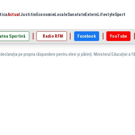
tica
Actual
Justitie
Economie
Locale
Sanatate
Extern
Lifestyle
Sport
atea Sportivă
Radio RFM
Facebook
YouTube
declarația pe propria răspundere pentru elevi și părinți. Ministerul Educației a f