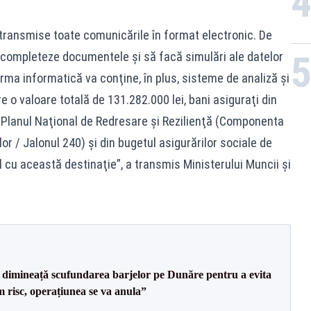
i transmise toate comunicările în format electronic. De
 completeze documentele şi să facă simulări ale datelor
orma informatică va conţine, în plus, sisteme de analiză şi
e o valoare totală de 131.282.000 lei, bani asiguraţi din
 Planul Naţional de Redresare şi Rezilienţă (Componenta
or / Jalonul 240) şi din bugetul asigurărilor sociale de
l cu această destinaţie”, a transmis Ministerului Muncii şi
imineață scufundarea barjelor pe Dunăre pentru a evita
m risc, operațiunea se va anula”