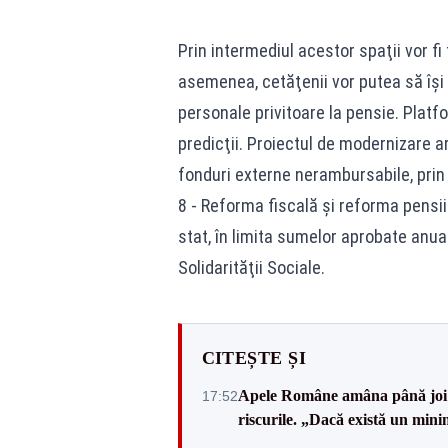
Prin intermediul acestor spaţii vor f
asemenea, cetăţenii vor putea să îşi
personale privitoare la pensie. Platf
predicţii. Proiectul de modernizare ar
fonduri externe nerambursabile, prin
8 - Reforma fiscală şi reforma pensiil
stat, în limita sumelor aprobate anua
Solidarităţii Sociale.
CITEȘTE ȘI
Apele Române amâna până joi d
17:52
riscurile. „Dacă există un mini