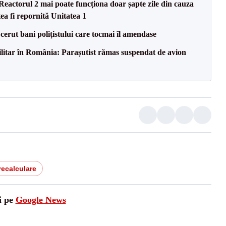
eactorul 2 mai poate funcționa doar șapte zile din cauza
ea fi repornită Unitatea 1
 cerut bani polițistului care tocmai îl amendase
militar în România: Parașutist rămas suspendat de avion
recalculare
i pe
Google News