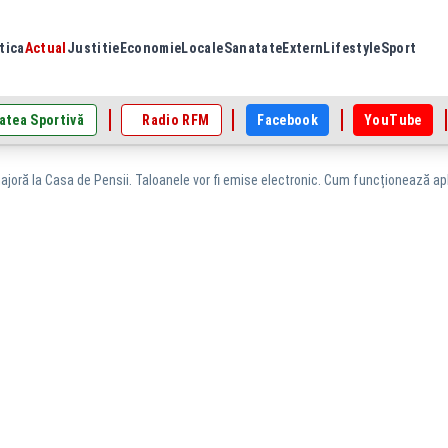
tica
Actual
Justitie
Economie
Locale
Sanatate
Extern
Lifestyle
Sport
atea Sportivă
Radio RFM
Facebook
YouTube
joră la Casa de Pensii. Taloanele vor fi emise electronic. Cum funcționează apl