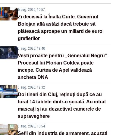
6 aug. 2026, 10:57
Zi decisivă la Înalta Curte. Guvernul
Bolojan află astăzi dacă trebuie să
plătească aproape un miliard de euro
grefierilor
5 aug. 2026, 18:40
Vești proaste pentru „Generalul Negru”.
Procesul lui Florian Coldea poate
începe. Curtea de Apel validează
ancheta DNA
5 aug. 2026, 12:32
Doi tineri din Cluj, reținuți după ce au
furat 14 tablete dintr-o școală. Au intrat
mascați și au dezactivat camerele de
supraveghere
5 aug. 2026, 10:54
Șefii din industria de armament, acuzați