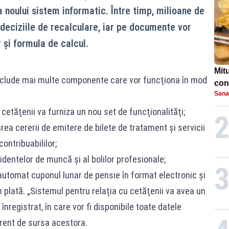
 noului sistem informatic. Între timp, milioane de
eciziile de recalculare, iar pe documente vor
r și formula de calcul.
Mit
nclude mai multe componente care vor funcţiona în mod
conc
Sana
laș
cetăţenii va furniza un nou set de funcţionalităţi;
rea cererii de emitere de bilete de tratament şi servicii
ontribuabililor;
identelor de muncă şi al bolilor profesionale;
 automat cuponul lunar de pensie în format electronic şi
 în plată. „Sistemul pentru relaţia cu cetăţenii va avea un
 înregistrat, în care vor fi disponibile toate datele
rent de sursa acestora.