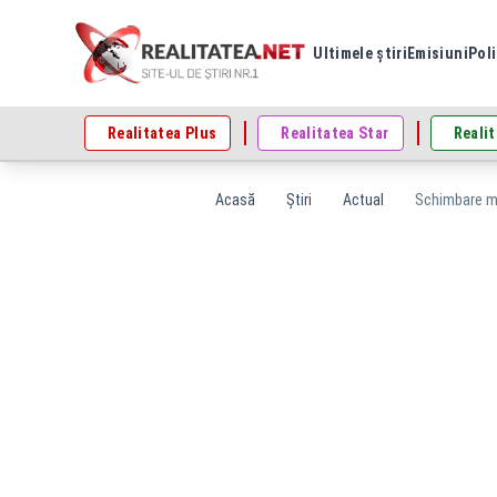
Ultimele știri
Emisiuni
Poli
Realitatea Plus
Realitatea Star
Realit
Acasă
Știri
Actual
Schimbare ma