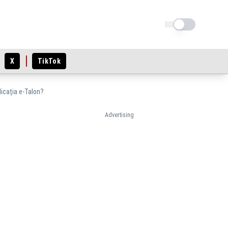
Schimba tema
X
TikTok
icația e-Talon?
Advertising