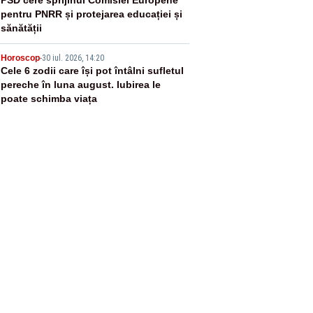
4
pentru PNRR și protejarea educației și
sănătății
5
Horoscop
-
30 iul. 2026, 14:20
Cele 6 zodii care își pot întâlni sufletul
pereche în luna august. Iubirea le
poate schimba viața