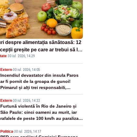
uri despre alimentația sănătoasă: 12
epții greșite pe care ar trebui să le
tate
·
30 iul. 2026, 14:29
i deoparte
2
Extern
-
30 iul. 2026, 14:05
Incendiul devastator din insula Paros
ar fi pornit de la groapa de gunoi!
Primarul și alți trei responsabili,
arestați
3
Extern
-
30 iul. 2026, 14:22
Furtună violentă în Rio de Janeiro și
São Paulo: cinci oameni au murit, iar
rafalele de peste 100 km/h au paralizat
transportul - VIDEO
Politica
-
30 iul. 2026, 14:17
PSD cere sprijinul Comisiei Europene