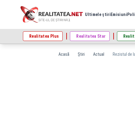
Ultimele știri
Emisiuni
Poli
Realitatea Plus
Realitatea Star
Realit
Acasă
Știri
Actual
Rezistul de l