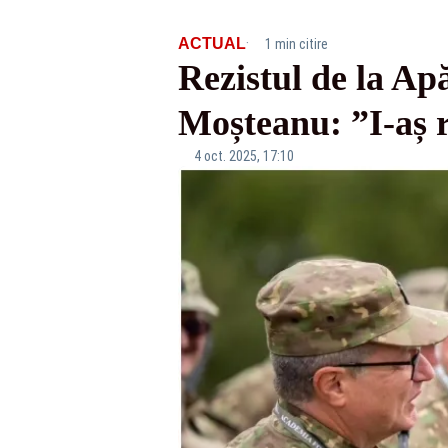
·
ACTUAL
1 min citire
Rezistul de la Apă
Moșteanu: ”I-aș r
4 oct. 2025, 17:10