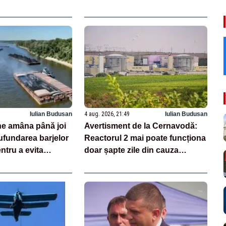
Iulian Budusan
4 aug. 2026, 21:49
Iulian Budusan
e amâna până joi
Avertisment de la Cernavodă:
ufundarea barjelor
Reactorul 2 mai poate funcționa
ntru a evita
doar șapte zile din cauza
acă există un minim
secetei pe Dunăre. Când ar
unea se va anula”
putea fi repornită Unitatea 1