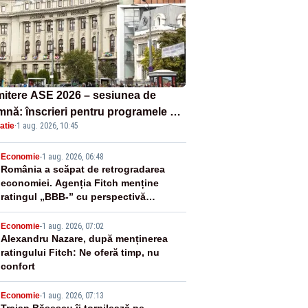
itere ASE 2026 – sesiunea de
mnă: înscrieri pentru programele de
atie
·
1 aug. 2026, 10:45
nță, masterat și doctorat
2
Economie
-
1 aug. 2026, 06:48
România a scăpat de retrogradarea
economiei. Agenția Fitch menține
ratingul „BBB-” cu perspectivă
negativă
3
Economie
-
1 aug. 2026, 07:02
Alexandru Nazare, după menținerea
ratingului Fitch: Ne oferă timp, nu
confort
Economie
-
1 aug. 2026, 07:13
Traian Băsescu îi torpilează pe