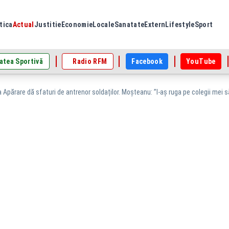
tica
Actual
Justitie
Economie
Locale
Sanatate
Extern
Lifestyle
Sport
atea Sportivă
Radio RFM
Facebook
YouTube
a Apărare dă sfaturi de antrenor soldaților. Moșteanu: ”I-aș ruga pe colegii mei 