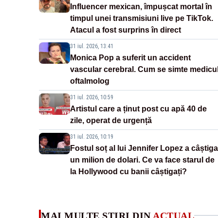
Influencer mexican, împușcat mortal în
timpul unei transmisiuni live pe TikTok.
Atacul a fost surprins în direct
31 iul. 2026, 13:41
Monica Pop a suferit un accident
vascular cerebral. Cum se simte medicu
oftalmolog
31 iul. 2026, 10:59
Artistul care a ținut post cu apă 40 de
zile, operat de urgență
31 iul. 2026, 10:19
Fostul soț al lui Jennifer Lopez a câștiga
un milion de dolari. Ce va face starul de
la Hollywood cu banii câștigați?
MAI MULTE ȘTIRI DIN
ACTUAL