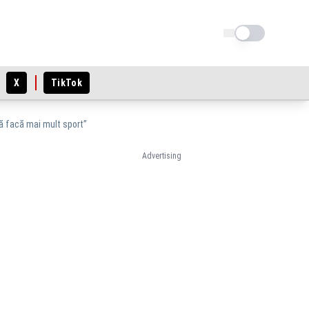
Schimba tema
X
TikTok
să facă mai mult sport”
Advertising