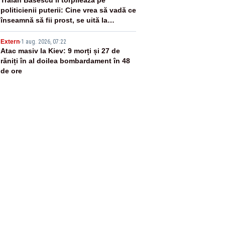
4
politicienii puterii: Cine vrea să vadă ce
înseamnă să fii prost, se uită la
România
5
Extern
-
1 aug. 2026, 07:22
Atac masiv la Kiev: 9 morți și 27 de
răniți în al doilea bombardament în 48
de ore