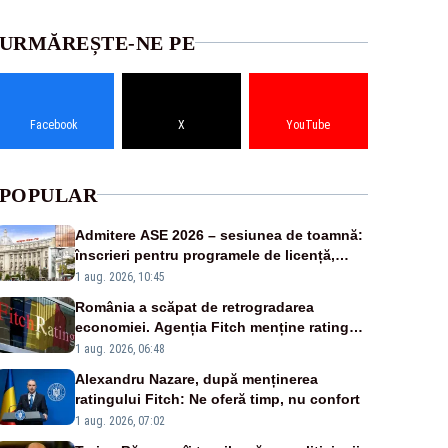
URMĂREȘTE-NE PE
Facebook
X
YouTube
POPULAR
Admitere ASE 2026 – sesiunea de toamnă:
înscrieri pentru programele de licență,
masterat și doctorat
1 aug. 2026, 10:45
România a scăpat de retrogradarea
economiei. Agenția Fitch menține ratingul
„BBB-” cu perspectivă negativă
1 aug. 2026, 06:48
Alexandru Nazare, după menținerea
ratingului Fitch: Ne oferă timp, nu confort
1 aug. 2026, 07:02