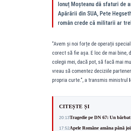
Ionuț Moșteanu dă sfaturi de a
Apărării din SUA, Pete Hegseth, 
român crede că militarii ar tr
"Avem și noi forțe de operații special
corect să fie așa. E loc de mai bine, 
colegii mei, dacă pot, să facă mai m
vreau să comentez deciziile partener
propria curte.", a transmis ministrul
CITEȘTE ȘI
Tragedie pe DN 67: Un bărbat d
20:13
Apele Române amâna până joi d
17:52