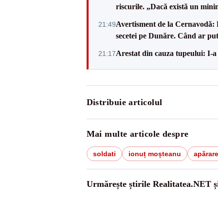
riscurile. „Dacă există un mini
Avertisment de la Cernavodă: R
21:49
secetei pe Dunăre. Când ar put
Arestat din cauza tupeului: I-a
21:17
Distribuie articolul
Mai multe articole despre
soldati
ionuț moșteanu
apărar
Urmărește știrile Realitatea.NET ș