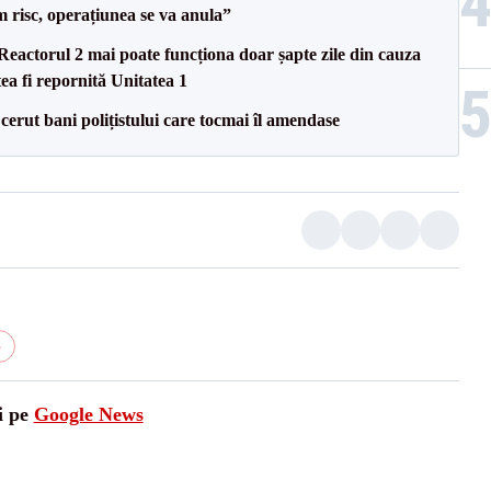
m risc, operațiunea se va anula”
eactorul 2 mai poate funcționa doar șapte zile din cauza
ea fi repornită Unitatea 1
 cerut bani polițistului care tocmai îl amendase
e
i pe
Google News