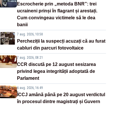
Escrocherie prin „metoda BNR”: trei
ucraineni prinși în flagrant și arestați.
Cum convingeau victimele să le dea
banii
7 aug. 2026, 10:58
Percheziții la suspecți acuzați că au furat
cabluri din parcuri fotovoltaice
7 aug. 2026, 08:21
CCR discută pe 12 august sesizarea
privind legea integrității adoptată de
Parlament
6 aug. 2026, 16:49
ÎCCJ amână până pe 20 august verdictul
în procesul dintre magistrați și Guvern