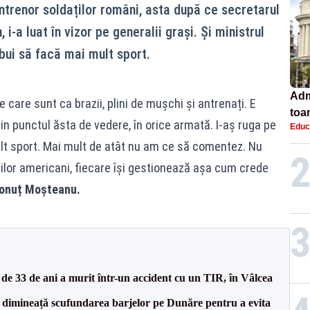
ntrenor soldaților români, asta după ce secretarul
i-a luat în vizor pe generalii grași. Și ministrul
ebui să facă mai mult sport.
Adm
e care sunt ca brazii, plini de mușchi și antrenați. E
toa
din punctul ăsta de vedere, în orice armată. I-aș ruga pe
Educ
lice
ult sport. Mai mult de atât nu am ce să comentez. Nu
ilor americani, fiecare își gestionează așa cum crede
Ionuț Moșteanu.
e 33 de ani a murit într-un accident cu un TIR, în Vâlcea
imineață scufundarea barjelor pe Dunăre pentru a evita