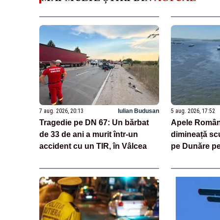
7 aug. 2026, 20:13
Iulian Budusan
5 aug. 2026, 17:52
Tragedie pe DN 67: Un bărbat
Apele Român
de 33 de ani a murit într-un
dimineață sc
accident cu un TIR, în Vâlcea
pe Dunăre pe
riscurile. „D
risc, operați