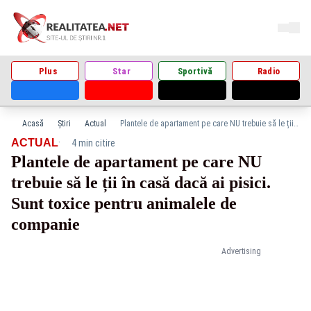
Plus
Star
Sportivă
Radio
Acasă
Știri
Actual
Plantele de apartament pe care NU trebuie să le ții în casă dacă ai pisici. Sunt toxice pentru animalele de companie
·
ACTUAL
4 min citire
Plantele de apartament pe care NU
trebuie să le ții în casă dacă ai pisici.
Sunt toxice pentru animalele de
companie
Advertising