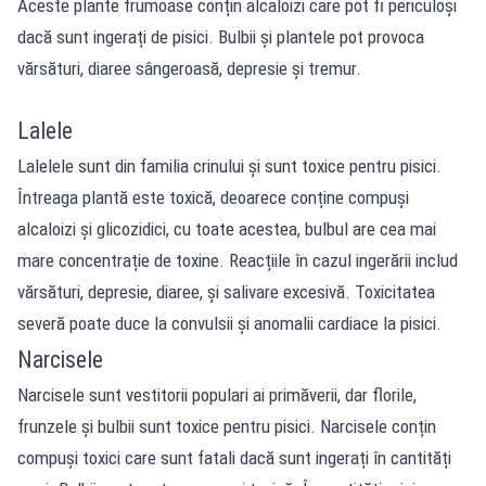
Aceste plante frumoase conțin alcaloizi care pot fi periculoși
dacă sunt ingerați de pisici. Bulbii și plantele pot provoca
vărsături, diaree sângeroasă, depresie și tremur.
Lalele
Lalelele sunt din familia crinului și sunt toxice pentru pisici.
Întreaga plantă este toxică, deoarece conține compuși
alcaloizi și glicozidici, cu toate acestea, bulbul are cea mai
mare concentrație de toxine. Reacțiile în cazul ingerării includ
vărsături, depresie, diaree, și salivare excesivă. Toxicitatea
severă poate duce la convulsii și anomalii cardiace la pisici.
Narcisele
Narcisele sunt vestitorii populari ai primăverii, dar florile,
frunzele și bulbii sunt toxice pentru pisici. Narcisele conțin
compuși toxici care sunt fatali dacă sunt ingerați în cantități