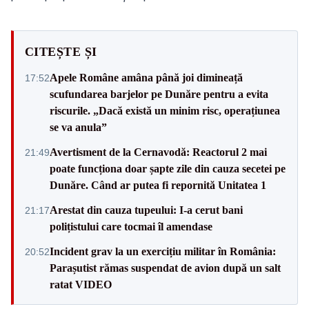
CITEȘTE ȘI
Apele Române amâna până joi dimineață
17:52
scufundarea barjelor pe Dunăre pentru a evita
riscurile. „Dacă există un minim risc, operațiunea
se va anula”
Avertisment de la Cernavodă: Reactorul 2 mai
21:49
poate funcționa doar șapte zile din cauza secetei pe
Dunăre. Când ar putea fi repornită Unitatea 1
Arestat din cauza tupeului: I-a cerut bani
21:17
polițistului care tocmai îl amendase
Incident grav la un exercițiu militar în România:
20:52
Parașutist rămas suspendat de avion după un salt
ratat VIDEO