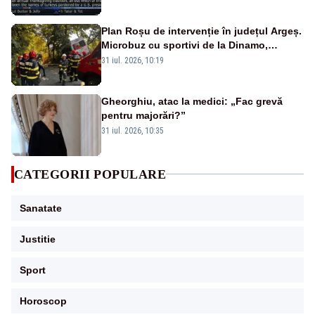
Plan Roșu de intervenție în județul Argeș.
Microbuz cu sportivi de la Dinamo,
implicat într-un accident grav. Un tânăr a
31 iul. 2026, 10:19
murit -FOTO/VIDEO
Gheorghiu, atac la medici: „Fac grevă
pentru majorări?”
31 iul. 2026, 10:35
CATEGORII POPULARE
Sanatate
Justitie
Sport
Horoscop