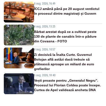
6 aug. 2026, 16:49
ÎCCJ amână până pe 20 august verdictul
în procesul dintre magistrați și Guvern
6 aug. 2026, 13:25
Bărbat arestat după ce a cultivat peste
130 de plante de canabis într-o pădure
din Covasna - FOTO
6 aug. 2026, 10:57
Zi decisivă la Înalta Curte. Guvernul
Bolojan află astăzi dacă trebuie să
plătească aproape un miliard de euro
grefierilor
5 aug. 2026, 18:40
Vești proaste pentru „Generalul Negru”.
Procesul lui Florian Coldea poate începe.
Curtea de Apel validează ancheta DNA