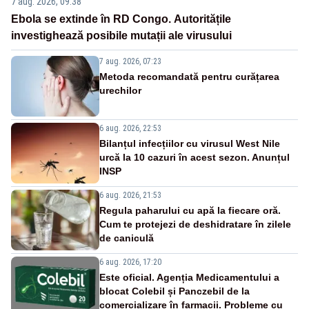
7 aug. 2026, 09:38
Ebola se extinde în RD Congo. Autoritățile
investighează posibile mutații ale virusului
7 aug. 2026, 07:23
Metoda recomandată pentru curățarea
urechilor
6 aug. 2026, 22:53
Bilanțul infecțiilor cu virusul West Nile
urcă la 10 cazuri în acest sezon. Anunțul
INSP
6 aug. 2026, 21:53
Regula paharului cu apă la fiecare oră.
Cum te protejezi de deshidratare în zilele
de caniculă
6 aug. 2026, 17:20
Este oficial. Agenția Medicamentului a
blocat Colebil și Panczebil de la
comercializare în farmacii. Probleme cu