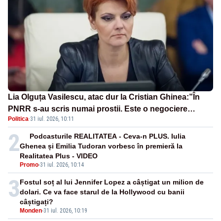
Lia Olguța Vasilescu, atac dur la Cristian Ghinea:”În
PNRR s-au scris numai prostii. Este o negociere
Politica
·
31 iul. 2026, 10:11
proastă pe care a făcut-o”
2
Podcasturile REALITATEA - Ceva-n PLUS. Iulia
Ghenea și Emilia Tudoran vorbesc în premieră la
Realitatea Plus - VIDEO
Promo
-
31 iul. 2026, 10:14
3
Fostul soț al lui Jennifer Lopez a câștigat un milion de
dolari. Ce va face starul de la Hollywood cu banii
câștigați?
Monden
-
31 iul. 2026, 10:19