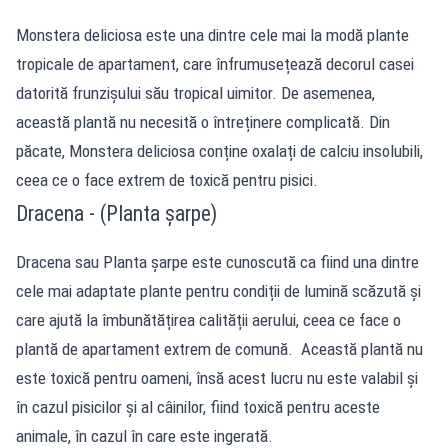
Monstera deliciosa este una dintre cele mai la modă plante
tropicale de apartament, care înfrumusețează decorul casei
datorită frunzișului său tropical uimitor. De asemenea,
această plantă nu necesită o întreținere complicată. Din
păcate, Monstera deliciosa conține oxalați de calciu insolubili,
ceea ce o face extrem de toxică pentru pisici.
Dracena - (Planta șarpe)
Dracena sau Planta șarpe este cunoscută ca fiind una dintre
cele mai adaptate plante pentru condiții de lumină scăzută și
care ajută la îmbunătățirea calității aerului, ceea ce face o
plantă de apartament extrem de comună. Această plantă nu
este toxică pentru oameni, însă acest lucru nu este valabil și
în cazul pisicilor și al câinilor, fiind toxică pentru aceste
animale, în cazul în care este ingerată.