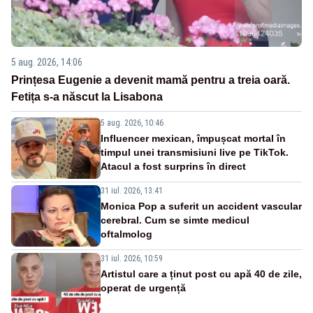
5 aug. 2026, 14:06
Prințesa Eugenie a devenit mamă pentru a treia oară.
Fetița s-a născut la Lisabona
5 aug. 2026, 10:46
Influencer mexican, împușcat mortal în
timpul unei transmisiuni live pe TikTok.
Atacul a fost surprins în direct
31 iul. 2026, 13:41
Monica Pop a suferit un accident vascular
cerebral. Cum se simte medicul
oftalmolog
31 iul. 2026, 10:59
Artistul care a ținut post cu apă 40 de zile,
operat de urgență