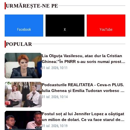
URMĂREȘTE-NE PE
Facebook
X
YouTube
POPULAR
Lia Olguța Vasilescu, atac dur la Cristian
Ghinea:”În PNRR s-au scris numai prostii.
Este o negociere proastă pe care a făcut-
31 iul. 2026, 10:11
o”
Podcasturile REALITATEA - Ceva-n PLUS.
Iulia Ghenea și Emilia Tudoran vorbesc în
premieră la Realitatea Plus - VIDEO
31 iul. 2026, 10:14
Fostul soț al lui Jennifer Lopez a câștigat
un milion de dolari. Ce va face starul de la
Hollywood cu banii câștigați?
31 iul. 2026, 10:19