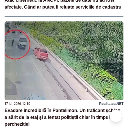
Atac cibernetic la ANCPI: bazele de date nu au fost
afectate. Când ar putea fi reluate serviciile de cadastru
17 iul. 2026, 12:10
Realitatea.NET
Evadare incredibilă în Pantelimon. Un traficant șchiop
a sărit de la etaj și a fentat polițiștii chiar în timpul
percheziției