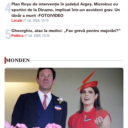
4
Plan Roșu de intervenție în județul Argeș. Microbuz cu
sportivi de la Dinamo, implicat într-un accident grav. Un
tânăr a murit -FOTO/VIDEO
Locale
-
31 iul. 2026, 10:19
5
Gheorghiu, atac la medici: „Fac grevă pentru majorări?”
Politica
-
31 iul. 2026, 10:35
MONDEN