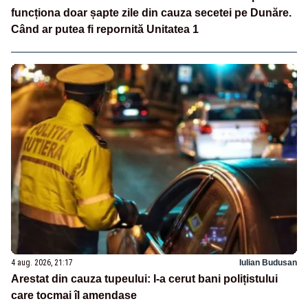
funcționa doar șapte zile din cauza secetei pe Dunăre.
Când ar putea fi repornită Unitatea 1
4 aug. 2026, 21:17
Iulian Budusan
Arestat din cauza tupeului: I-a cerut bani polițistului
care tocmai îl amendase