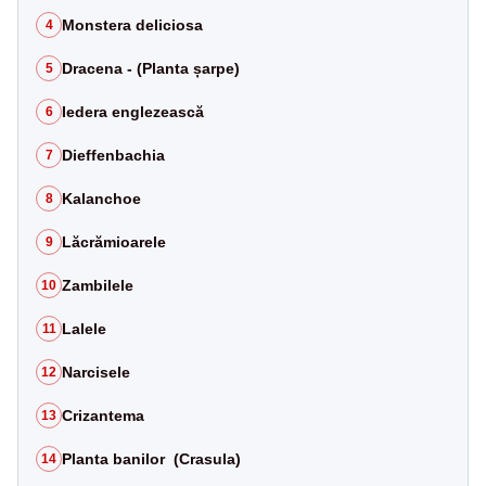
Monstera deliciosa
4
Dracena - (Planta șarpe)
5
Iedera englezească
6
Dieffenbachia
7
Kalanchoe
8
Lăcrămioarele
9
Zambilele
10
Lalele
11
Narcisele
12
Crizantema
13
Planta banilor (Crasula)
14