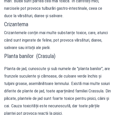
mari. Bulbii sunt partea cea mai toxică. În cantități mici,
narcisele pot provoca tulburări gastro-intestinale, ceea ce
duce la vărsături, diaree și salivare.
Crizantema
Crizantemele conțin mai multe substanțe toxice, care, atunci
când sunt ingerate de feline, pot provoca vărsături, diaree,
salivare sau iritații ale pielii.
Planta banilor (Crasula)
Planta de jad, cunoscute și sub numele de "planta banilor", are
frunzele suculente și cărnoase, de culoare verde închis și
tulpini groase, asemănătoare lemnului. Există mai multe soiuri
diferite de plante de jad, toate aparținând familiei Crassula
.
Din
păcate, plantele de jad sunt foarte toxice pentru pisici, câini și
cai. Cauza toxicității este necunoscută, dar toate părțile
plantei pot provoca reacții la pisici.