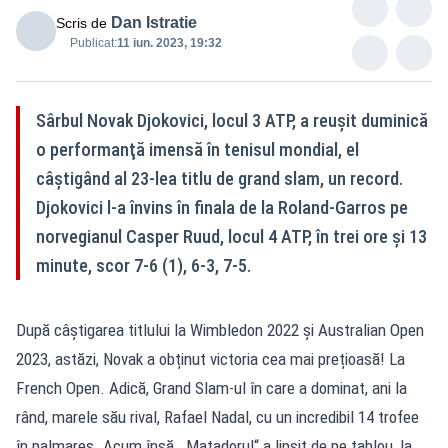
Dan Istratie
Scris de
Publicat:
11 iun. 2023, 19:32
Sârbul Novak Djokovici, locul 3 ATP, a reuşit duminică
o performanţă imensă în tenisul mondial, el
câştigând al 23-lea titlu de grand slam, un record.
Djokovici l-a învins în finala de la Roland-Garros pe
norvegianul Casper Ruud, locul 4 ATP, în trei ore şi 13
minute, scor 7-6 (1), 6-3, 7-5.
După câștigarea titlului la Wimbledon 2022 și Australian Open
2023, astăzi, Novak a obținut victoria cea mai prețioasă! La
French Open. Adică, Grand Slam-ul în care a dominat, ani la
rând, marele său rival, Rafael Nadal, cu un incredibil 14 trofee
în palmares. Acum însă, „Matadorul“ a lipsit de pe tablou, la