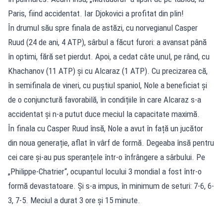
Paris, fiind accidentat. Iar Djokovici a profitat din plin!
În drumul său spre finala de astăzi, cu norvegianul Casper
Ruud (24 de ani, 4 ATP), sârbul a făcut furori: a avansat până
în optimi, fără set pierdut. Apoi, a cedat câte unul, pe rând, cu
Khachanov (11 ATP) și cu Alcaraz (1 ATP). Cu precizarea că,
în semifinala de vineri, cu puștiul spaniol, Nole a beneficiat și
de o conjunctură favorabilă, în condițiile în care Alcaraz s-a
accidentat și n-a putut duce meciul la capacitate maximă.
În finala cu Casper Ruud însă, Nole a avut în față un jucător
din noua generație, aflat în vârf de formă. Degeaba însă pentru
cei care și-au pus speranțele într-o înfrângere a sârbului. Pe
„Philippe-Chatrier“, ocupantul locului 3 mondial a fost într-o
formă devastatoare. Și s-a impus, în minimum de seturi: 7-6, 6-
3, 7-5. Meciul a durat 3 ore și 15 minute.