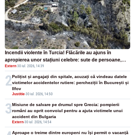
Incendii violente în Turcia! Flăcările au ajuns în
apropierea unor stațiuni celebre: sute de persoane,
Extern
·
30 iul. 2026, 14:39
evacuate
2
Polițist și angajați din spitale, acuzați că vindeau datele
victimelor accidentelor rutiere: percheziții în București și
Ilfov
Justitie
-
30 iul. 2026, 14:50
3
Misiune de salvare pe drumul spre Grecia: pompierii
români au oprit convoiul pentru a ajuta victimele unui
accident din Bulgaria
Extern
-
30 iul. 2026, 14:54
Aproape o treime dintre europeni nu își permit o vacanță