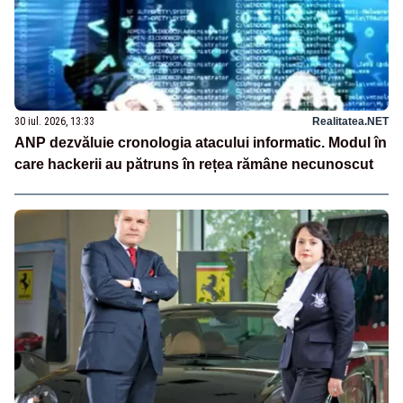
30 iul. 2026, 13:33
Realitatea.NET
ANP dezvăluie cronologia atacului informatic. Modul în
care hackerii au pătruns în rețea rămâne necunoscut