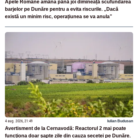
Apele Române amâna până joi dimineață scufundarea
barjelor pe Dunăre pentru a evita riscurile. „Dacă
există un minim risc, operațiunea se va anula”
4 aug. 2026, 21:49
Iulian Budusan
Avertisment de la Cernavodă: Reactorul 2 mai poate
funcționa doar șapte zile din cauza secetei pe Dunăre.