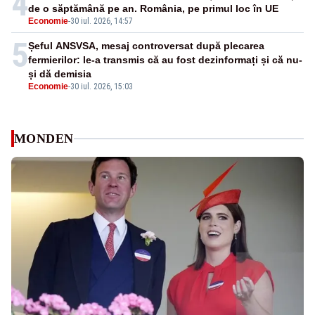
4
de o săptămână pe an. România, pe primul loc în UE
Economie
-
30 iul. 2026, 14:57
5
Șeful ANSVSA, mesaj controversat după plecarea
fermierilor: le-a transmis că au fost dezinformați și că nu-
și dă demisia
Economie
-
30 iul. 2026, 15:03
MONDEN