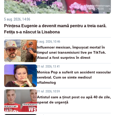
5 aug. 2026, 14:06
Prințesa Eugenie a devenit mamă pentru a treia oară.
Fetița s-a născut la Lisabona
5 aug. 2026, 10:46
Influencer mexican, împușcat mortal în
timpul unei transmisiuni live pe TikTok.
Atacul a fost surprins în direct
31 iul. 2026, 13:41
Monica Pop a suferit un accident vascular
cerebral. Cum se simte medicul
oftalmolog
31 iul. 2026, 10:59
Artistul care a ținut post cu apă 40 de zile,
operat de urgență