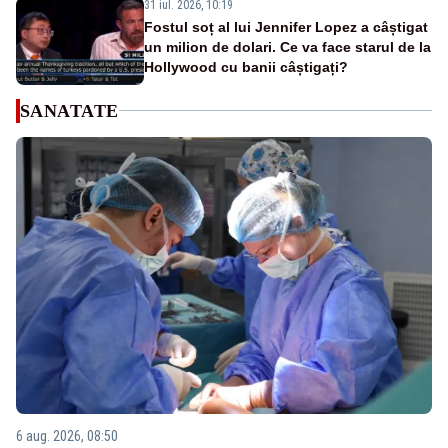
31 iul. 2026, 10:19
Fostul soț al lui Jennifer Lopez a câștigat
un milion de dolari. Ce va face starul de la
Hollywood cu banii câștigați?
SANATATE
6 aug. 2026, 08:50