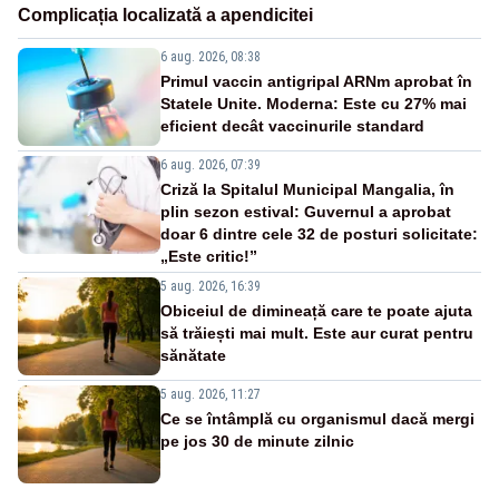
Complicația localizată a apendicitei
6 aug. 2026, 08:38
Primul vaccin antigripal ARNm aprobat în
Statele Unite. Moderna: Este cu 27% mai
eficient decât vaccinurile standard
6 aug. 2026, 07:39
Criză la Spitalul Municipal Mangalia, în
plin sezon estival: Guvernul a aprobat
doar 6 dintre cele 32 de posturi solicitate:
„Este critic!”
5 aug. 2026, 16:39
Obiceiul de dimineață care te poate ajuta
să trăiești mai mult. Este aur curat pentru
sănătate
5 aug. 2026, 11:27
Ce se întâmplă cu organismul dacă mergi
pe jos 30 de minute zilnic