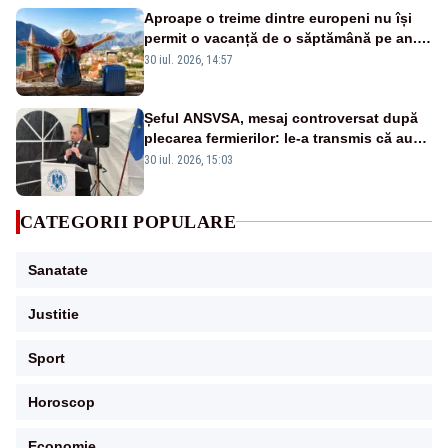
Aproape o treime dintre europeni nu își
permit o vacanță de o săptămână pe an.
România, pe primul loc în UE
30 iul. 2026, 14:57
Șeful ANSVSA, mesaj controversat după
plecarea fermierilor: le-a transmis că au
fost dezinformați și că nu-și dă demisia
30 iul. 2026, 15:03
CATEGORII POPULARE
Sanatate
Justitie
Sport
Horoscop
Economie