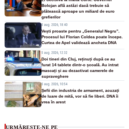
Bolojan află astăzi dacă trebuie să
plătească aproape un miliard de euro
grefierilor
5 aug. 2026, 18:40
Vești proaste pentru „Generalul Negru”.
Procesul lui Florian Coldea poate începe.
Curtea de Apel validează ancheta DNA
5 aug. 2026, 12:32
Doi tineri din Cluj, reținuți după ce au
furat 14 tablete dintr-o școală. Au intrat
mascați și au dezactivat camerele de
supraveghere
5 aug. 2026, 10:54
Șefii din industria de armament, acuzați
de luare de mită, vor să fie liberi. DNA îi
vrea în arest
URMĂREȘTE-NE PE