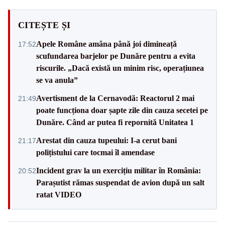
CITEȘTE ȘI
Apele Române amâna până joi dimineață
17:52
scufundarea barjelor pe Dunăre pentru a evita
riscurile. „Dacă există un minim risc, operațiunea
se va anula”
Avertisment de la Cernavodă: Reactorul 2 mai
21:49
poate funcționa doar șapte zile din cauza secetei pe
Dunăre. Când ar putea fi repornită Unitatea 1
Arestat din cauza tupeului: I-a cerut bani
21:17
polițistului care tocmai îl amendase
Incident grav la un exercițiu militar în România:
20:52
Parașutist rămas suspendat de avion după un salt
ratat VIDEO