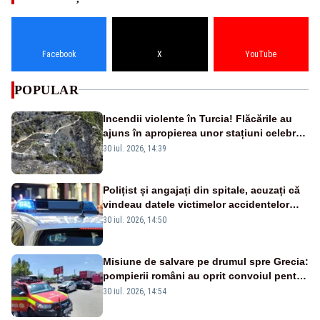
Facebook
X
YouTube
POPULAR
Incendii violente în Turcia! Flăcările au
ajuns în apropierea unor stațiuni celebre:
sute de persoane, evacuate
30 iul. 2026, 14:39
Polițist și angajați din spitale, acuzați că
vindeau datele victimelor accidentelor
rutiere: percheziții în București și Ilfov
30 iul. 2026, 14:50
Misiune de salvare pe drumul spre Grecia:
pompierii români au oprit convoiul pentru
a ajuta victimele unui accident din
30 iul. 2026, 14:54
Bulgaria