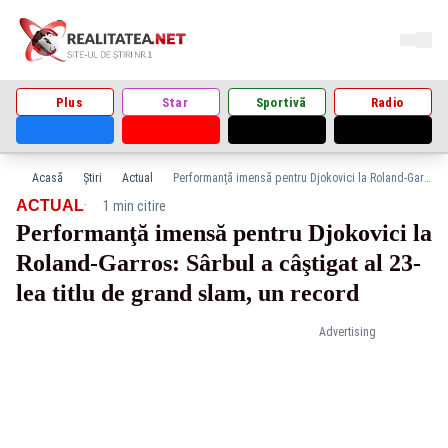
Plus
Star
Sportivă
Radio
Acasă
Știri
Actual
Performanţă imensă pentru Djokovici la Roland-Garros: Sârbul a câştigat al 23-lea titlu de grand slam, un record
·
ACTUAL
1 min citire
Performanţă imensă pentru Djokovici la
Roland-Garros: Sârbul a câştigat al 23-
lea titlu de grand slam, un record
Advertising