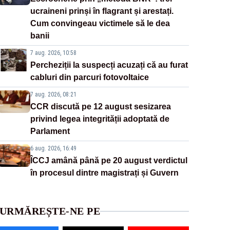
ucraineni prinși în flagrant și arestați.
Cum convingeau victimele să le dea
banii
7 aug. 2026, 10:58
Percheziții la suspecți acuzați că au furat
cabluri din parcuri fotovoltaice
7 aug. 2026, 08:21
CCR discută pe 12 august sesizarea
privind legea integrității adoptată de
Parlament
6 aug. 2026, 16:49
ÎCCJ amână până pe 20 august verdictul
în procesul dintre magistrați și Guvern
URMĂREȘTE-NE PE