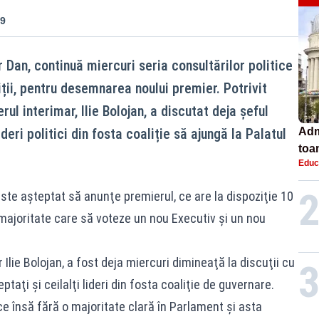
59
Dan, continuă miercuri seria consultărilor politice
iții, pentru desemnarea noului premier. Potrivit
ul interimar, Ilie Bolojan, a discutat deja șeful
ideri politici din fosta coaliție să ajungă la Palatul
Adm
toa
Educ
lice
ste aşteptat să anunţe premierul, ce are la dispoziţie 10
majoritate care să voteze un nou Executiv şi un nou
Ilie Bolojan, a fost deja miercuri dimineaţă la discuţii cu
taţi şi ceilalţi lideri din fosta coaliţie de guvernare.
 însă fără o majoritate clară în Parlament și asta