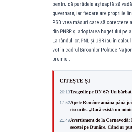
pentru că partidele așteaptă să vadă 
guvernare, iar fiecare are propriile lini
PSD vrea măsuri care să corecteze au
din PNRR și adoptarea bugetului pe anu
La rândul lor, PNL și USR iau în calcu
vot în cadrul Birourilor Politice Naț
premier.
CITEȘTE ȘI
Tragedie pe DN 67: Un bărbat d
20:13
Apele Române amâna până joi d
17:52
riscurile. „Dacă există un mini
Avertisment de la Cernavodă: R
21:49
secetei pe Dunăre. Când ar put