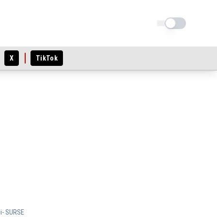
Schimba tema
X
TikTok
ţii- SURSE