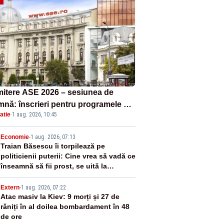
itere ASE 2026 – sesiunea de
mnă: înscrieri pentru programele de
atie
·
1 aug. 2026, 10:45
nță, masterat și doctorat
2
Economie
-
1 aug. 2026, 07:13
Traian Băsescu îi torpilează pe
politicienii puterii: Cine vrea să vadă ce
înseamnă să fii prost, se uită la
România
3
Extern
-
1 aug. 2026, 07:22
Atac masiv la Kiev: 9 morți și 27 de
răniți în al doilea bombardament în 48
de ore