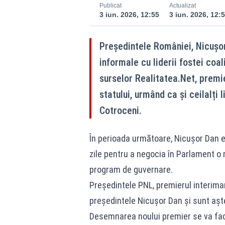
Publicat
Actualizat
3 iun. 2026, 12:55
3 iun. 2026, 12:
Președintele României, Nicușor 
informale cu liderii fostei coal
surselor Realitatea.Net, premier
statului, urmând ca și ceilalți l
Cotroceni.
În perioada următoare, Nicușor Dan e
zile pentru a negocia în Parlament o 
program de guvernare.
Preşedintele PNL, premierul interimar 
preşedintele Nicuşor Dan şi sunt aştep
Desemnarea noului premier se va face