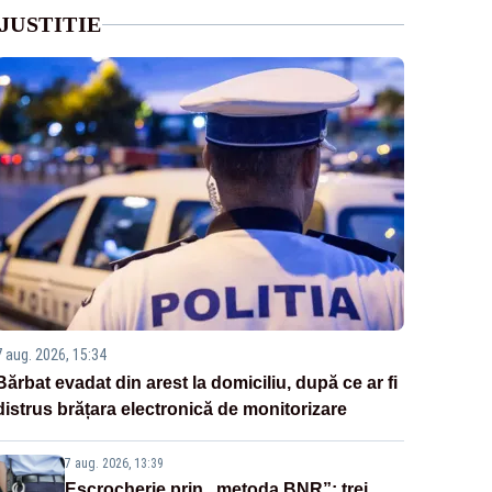
JUSTITIE
7 aug. 2026, 15:34
Bărbat evadat din arest la domiciliu, după ce ar fi
distrus brățara electronică de monitorizare
7 aug. 2026, 13:39
Escrocherie prin „metoda BNR”: trei