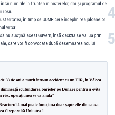
întâi numirile în fruntea ministerelor, dar și programul de
i roșii.
steritatea, în timp ce UDMR cere îndeplinirea jaloanelor
l viitor.
l să nu susțină acest Guvern, însă decizia se va lua prin
ionale, care vor fi convocate după desemnarea noului
e 33 de ani a murit într-un accident cu un TIR, în Vâlcea
imineață scufundarea barjelor pe Dunăre pentru a evita
m risc, operațiunea se va anula”
eactorul 2 mai poate funcționa doar șapte zile din cauza
ea fi repornită Unitatea 1