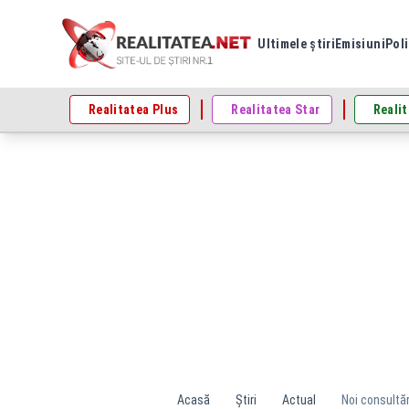
Ultimele știri
Emisiuni
Poli
Realitatea Plus
Realitatea Star
Realit
Acasă
Știri
Actual
Noi consultăr