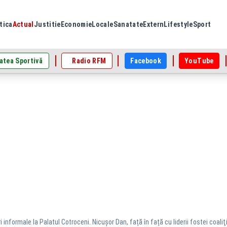
tica
Actual
Justitie
Economie
Locale
Sanatate
Extern
Lifestyle
Sport
atea Sportivă
Radio RFM
Facebook
YouTube
i informale la Palatul Cotroceni. Nicușor Dan, față în față cu liderii fostei coali