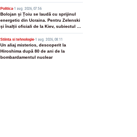
4
Politica
-
1 aug. 2026, 07:56
Bolojan și Țoiu se laudă cu sprijinul
energetic din Ucraina. Pentru Zelenski
și înalții oficiali de la Kiev, subiectul nu
există
5
Stiinta si tehnologie
-
1 aug. 2026, 08:11
Un aliaj misterios, descoperit la
Hiroshima după 80 de ani de la
bombardamentul nuclear