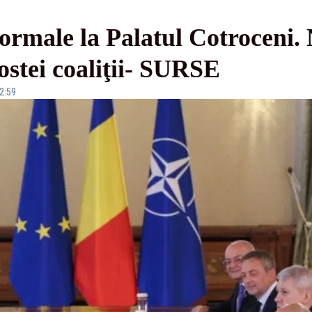
formale la Palatul Cotroceni.
 fostei coaliţii- SURSE
12:59