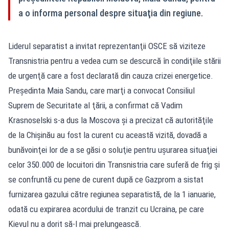
a o informa personal despre situaţia din regiune.
Liderul separatist a invitat reprezentanţii OSCE să viziteze
Transnistria pentru a vedea cum se descurcă în condiţiile stării
de urgenţă care a fost declarată din cauza crizei energetice.
Preşedinta Maia Sandu, care marţi a convocat Consiliul
Suprem de Securitate al ţării, a confirmat că Vadim
Krasnoselski s-a dus la Moscova şi a precizat că autorităţile
de la Chişinău au fost la curent cu această vizită, dovadă a
bunăvoinţei lor de a se găsi o soluţie pentru uşurarea situaţiei
celor 350.000 de locuitori din Transnistria care suferă de frig şi
se confruntă cu pene de curent după ce Gazprom a sistat
furnizarea gazului către regiunea separatistă, de la 1 ianuarie,
odată cu expirarea acordului de tranzit cu Ucraina, pe care
Kievul nu a dorit să-l mai prelungească.