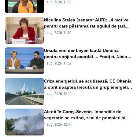
spălat seara
1 aug. 2026, 11:33
Niculina Stelea (senator AUR): „4 motive
pentru care păstrarea ratingului de țară
nu este o reușită pentru Guvernul
1 aug. 2026, 11:51
Bolojan”
Ursula von der Leyen laudă Ucraina
pentru sprijinul acordat ... Franței. Nicio
reacție privind ajutorul energetic promis
1 aug. 2026, 11:59
României
Criza energetică se acutizează. CE Oltenia
a oprit noaptea trecută un grup energetic
de la Rovinari
1 aug. 2026, 12:19
Alertă în Caraș-Severin: incendiile de
vegetație se extind, zeci de pompieri și
silvicultori se luptă cu flăcările - VIDEO
1 aug. 2026, 12:44