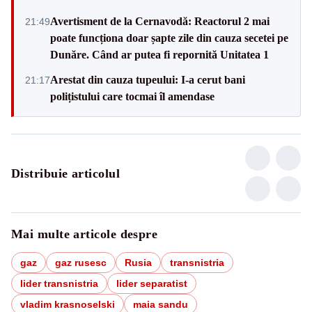
Avertisment de la Cernavodă: Reactorul 2 mai
21:49
poate funcționa doar șapte zile din cauza secetei pe
Dunăre. Când ar putea fi repornită Unitatea 1
Arestat din cauza tupeului: I-a cerut bani
21:17
polițistului care tocmai îl amendase
Distribuie articolul
Mai multe articole despre
gaz
gaz rusesc
Rusia
transnistria
lider transnistria
lider separatist
vladim krasnoselski
maia sandu