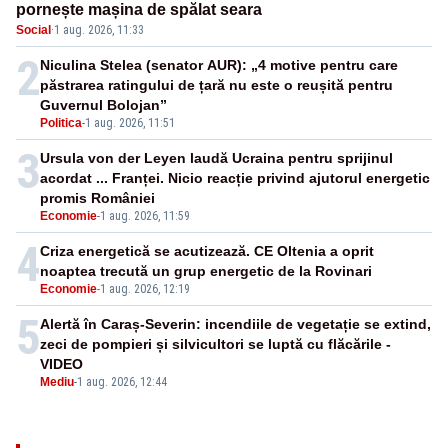
pornește mașina de spălat seara
Social
·
1 aug. 2026, 11:33
2
Niculina Stelea (senator AUR): „4 motive pentru care
păstrarea ratingului de țară nu este o reușită pentru
Guvernul Bolojan”
Politica
-
1 aug. 2026, 11:51
3
Ursula von der Leyen laudă Ucraina pentru sprijinul
acordat ... Franței. Nicio reacție privind ajutorul energetic
promis României
Economie
-
1 aug. 2026, 11:59
4
Criza energetică se acutizează. CE Oltenia a oprit
noaptea trecută un grup energetic de la Rovinari
Economie
-
1 aug. 2026, 12:19
5
Alertă în Caraș-Severin: incendiile de vegetație se extind,
zeci de pompieri și silvicultori se luptă cu flăcările -
VIDEO
Mediu
-
1 aug. 2026, 12:44