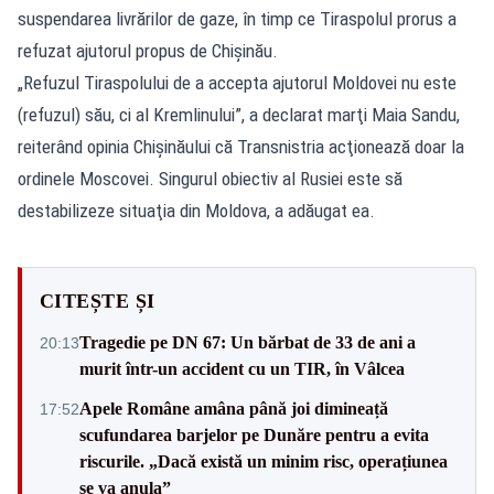
suspendarea livrărilor de gaze, în timp ce Tiraspolul prorus a
refuzat ajutorul propus de Chişinău.
„Refuzul Tiraspolului de a accepta ajutorul Moldovei nu este
(refuzul) său, ci al Kremlinului”, a declarat marţi Maia Sandu,
reiterând opinia Chişinăului că Transnistria acţionează doar la
ordinele Moscovei. Singurul obiectiv al Rusiei este să
destabilizeze situaţia din Moldova, a adăugat ea.
CITEȘTE ȘI
Tragedie pe DN 67: Un bărbat de 33 de ani a
20:13
murit într-un accident cu un TIR, în Vâlcea
Apele Române amâna până joi dimineață
17:52
scufundarea barjelor pe Dunăre pentru a evita
riscurile. „Dacă există un minim risc, operațiunea
se va anula”