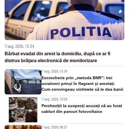
7 aug. 2026, 15:34
Bărbat evadat din arest la domiciliu, după ce ar fi
distrus brățara electronică de monitorizare
7 aug. 2026, 13:39
Escrocherie prin „metoda BNR”: trei
ucraineni prinși în flagrant și arestați.
Cum convingeau victimele să le dea banii
7 aug. 2026, 10:58
Percheziții la suspecți acuzați că au furat
cabluri din parcuri fotovoltaice
7 aug. 2026, 08:21