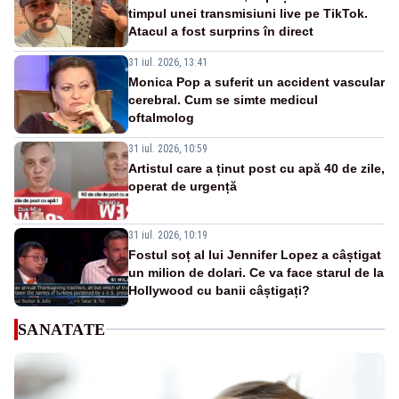
timpul unei transmisiuni live pe TikTok.
Atacul a fost surprins în direct
31 iul. 2026, 13:41
Monica Pop a suferit un accident vascular
cerebral. Cum se simte medicul
oftalmolog
31 iul. 2026, 10:59
Artistul care a ținut post cu apă 40 de zile,
operat de urgență
31 iul. 2026, 10:19
Fostul soț al lui Jennifer Lopez a câștigat
un milion de dolari. Ce va face starul de la
Hollywood cu banii câștigați?
SANATATE