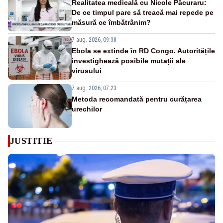
Realitatea medicală cu Nicole Păcuraru:
De ce timpul pare să treacă mai repede pe
măsură ce îmbătrânim?
7 aug. 2026, 09:38
Ebola se extinde în RD Congo. Autoritățile
investighează posibile mutații ale
virusului
7 aug. 2026, 07:23
Metoda recomandată pentru curățarea
urechilor
JUSTITIE