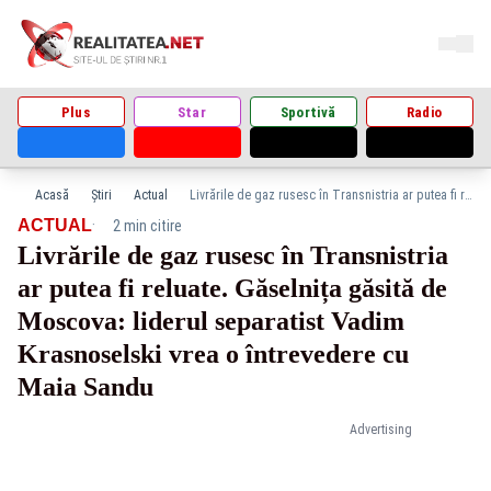
Plus
Star
Sportivă
Radio
Acasă
Știri
Actual
Livrările de gaz rusesc în Transnistria ar putea fi reluate. Găselnița găsită de Moscova: liderul separatist Vadim Krasnoselski vrea o întrevedere cu Maia Sandu
·
ACTUAL
2 min citire
Livrările de gaz rusesc în Transnistria
ar putea fi reluate. Găselnița găsită de
Moscova: liderul separatist Vadim
Krasnoselski vrea o întrevedere cu
Maia Sandu
Advertising