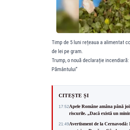
Timp de 5 luni rețeaua a alimentat c
de lei pe gram.
Trump, o nouă declarație incendiară: „
Pământului”
CITEȘTE ȘI
Apele Române amâna până joi d
17:52
riscurile. „Dacă există un mini
Avertisment de la Cernavodă: R
21:49