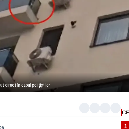
 direct în capul polițiștilor
CE
1
:28