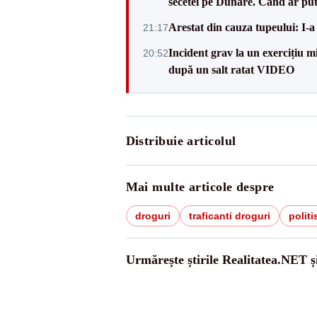
secetei pe Dunăre. Când ar put
Arestat din cauza tupeului: I-a
21:17
Incident grav la un exercițiu 
20:52
după un salt ratat VIDEO
Distribuie articolul
Mai multe articole despre
droguri
traficanti droguri
politis
Urmărește știrile Realitatea.NET ș