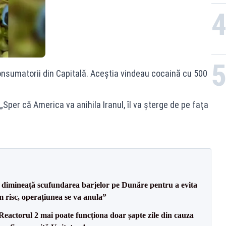
onsumatorii din Capitală. Aceștia vindeau cocaină cu 500
Sper că America va anihila Iranul, îl va şterge de pe faţa
imineață scufundarea barjelor pe Dunăre pentru a evita
m risc, operațiunea se va anula”
eactorul 2 mai poate funcționa doar șapte zile din cauza