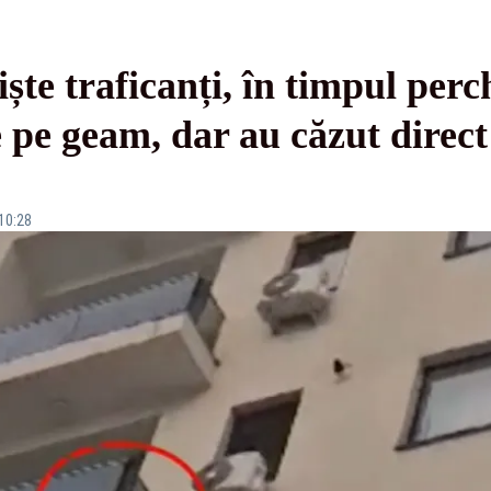
te traficanți, în timpul perch
 pe geam, dar au căzut direct
 10:28