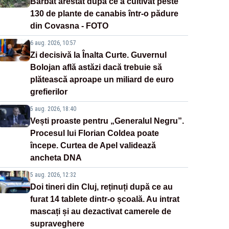
Bărbat arestat după ce a cultivat peste
130 de plante de canabis într-o pădure
din Covasna - FOTO
6 aug. 2026, 10:57
Zi decisivă la Înalta Curte. Guvernul
Bolojan află astăzi dacă trebuie să
plătească aproape un miliard de euro
grefierilor
5 aug. 2026, 18:40
Vești proaste pentru „Generalul Negru”.
Procesul lui Florian Coldea poate
începe. Curtea de Apel validează
ancheta DNA
5 aug. 2026, 12:32
Doi tineri din Cluj, reținuți după ce au
furat 14 tablete dintr-o școală. Au intrat
mascați și au dezactivat camerele de
supraveghere