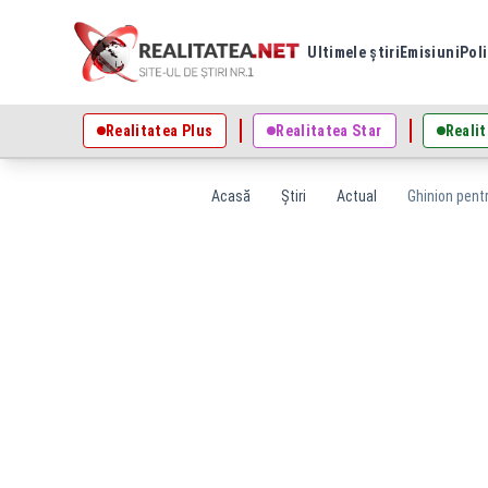
Ultimele știri
Emisiuni
Poli
Realitatea Plus
Realitatea Star
Realit
Acasă
Știri
Actual
Ghinion pentr