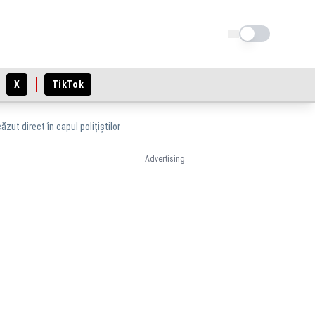
Schimba tema
X
TikTok
zut direct în capul polițiștilor
Advertising