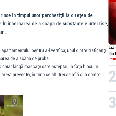
rinse în timpul unor percheziții la o rețea de
v. În încercarea de a scăpa de substanțele interzise,
eam.
Lia
apartamentului pentru a-l verifica, unul dintre traficanți
Ilie
carea de a scăpa de probe.
Polit
ferm
 chiar lângă mascații care așteptau în fața blocului.
n arest preventiv, în timp ce alți trei se află sub control