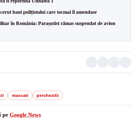
ea fi repornită Unitatea 1
 cerut bani polițistului care tocmai îl amendase
militar în România: Parașutist rămas suspendat de avion
ti
mascati
perchezitii
i pe
Google News