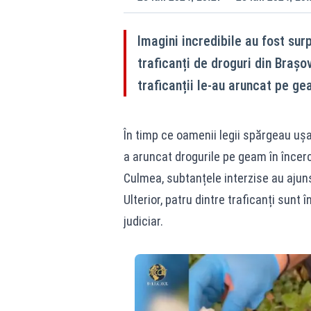
Imagini incredibile au fost surp
traficanți de droguri din Brașo
traficanții le-au aruncat pe g
În timp ce oamenii legii spărgeau ușa 
a aruncat drogurile pe geam în încer
Culmea, subtanțele interzise au ajuns
Ulterior, patru dintre traficanți sunt î
judiciar.