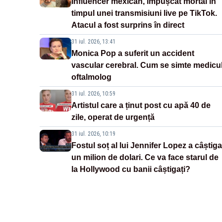
Influencer mexican, împușcat mortal în
timpul unei transmisiuni live pe TikTok.
Atacul a fost surprins în direct
31 iul. 2026, 13:41
Monica Pop a suferit un accident
vascular cerebral. Cum se simte medicu
oftalmolog
31 iul. 2026, 10:59
Artistul care a ținut post cu apă 40 de
zile, operat de urgență
31 iul. 2026, 10:19
Fostul soț al lui Jennifer Lopez a câștiga
un milion de dolari. Ce va face starul de
la Hollywood cu banii câștigați?