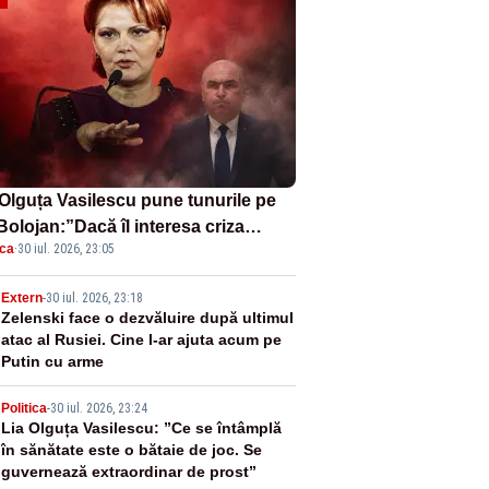
 Olguța Vasilescu pune tunurile pe
 Bolojan:”Dacă îl interesa criza
ica
·
30 iul. 2026, 23:05
ierilor pleca din funcție”
2
Extern
-
30 iul. 2026, 23:18
Zelenski face o dezvăluire după ultimul
atac al Rusiei. Cine l-ar ajuta acum pe
Putin cu arme
3
Politica
-
30 iul. 2026, 23:24
Lia Olguța Vasilescu: ”Ce se întâmplă
în sănătate este o bătaie de joc. Se
guvernează extraordinar de prost”