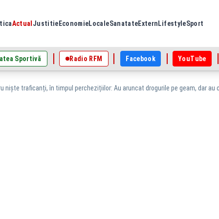
tica
Actual
Justitie
Economie
Locale
Sanatate
Extern
Lifestyle
Sport
atea Sportivă
Radio RFM
Facebook
YouTube
u niște traficanți, în timpul perchezițiilor: Au aruncat drogurile pe geam, dar au că