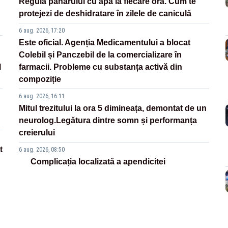
Regula paharului cu apă la fiecare oră. Cum te
protejezi de deshidratare în zilele de caniculă
6 aug. 2026, 17:20
Este oficial. Agenția Medicamentului a blocat
Colebil și Panczebil de la comercializare în
l
farmacii. Probleme cu substanța activă din
compoziție
6 aug. 2026, 16:11
Mitul trezitului la ora 5 dimineața, demontat de un
neurolog.Legătura dintre somn și performanța
creierului
t
6 aug. 2026, 08:50
Complicația localizată a apendicitei