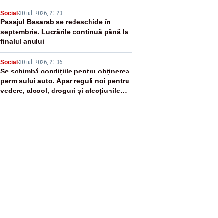
4
Social
-
30 iul. 2026, 23:23
Pasajul Basarab se redeschide în
septembrie. Lucrările continuă până la
finalul anului
5
Social
-
30 iul. 2026, 23:36
Se schimbă condițiile pentru obținerea
permisului auto. Apar reguli noi pentru
vedere, alcool, droguri și afecțiunile
medicale