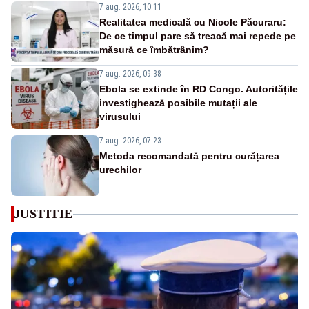
7 aug. 2026, 10:11
Realitatea medicală cu Nicole Păcuraru:
De ce timpul pare să treacă mai repede pe
măsură ce îmbătrânim?
7 aug. 2026, 09:38
Ebola se extinde în RD Congo. Autoritățile
investighează posibile mutații ale
virusului
7 aug. 2026, 07:23
Metoda recomandată pentru curățarea
urechilor
JUSTITIE