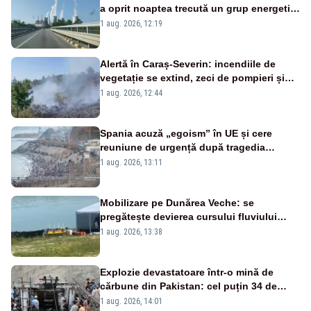
a oprit noaptea trecută un grup energetic
de la Rovinari
1 aug. 2026, 12:19
Alertă în Caraș-Severin: incendiile de
vegetație se extind, zeci de pompieri și
silvicultori se luptă cu flăcările - VIDEO
1 aug. 2026, 12:44
Spania acuză „egoism” în UE și cere
reuniune de urgență după tragedia
migranților din Ceuta. Zeci de oameni au
1 aug. 2026, 13:11
murit
Mobilizare pe Dunărea Veche: se
pregătește devierea cursului fluviului
către Cernavodă – VIDEO
1 aug. 2026, 13:38
Explozie devastatoare într-o mină de
cărbune din Pakistan: cel puțin 34 de
morți - VIDEO
1 aug. 2026, 14:01