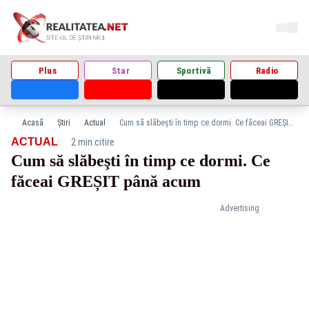
Plus
Star
Sportivă
Radio
Acasă
Știri
Actual
Cum să slăbeşti în timp ce dormi. Ce făceai GREȘIT până acum
·
ACTUAL
2 min citire
Cum să slăbeşti în timp ce dormi. Ce
făceai GREȘIT până acum
Advertising