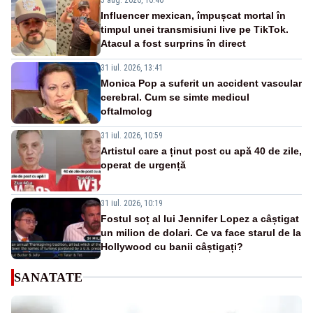
Influencer mexican, împușcat mortal în
timpul unei transmisiuni live pe TikTok.
Atacul a fost surprins în direct
31 iul. 2026, 13:41
Monica Pop a suferit un accident vascular
cerebral. Cum se simte medicul
oftalmolog
31 iul. 2026, 10:59
Artistul care a ținut post cu apă 40 de zile,
operat de urgență
31 iul. 2026, 10:19
Fostul soț al lui Jennifer Lopez a câștigat
un milion de dolari. Ce va face starul de la
Hollywood cu banii câștigați?
SANATATE