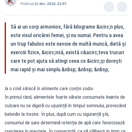
Publicat:
11 dec. 2018, 22:07
Să ai un corp armonios, fără kilograme &icirc;n plus,
este visul oricărei femei, şi nu numai. Pentru a avea
un trup fabulos este nevoie de multă muncă, dietă şi
exerciii fizice, &icirc;nsă, există c&acirc;teva trucuri
care te pot ajuta să atingi ceea ce &icirc;şi doreşti
mai rapid şi mai simplu.&nbsp; &nbsp; &nbsp;
Ia o cină săracă în alimente care conțin sodiu
În primul rând, alimentele foarte sărate consumate înainte de
culcare nu se digeră cu ușurință în timpul somnului, provocând
balonări la trezire. În plus, după cum cu siguranță știi,
consumul de sare determină retenția de apă care favorizează
creșterea în greutate. În consecință, ca să slăbești în timp ce