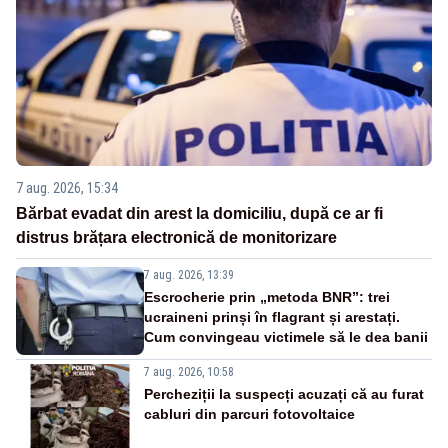
7 aug. 2026, 15:34
Bărbat evadat din arest la domiciliu, după ce ar fi
distrus brățara electronică de monitorizare
7 aug. 2026, 13:39
Escrocherie prin „metoda BNR”: trei
ucraineni prinși în flagrant și arestați.
Cum convingeau victimele să le dea banii
7 aug. 2026, 10:58
Percheziții la suspecți acuzați că au furat
cabluri din parcuri fotovoltaice