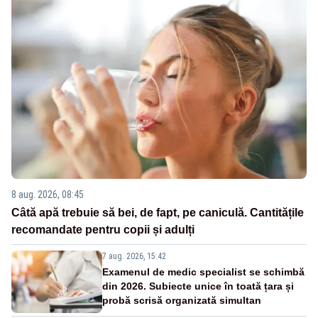
8 aug. 2026, 08:45
Câtă apă trebuie să bei, de fapt, pe caniculă. Cantitățile
recomandate pentru copii și adulți
7 aug. 2026, 15:42
Examenul de medic specialist se schimbă
din 2026. Subiecte unice în toată țara și
probă scrisă organizată simultan