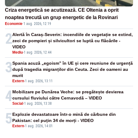
Criza energetică se acutizează. CE Oltenia a oprit
noaptea trecută un grup energetic de la Rovinari
Economie
·
1 aug. 2026, 12:19
2
Alertă în Caraș-Severin: incendiile de vegetație se extind,
zeci de pompieri și silvicultori se luptă cu flăcările -
VIDEO
Mediu
-
1 aug. 2026, 12:44
3
Spania acuză „egoism” în UE și cere reuniune de urgență
după tragedia migranților din Ceuta. Zeci de oameni au
murit
Extern
-
1 aug. 2026, 13:11
4
Mobilizare pe Dunărea Veche: se pregătește devierea
cursului fluviului către Cernavodă – VIDEO
Social
-
1 aug. 2026, 13:38
5
Explozie devastatoare într-o mină de cărbune din
Pakistan: cel puțin 34 de morți - VIDEO
Extern
-
1 aug. 2026, 14:01