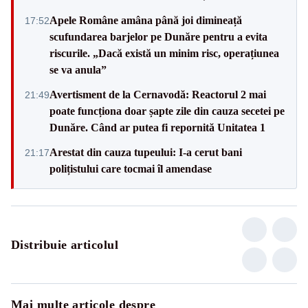
Apele Române amâna până joi dimineață
17:52
scufundarea barjelor pe Dunăre pentru a evita
riscurile. „Dacă există un minim risc, operațiunea
se va anula”
Avertisment de la Cernavodă: Reactorul 2 mai
21:49
poate funcționa doar șapte zile din cauza secetei pe
Dunăre. Când ar putea fi repornită Unitatea 1
Arestat din cauza tupeului: I-a cerut bani
21:17
polițistului care tocmai îl amendase
Distribuie articolul
Mai multe articole despre