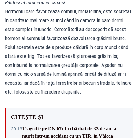
Păstrează întuneric în cameră
Hormonul care favorizează somnul, melatonina, este secretat
în cantitate mai mare atunci când în camera în care dormi
este complet întuneric. Cercetătorii au descoperit că acest
hormon al somnului favorizează dezvoltarea grăsimii brune.
Rolul acesteia este de a produce căldură în corp atunci când
afară este frig. Tot ea favorizează și arderea grăsimilor,
contribuind la normalizarea greutății corporale. Așadar, nu
dormi cu nicio sursă de lumină aprinsă, oricât de difuză ar fi
aceasta, iar dacă în fața ferestrelor ai becuri stradale, felinare
etc, folosește cu încredere draperiile.
CITEȘTE ȘI
Tragedie pe DN 67: Un bărbat de 33 de ani a
20:13
murit într-un accident cu un TIR, în Vâlcea