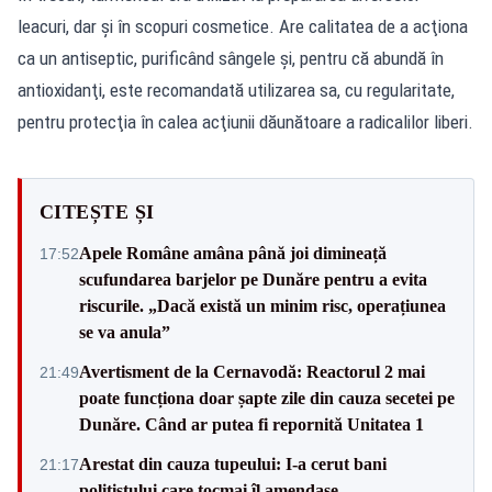
leacuri, dar şi în scopuri cosmetice. Are calitatea de a acţiona
ca un antiseptic, purificând sângele şi, pentru că abundă în
antioxidanţi, este recomandată utilizarea sa, cu regularitate,
pentru protecţia în calea acţiunii dăunătoare a radicalilor liberi.
CITEȘTE ȘI
Apele Române amâna până joi dimineață
17:52
scufundarea barjelor pe Dunăre pentru a evita
riscurile. „Dacă există un minim risc, operațiunea
se va anula”
Avertisment de la Cernavodă: Reactorul 2 mai
21:49
poate funcționa doar șapte zile din cauza secetei pe
Dunăre. Când ar putea fi repornită Unitatea 1
Arestat din cauza tupeului: I-a cerut bani
21:17
polițistului care tocmai îl amendase