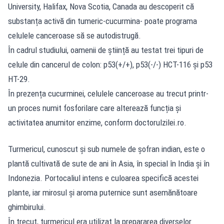
University, Halifax, Nova Scotia, Canada au descoperit că
substanța activă din tumeric-cucurmina- poate programa
celulele canceroase să se autodistrugă.
În cadrul studiului, oamenii de știință au testat trei tipuri de
celule din cancerul de colon: p53(+/+), p53(-/-) HCT-116 și p53
HT-29.
În prezența cucurminei, celulele canceroase au trecut printr-
un proces numit fosforilare care alterează funcția și
activitatea anumitor enzime, conform doctorulzilei.ro.
Turmericul, cunoscut şi sub numele de şofran indian, este o
plantă cultivată de sute de ani în Asia, în special în India şi în
Indonezia. Portocaliul intens e culoarea specifică acestei
plante, iar mirosul şi aroma puternice sunt asemănătoare
ghimbirului.
În trecut, turmericul era utilizat la prepararea diverselor