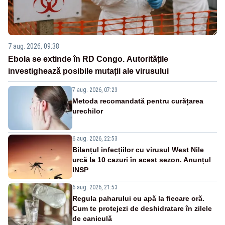
7 aug. 2026, 09:38
Ebola se extinde în RD Congo. Autoritățile
investighează posibile mutații ale virusului
7 aug. 2026, 07:23
Metoda recomandată pentru curățarea
urechilor
6 aug. 2026, 22:53
Bilanțul infecțiilor cu virusul West Nile
urcă la 10 cazuri în acest sezon. Anunțul
INSP
6 aug. 2026, 21:53
Regula paharului cu apă la fiecare oră.
Cum te protejezi de deshidratare în zilele
de caniculă