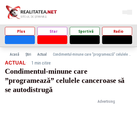
Plus
Star
Sportivă
Radio
Acasă
Știri
Actual
Condimentul-minune care ”programează” celulele canceroase să se autodistrugă
·
ACTUAL
1 min citire
Condimentul-minune care
”programează” celulele canceroase să
se autodistrugă
Advertising