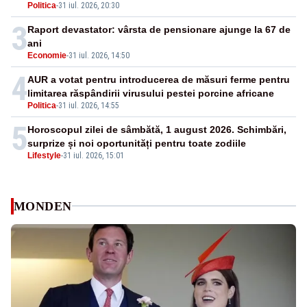
Politica
-
31 iul. 2026, 20:30
3
Raport devastator: vârsta de pensionare ajunge la 67 de
ani
Economie
-
31 iul. 2026, 14:50
4
AUR a votat pentru introducerea de măsuri ferme pentru
limitarea răspândirii virusului pestei porcine africane
Politica
-
31 iul. 2026, 14:55
5
Horoscopul zilei de sâmbătă, 1 august 2026. Schimbări,
surprize și noi oportunități pentru toate zodiile
Lifestyle
-
31 iul. 2026, 15:01
MONDEN