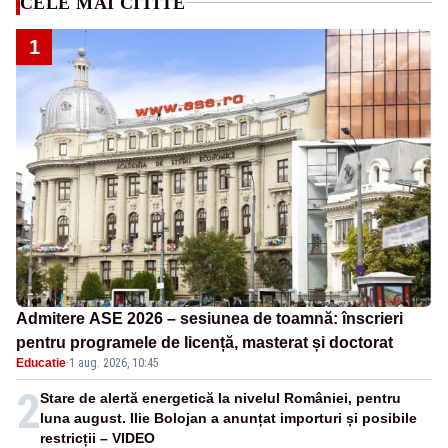
CELE MAI CITITE
1
Admitere ASE 2026 – sesiunea de toamnă: înscrieri
pentru programele de licență, masterat și doctorat
Educatie
·
1 aug. 2026, 10:45
2
Stare de alertă energetică la nivelul României, pentru
luna august. Ilie Bolojan a anunțat importuri și posibile
restricții – VIDEO