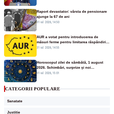
VIDEO
Raport devastator: vârsta de pensionare
ajunge la 67 de ani
31 iul. 2026, 14:50
AUR a votat pentru introducerea de
măsuri ferme pentru limitarea răspândirii
virusului pestei porcine africane
31 iul. 2026, 14:55
Horoscopul zilei de sâmbătă, 1 august
2026. Schimbări, surprize și noi
oportunități pentru toate zodiile
31 iul. 2026, 15:01
CATEGORII POPULARE
Sanatate
Justitie