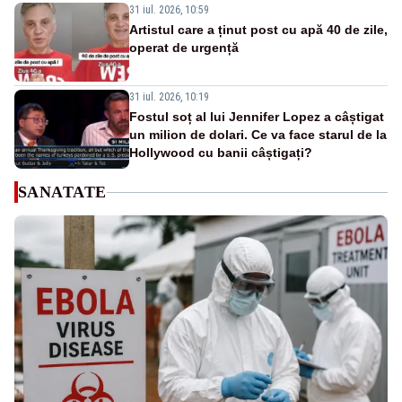
31 iul. 2026, 10:59
Artistul care a ținut post cu apă 40 de zile,
operat de urgență
31 iul. 2026, 10:19
Fostul soț al lui Jennifer Lopez a câștigat
un milion de dolari. Ce va face starul de la
Hollywood cu banii câștigați?
SANATATE