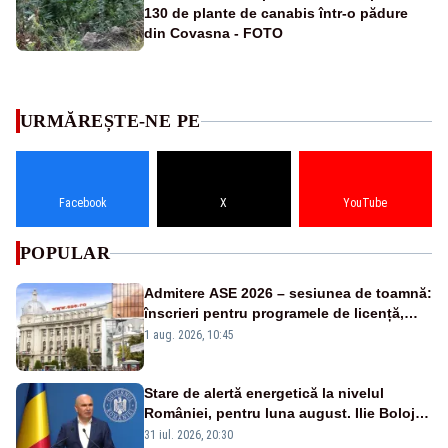
130 de plante de canabis într-o pădure
din Covasna - FOTO
URMĂREȘTE-NE PE
Facebook
X
YouTube
POPULAR
Admitere ASE 2026 – sesiunea de toamnă:
înscrieri pentru programele de licență,
masterat și doctorat
1 aug. 2026, 10:45
Stare de alertă energetică la nivelul
României, pentru luna august. Ilie Bolojan
a anunțat importuri și posibile restricții –
31 iul. 2026, 20:30