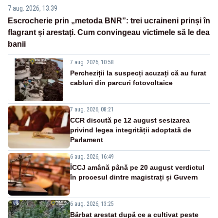
7 aug. 2026, 13:39
Escrocherie prin „metoda BNR”: trei ucraineni prinși în
flagrant și arestați. Cum convingeau victimele să le dea
banii
7 aug. 2026, 10:58
Percheziții la suspecți acuzați că au furat
cabluri din parcuri fotovoltaice
7 aug. 2026, 08:21
CCR discută pe 12 august sesizarea
privind legea integrității adoptată de
Parlament
6 aug. 2026, 16:49
ÎCCJ amână până pe 20 august verdictul
în procesul dintre magistrați și Guvern
6 aug. 2026, 13:25
Bărbat arestat după ce a cultivat peste