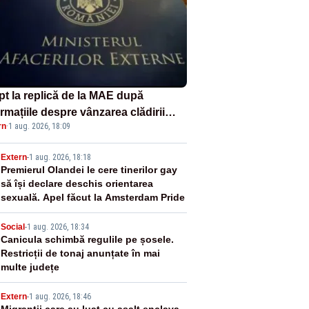
pt la replică de la MAE după
rmațiile despre vânzarea clădirii
rn
·
1 aug. 2026, 18:09
tului român din Manhattan
2
Extern
-
1 aug. 2026, 18:18
Premierul Olandei le cere tinerilor gay
să își declare deschis orientarea
sexuală. Apel făcut la Amsterdam Pride
3
Social
-
1 aug. 2026, 18:34
Canicula schimbă regulile pe șosele.
Restricții de tonaj anunțate în mai
multe județe
Extern
-
1 aug. 2026, 18:46
Migranții care au luat cu asalt enclava