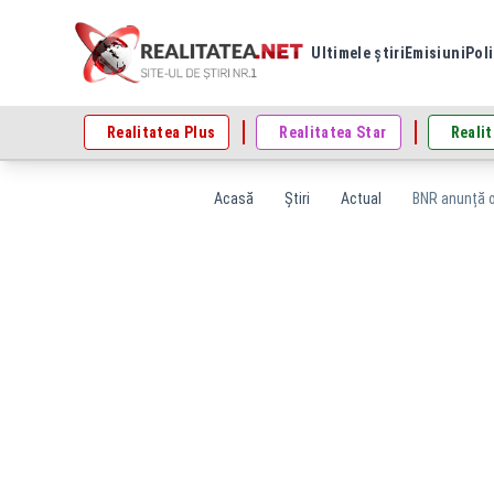
Ultimele știri
Emisiuni
Poli
Realitatea Plus
Realitatea Star
Realit
Acasă
Știri
Actual
BNR anunță o