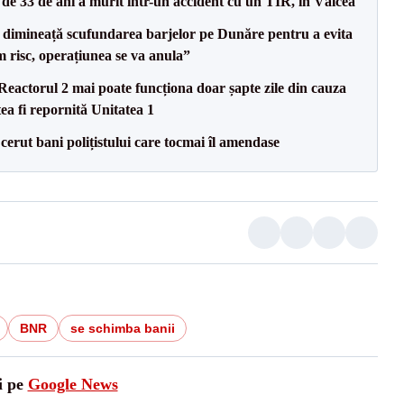
e 33 de ani a murit într-un accident cu un TIR, în Vâlcea
imineață scufundarea barjelor pe Dunăre pentru a evita
m risc, operațiunea se va anula”
eactorul 2 mai poate funcționa doar șapte zile din cauza
ea fi repornită Unitatea 1
 cerut bani polițistului care tocmai îl amendase
BNR
se schimba banii
i pe
Google News