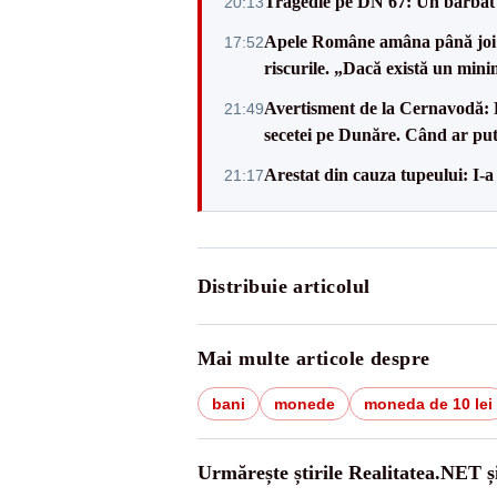
Tragedie pe DN 67: Un bărbat d
20:13
Apele Române amâna până joi d
17:52
riscurile. „Dacă există un mini
Avertisment de la Cernavodă: R
21:49
secetei pe Dunăre. Când ar put
Arestat din cauza tupeului: I-a
21:17
Distribuie articolul
Mai multe articole despre
bani
monede
moneda de 10 lei
Urmărește știrile Realitatea.NET ș