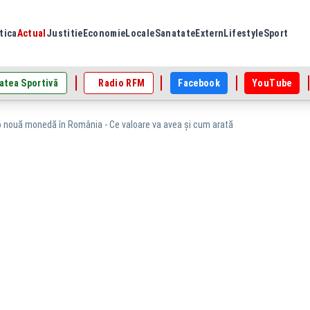
tica
Actual
Justitie
Economie
Locale
Sanatate
Extern
Lifestyle
Sport
atea Sportivă
Radio RFM
Facebook
YouTube
 nouă monedă în România - Ce valoare va avea și cum arată