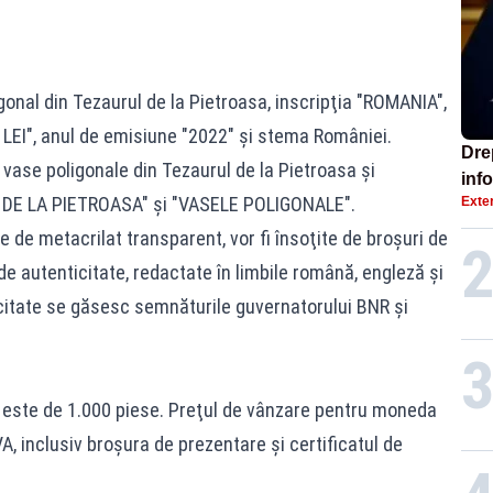
onal din Tezaurul de la Pietroasa, inscripţia "ROMANIA",
 LEI", anul de emisiune "2022" şi stema României.
Dre
vase poligonale din Tezaurul de la Pietroasa şi
info
UL DE LA PIETROASA" şi "VASELE POLIGONALE".
Exte
sta
 de metacrilat transparent, vor fi însoţite de broşuri de
de autenticitate, redactate în limbile română, engleză şi
icitate se găsesc semnăturile guvernatorului BNR şi
 este de 1.000 piese. Preţul de vânzare pentru moneda
VA, inclusiv broşura de prezentare şi certificatul de