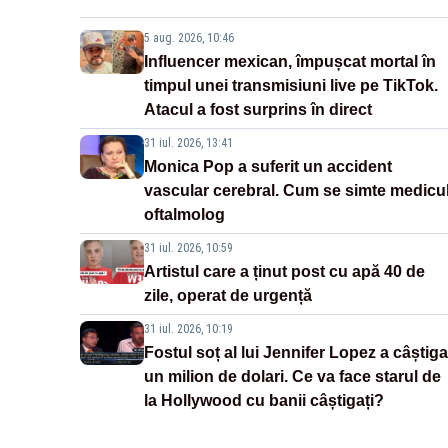
5 aug. 2026, 10:46
Influencer mexican, împușcat mortal în
timpul unei transmisiuni live pe TikTok.
Atacul a fost surprins în direct
31 iul. 2026, 13:41
Monica Pop a suferit un accident
vascular cerebral. Cum se simte medicu
oftalmolog
31 iul. 2026, 10:59
Artistul care a ținut post cu apă 40 de
zile, operat de urgență
31 iul. 2026, 10:19
Fostul soț al lui Jennifer Lopez a câștiga
un milion de dolari. Ce va face starul de
la Hollywood cu banii câștigați?