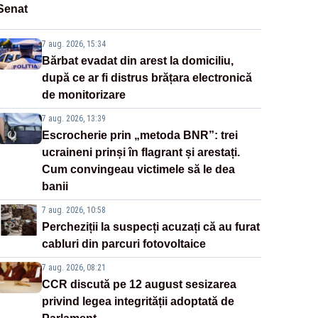
Senat
7 aug. 2026, 15:34
Bărbat evadat din arest la domiciliu,
după ce ar fi distrus brățara electronică
de monitorizare
7 aug. 2026, 13:39
Escrocherie prin „metoda BNR”: trei
ucraineni prinși în flagrant și arestați.
Cum convingeau victimele să le dea
banii
7 aug. 2026, 10:58
Percheziții la suspecți acuzați că au furat
cabluri din parcuri fotovoltaice
7 aug. 2026, 08:21
CCR discută pe 12 august sesizarea
privind legea integrității adoptată de