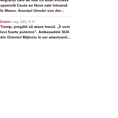
4
spaniolă Ceuta au făcut cale întoarsă
în Maroc. Anunțul Ursulei von der
Leyen
5
Extern
-
1 aug. 2026, 19:10
Trump, pregătit să atace Iranul. „Îi vom
lovi foarte puternic”. Ambasadele SUA
din Orientul Mijlociu le cer americanilor
să părăsească urgent zona