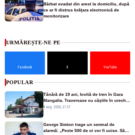
Bărbat evadat din arest la domiciliu, după
ce ar fi distrus brățara electronică de
monitorizare
URMĂREȘTE-NE PE
Facebook
X
YouTube
POPULAR
Tânără de 19 ani, lovită de tren în Gara
Mangalia. Traversase cu căștile în urechi
liniile printr-un loc nepermis
8 aug. 2026, 21:37
George Simion trage un semnal de
alarmă: „Peste 500 de oi vor fi ucise. Să