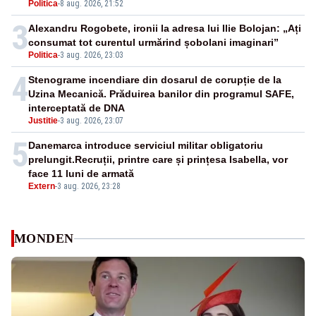
Politica
-
8 aug. 2026, 21:52
3
Alexandru Rogobete, ironii la adresa lui Ilie Bolojan: „Ați
consumat tot curentul urmărind șobolani imaginari”
Politica
-
3 aug. 2026, 23:03
4
Stenograme incendiare din dosarul de corupție de la
Uzina Mecanică. Prăduirea banilor din programul SAFE,
interceptată de DNA
Justitie
-
3 aug. 2026, 23:07
5
Danemarca introduce serviciul militar obligatoriu
prelungit.Recruții, printre care și prințesa Isabella, vor
face 11 luni de armată
Extern
-
3 aug. 2026, 23:28
MONDEN