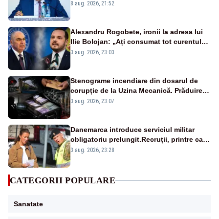
vedem dacă ciobanii vor fi despăgubiți”
8 aug. 2026, 21:52
Alexandru Rogobete, ironii la adresa lui
Ilie Bolojan: „Ați consumat tot curentul
urmărind șobolani imaginari”
3 aug. 2026, 23:03
Stenograme incendiare din dosarul de
corupție de la Uzina Mecanică. Prăduirea
banilor din programul SAFE, interceptată
3 aug. 2026, 23:07
de DNA
Danemarca introduce serviciul militar
obligatoriu prelungit.Recruții, printre care
și prințesa Isabella, vor face 11 luni de
3 aug. 2026, 23:28
armată
CATEGORII POPULARE
Sanatate