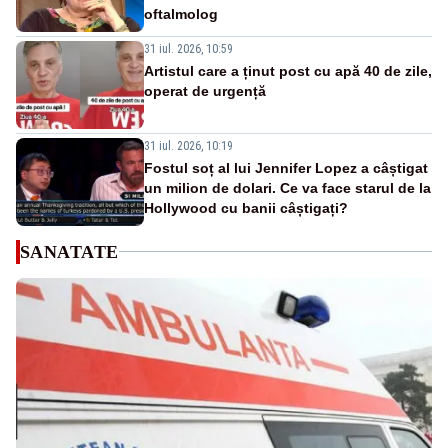
oftalmolog
31 iul. 2026, 10:59
Artistul care a ținut post cu apă 40 de zile,
operat de urgență
31 iul. 2026, 10:19
Fostul soț al lui Jennifer Lopez a câștigat
un milion de dolari. Ce va face starul de la
Hollywood cu banii câștigați?
SANATATE