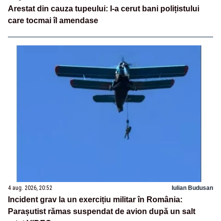
Arestat din cauza tupeului: I-a cerut bani polițistului
care tocmai îl amendase
4 aug. 2026, 20:52
Iulian Budusan
Incident grav la un exercițiu militar în România:
Parașutist rămas suspendat de avion după un salt