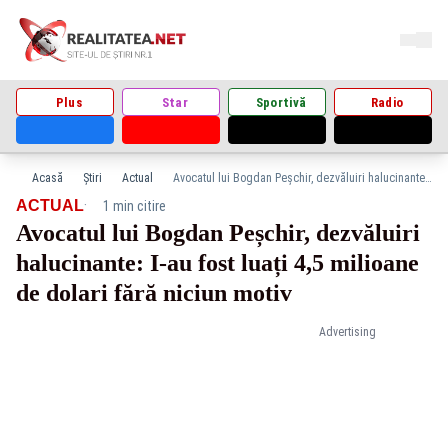
Plus
Star
Sportivă
Radio
Acasă
Știri
Actual
Avocatul lui Bogdan Peșchir, dezvăluiri halucinante: I-au fost luați 4,5 milioane de dolari fără niciun motiv
·
ACTUAL
1 min citire
Avocatul lui Bogdan Peșchir, dezvăluiri
halucinante: I-au fost luați 4,5 milioane
de dolari fără niciun motiv
Advertising