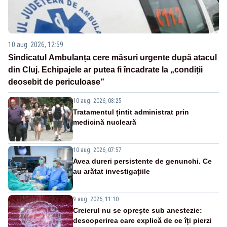
10 aug. 2026, 12:59
Sindicatul Ambulanța cere măsuri urgente după atacul
din Cluj. Echipajele ar putea fi încadrate la „condiții
deosebit de periculoase”
10 aug. 2026, 08:25
Tratamentul țintit administrat prin
medicină nucleară
10 aug. 2026, 07:57
Avea dureri persistente de genunchi. Ce
au arătat investigațiile
9 aug. 2026, 11:10
Creierul nu se oprește sub anestezie:
descoperirea care explică de ce îți pierzi