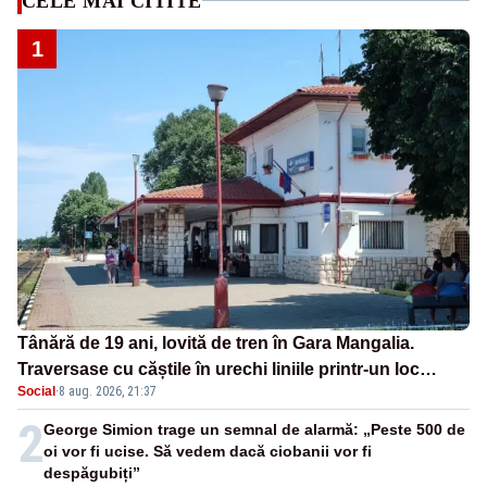
CELE MAI CITITE
1
Tânără de 19 ani, lovită de tren în Gara Mangalia.
Traversase cu căștile în urechi liniile printr-un loc
Social
·
8 aug. 2026, 21:37
nepermis
2
George Simion trage un semnal de alarmă: „Peste 500 de
oi vor fi ucise. Să vedem dacă ciobanii vor fi
despăgubiți”