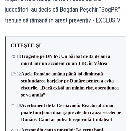
judecătorii au decis că Bogdan Peșchir “BogPR”
trebuie să rămână în arest preventiv - EXCLUSIV
CITEȘTE ȘI
Tragedie pe DN 67: Un bărbat de 33 de ani a
20:13
murit într-un accident cu un TIR, în Vâlcea
Apele Române amâna până joi dimineață
17:52
scufundarea barjelor pe Dunăre pentru a evita
riscurile. „Dacă există un minim risc, operațiunea
se va anula”
Avertisment de la Cernavodă: Reactorul 2 mai
21:49
poate funcționa doar șapte zile din cauza secetei pe
Dunăre. Când ar putea fi repornită Unitatea 1
Arestat din cauza tupeului: I-a cerut bani
21:17