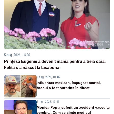
5 aug. 2026, 14:06
Prințesa Eugenie a devenit mamă pentru a treia oară.
Fetița s-a născut la Lisabona
5 aug. 2026, 10:46
Influencer mexican, împușcat mortal.
Atacul a fost surprins în direct
31 iul. 2026, 13:41
Monica Pop a suferit un accident vascular
cerebral. Cum se simte medicul