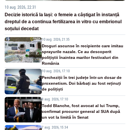
10 aug. 2026, 22:31
Decizie istorică la Iași: o femeie a câștigat în instanță
dreptul de a continua fertilizarea in vitro cu embrionul
soțului decedat
10 aug. 2026, 21:35
Droguri ascunse în recipiente care imitau
sprayurile nazale. Ce au descoperit
polițiștii înaintea marilor festivaluri din
România
10 aug. 2026, 17:10
Percheziții în trei județe într-un dosar de
proxenetism. Doi bărbați au fost reținuți
de polițiști
8 aug. 2026, 17:10
Todd Blanche, fost avocat al lui Trump,
confirmat procuror general al SUA după
un vot la limită în Senat
7 aug. 2026, 15:34