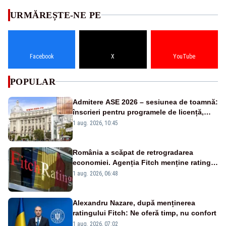
URMĂREȘTE-NE PE
Facebook
X
YouTube
POPULAR
Admitere ASE 2026 – sesiunea de toamnă:
înscrieri pentru programele de licență,
masterat și doctorat
1 aug. 2026, 10:45
România a scăpat de retrogradarea
economiei. Agenția Fitch menține ratingul
„BBB-” cu perspectivă negativă
1 aug. 2026, 06:48
Alexandru Nazare, după menținerea
ratingului Fitch: Ne oferă timp, nu confort
1 aug. 2026, 07:02