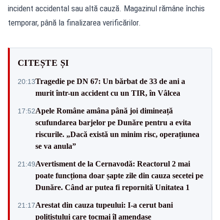
incident accidental sau altă cauză. Magazinul rămâne închis
temporar, până la finalizarea verificărilor.
CITEȘTE ȘI
Tragedie pe DN 67: Un bărbat de 33 de ani a
20:13
murit într-un accident cu un TIR, în Vâlcea
Apele Române amâna până joi dimineață
17:52
scufundarea barjelor pe Dunăre pentru a evita
riscurile. „Dacă există un minim risc, operațiunea
se va anula”
Avertisment de la Cernavodă: Reactorul 2 mai
21:49
poate funcționa doar șapte zile din cauza secetei pe
Dunăre. Când ar putea fi repornită Unitatea 1
Arestat din cauza tupeului: I-a cerut bani
21:17
polițistului care tocmai îl amendase