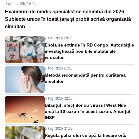
7 aug. 2026, 15:42
Examenul de medic specialist se schimbă din 2026.
Subiecte unice în toată țara și probă scrisă organizată
simultan
7 aug. 2026, 09:38
Ebola se extinde în RD Congo. Autoritățile
investighează posibile mutații ale
virusului
7 aug. 2026, 07:23
Metoda recomandată pentru curățarea
urechilor
6 aug. 2026, 22:53
Bilanțul infecțiilor cu virusul West Nile
urcă la 10 cazuri în acest sezon. Anunțul
INSP
6 aug. 2026, 21:53
Regula paharului cu apă la fiecare oră.