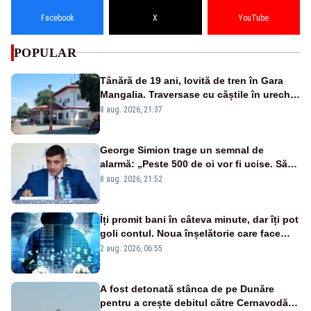
Facebook
X
YouTube
POPULAR
Tânără de 19 ani, lovită de tren în Gara
Mangalia. Traversase cu căștile în urechi
liniile printr-un loc nepermis
8 aug. 2026, 21:37
George Simion trage un semnal de
alarmă: „Peste 500 de oi vor fi ucise. Să
vedem dacă ciobanii vor fi despăgubiți”
8 aug. 2026, 21:52
Îți promit bani în câteva minute, dar îți pot
goli contul. Noua înșelătorie care face
victime pe Facebook și WhatsApp
2 aug. 2026, 06:55
A fost detonată stânca de pe Dunăre
pentru a crește debitul către Cernavodă –