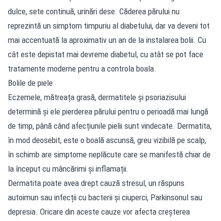
dulce, sete continuă, urinări dese. Căderea părului nu
reprezintă un simptom timpuriu al diabetului, dar va deveni tot
mai accentuată la aproximativ un an de la instalarea bolii. Cu
cât este depistat mai devreme diabetul, cu atât se pot face
tratamente moderne pentru a controla boala.
Bolile de piele
Eczemele, mătreața grasă, dermatitele și psoriazisului
determină și ele pierderea părului pentru o perioadă mai lungă
de timp, până când afecțiunile pielii sunt vindecate. Dermatita,
în mod deosebit, este o boală ascunsă, greu vizibilă pe scalp,
în schimb are simptome neplăcute care se manifestă chiar de
la început cu mâncărimi și inflamații.
Dermatita poate avea drept cauză stresul, un răspuns
autoimun sau infecții cu bacterii și ciuperci, Parkinsonul sau
depresia. Oricare din aceste cauze vor afecta creșterea