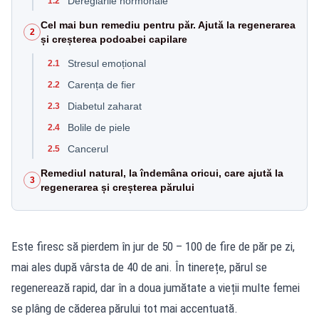
Dereglările hormonale
1.2
Cel mai bun remediu pentru păr. Ajută la regenerarea
2
și creșterea podoabei capilare
Stresul emoțional
2.1
Carența de fier
2.2
Diabetul zaharat
2.3
Bolile de piele
2.4
Cancerul
2.5
Remediul natural, la îndemâna oricui, care ajută la
3
regenerarea și creșterea părului
Este firesc să pierdem în jur de 50 – 100 de fire de păr pe zi,
mai ales după vârsta de 40 de ani. În tinerețe, părul se
regenerează rapid, dar în a doua jumătate a vieții multe femei
se plâng de căderea părului tot mai accentuată.