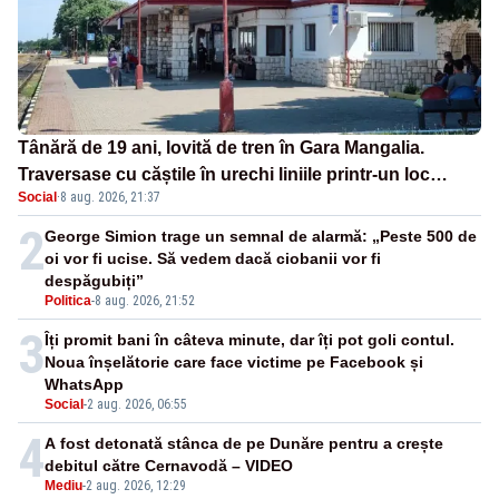
Tânără de 19 ani, lovită de tren în Gara Mangalia.
Traversase cu căștile în urechi liniile printr-un loc
Social
·
8 aug. 2026, 21:37
nepermis
2
George Simion trage un semnal de alarmă: „Peste 500 de
oi vor fi ucise. Să vedem dacă ciobanii vor fi
despăgubiți”
Politica
-
8 aug. 2026, 21:52
3
Îți promit bani în câteva minute, dar îți pot goli contul.
Noua înșelătorie care face victime pe Facebook și
WhatsApp
Social
-
2 aug. 2026, 06:55
4
A fost detonată stânca de pe Dunăre pentru a crește
debitul către Cernavodă – VIDEO
Mediu
-
2 aug. 2026, 12:29