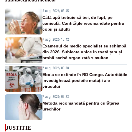
8 aug. 2026, 08:45
Câtă apă trebuie să bei, de fapt, pe
caniculă. Cantitățile recomandate pentru
copii și adulți
7 aug. 2026, 15:42
Examenul de medic specialist se schimbă
din 2026. Subiecte unice în toată țara și
probă scrisă organizată simultan
7 aug. 2026, 09:38
Ebola se extinde în RD Congo. Autoritățile
investighează posibile mutații ale
virusului
7 aug. 2026, 07:23
Metoda recomandată pentru curățarea
urechilor
JUSTITIE