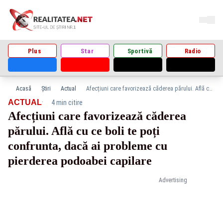
Plus
Star
Sportivă
Radio
Acasă
Știri
Actual
Afecțiuni care favorizează căderea părului. Află cu ce boli te poți confrunta, dacă ai probleme cu pierderea podoabei capilare
·
ACTUAL
4 min citire
Afecțiuni care favorizează căderea
părului. Află cu ce boli te poți
confrunta, dacă ai probleme cu
pierderea podoabei capilare
Advertising