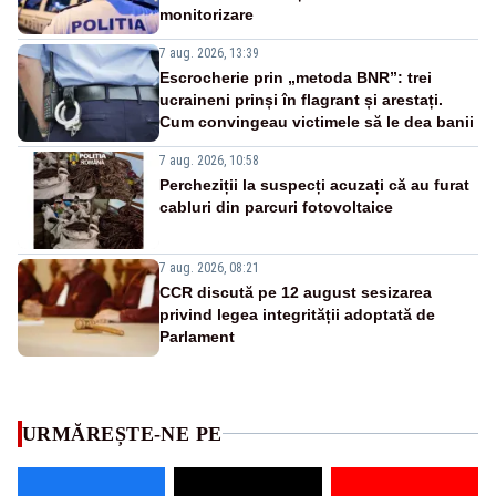
monitorizare
7 aug. 2026, 13:39
Escrocherie prin „metoda BNR”: trei
ucraineni prinși în flagrant și arestați.
Cum convingeau victimele să le dea banii
7 aug. 2026, 10:58
Percheziții la suspecți acuzați că au furat
cabluri din parcuri fotovoltaice
7 aug. 2026, 08:21
CCR discută pe 12 august sesizarea
privind legea integrității adoptată de
Parlament
URMĂREȘTE-NE PE