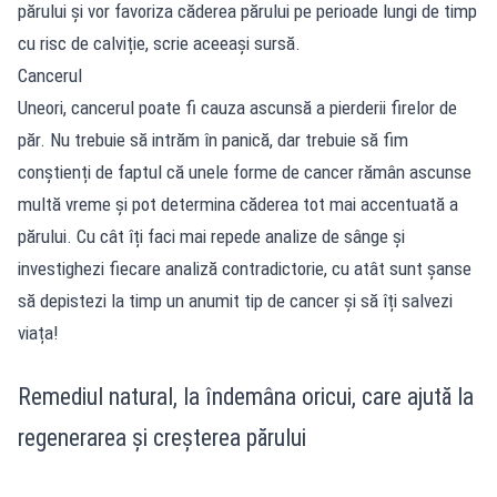
părului și vor favoriza căderea părului pe perioade lungi de timp
cu risc de calviție, scrie aceeași sursă.
Cancerul
Uneori, cancerul poate fi cauza ascunsă a pierderii firelor de
păr. Nu trebuie să intrăm în panică, dar trebuie să fim
conștienți de faptul că unele forme de cancer rămân ascunse
multă vreme și pot determina căderea tot mai accentuată a
părului. Cu cât îți faci mai repede analize de sânge și
investighezi fiecare analiză contradictorie, cu atât sunt șanse
să depistezi la timp un anumit tip de cancer și să îți salvezi
viața!
Remediul natural, la îndemâna oricui, care ajută la
regenerarea și creșterea părului