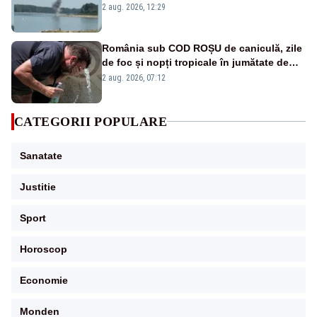
VIDEO
2 aug. 2026, 12:29
România sub COD ROȘU de caniculă, zile
de foc și nopți tropicale în jumătate de
țară
2 aug. 2026, 07:12
CATEGORII POPULARE
Sanatate
Justitie
Sport
Horoscop
Economie
Monden