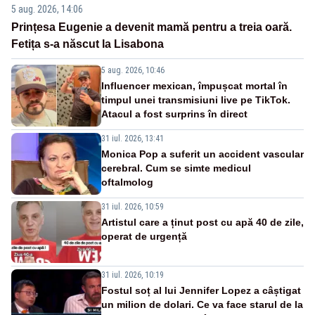
5 aug. 2026, 14:06
Prințesa Eugenie a devenit mamă pentru a treia oară.
Fetița s-a născut la Lisabona
5 aug. 2026, 10:46
Influencer mexican, împușcat mortal în
timpul unei transmisiuni live pe TikTok.
Atacul a fost surprins în direct
31 iul. 2026, 13:41
Monica Pop a suferit un accident vascular
cerebral. Cum se simte medicul
oftalmolog
31 iul. 2026, 10:59
Artistul care a ținut post cu apă 40 de zile,
operat de urgență
31 iul. 2026, 10:19
Fostul soț al lui Jennifer Lopez a câștigat
un milion de dolari. Ce va face starul de la