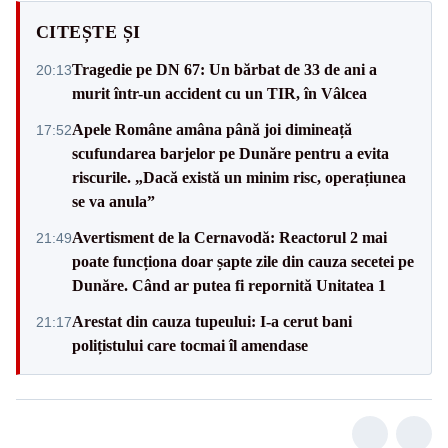
CITEȘTE ȘI
Tragedie pe DN 67: Un bărbat de 33 de ani a
20:13
murit într-un accident cu un TIR, în Vâlcea
Apele Române amâna până joi dimineață
17:52
scufundarea barjelor pe Dunăre pentru a evita
riscurile. „Dacă există un minim risc, operațiunea
se va anula”
Avertisment de la Cernavodă: Reactorul 2 mai
21:49
poate funcționa doar șapte zile din cauza secetei pe
Dunăre. Când ar putea fi repornită Unitatea 1
Arestat din cauza tupeului: I-a cerut bani
21:17
polițistului care tocmai îl amendase