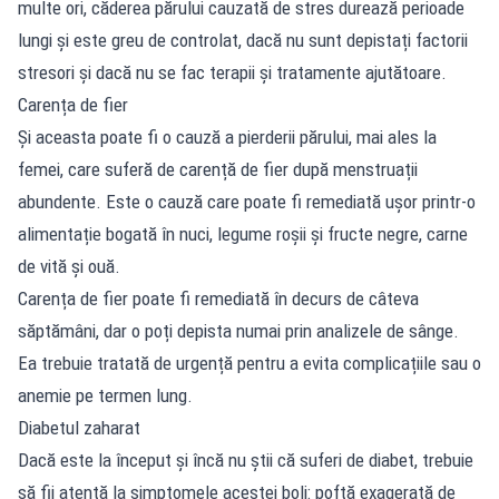
multe ori, căderea părului cauzată de stres durează perioade
lungi și este greu de controlat, dacă nu sunt depistați factorii
stresori și dacă nu se fac terapii și tratamente ajutătoare.
Carența de fier
Și aceasta poate fi o cauză a pierderii părului, mai ales la
femei, care suferă de carență de fier după menstruații
abundente. Este o cauză care poate fi remediată ușor printr-o
alimentație bogată în nuci, legume roșii și fructe negre, carne
de vită și ouă.
Carența de fier poate fi remediată în decurs de câteva
săptămâni, dar o poți depista numai prin analizele de sânge.
Ea trebuie tratată de urgență pentru a evita complicațiile sau o
anemie pe termen lung.
Diabetul zaharat
Dacă este la început și încă nu știi că suferi de diabet, trebuie
să fii atentă la simptomele acestei boli: poftă exagerată de