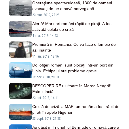
Operaţiune spectaculoasă, 1300 de oameni
evacuaţi de pe o navă norvegiană
23 mar. 2019, 22:29
Alertă! Marinari români răpiti de pirați. A fost
activată celula de criză
4 mar. 2019, 14:43
Premieră în România. Ce va face o femeie de
azi înainte
11 ian. 2019, 12:16
Doi ofiţeri români sunt blocaţi într-un port din
Libia. Echipajul are probleme grave
12 nov. 2018, 23:08
DESCOPERIRE uluitoare în Marea Neagră!
Este intactă
23 oct. 2018, 14:11
Celulă de criză la MAE: un român a fost răpit de
pirați în apele Nigeriei
23 sept. 2018, 21:38
Au găsit în Triunghiul Bermudelor o navă care a