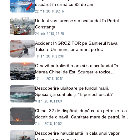
dispărut în urmă cu 93 de ani
22 mai 2018, 20:16
Un fost vas turcesc s-a scufundat în Portul
Constanţa
24 feb. 2018, 22:25
Accident ÎNGROZITOR pe Șantierul Naval
Tulcea. Un muncitor a murit pe loc
19 ian. 2018, 21:38
O navă petrolieră a ars și s-a scufundat în
Marea Chinei de Est. Scurgerile toxice
amenință regiunea
17 ian. 2018, 10:51
Descoperire uluitoare pe fundul mării.
Specialiștii sunt uluiți: ”E perfect uscată”
9 ian. 2018, 11:03
China. 32 de dispăruţi după ce un petrolier s-a
ciocnit de o navă. Cantitate mare de petrol, în
mare
7 ian. 2018, 10:52
Descoperire halucinantă în cala unui vapor
chinez. Erau cu miile