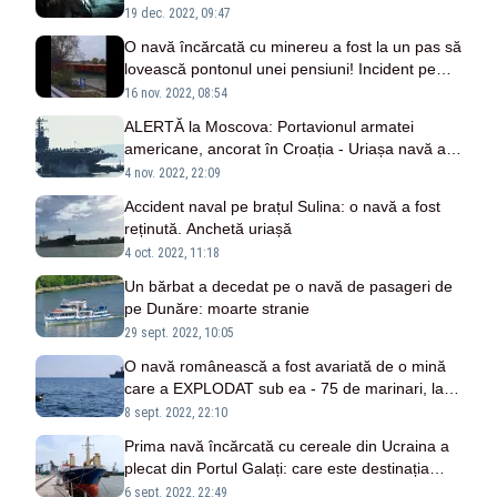
oameni sunt dați dispăruți
19 dec. 2022, 09:47
O navă încărcată cu minereu a fost la un pas să
lovească pontonul unei pensiuni! Incident pe
Dunăre - VIDEO
16 nov. 2022, 08:54
ALERTĂ la Moscova: Portavionul armatei
americane, ancorat în Croația - Uriașa navă are
propulsie nucleară
4 nov. 2022, 22:09
Accident naval pe brațul Sulina: o navă a fost
reținută. Anchetă uriașă
4 oct. 2022, 11:18
Un bărbat a decedat pe o navă de pasageri de
pe Dunăre: moarte stranie
29 sept. 2022, 10:05
O navă românească a fost avariată de o mină
care a EXPLODAT sub ea - 75 de marinari, la
bord! Operațiune de salvare
8 sept. 2022, 22:10
Prima navă încărcată cu cereale din Ucraina a
plecat din Portul Galați: care este destinația
finală
6 sept. 2022, 22:49