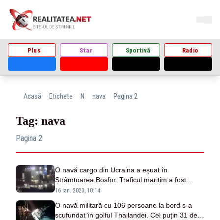
Plus
Star
Sportivă
Radio
Acasă
Etichete
N
nava
Pagina 2
Tag: nava
Pagina 2
O navă cargo din Ucraina a eşuat în
Strâmtoarea Bosfor. Traficul maritim a fost
întrerupt - VIDEO
16 ian. 2023, 10:14
O navă militară cu 106 persoane la bord s-a
scufundat în golful Thailandei. Cel puțin 31 de