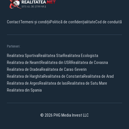
Contact
Termeni și condiții
Politică de confidențialitate
Cod de conduită
Parteneri:
Realitatea Sportiva
Realitatea Star
Realitatea Ecologista
Realitatea de Neamt
Realitatea din USR
Realitatea de Covasna
Realitatea de Oradea
Realitatea de Caras-Severin
Realitatea de Harghita
Realitatea de Constanta
Realitatea de Arad
Realitatea de Arges
Realitatea de Iasi
Realitatea de Satu Mare
Realitatea din Spania
© 2026 PHG Media Invest LLC
Facebook
YouTube
X
TikTok