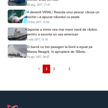
28 aug. 2017, 11:41
A devenit VIRAL! Reacția unui pescar căruia un
rechin i-a apucat năvodul cu pește
18 mai 2017, 15:50
Japonia a trimis cea mai mare navă de război,
pentru a escorta un vas american
1 mai 2017, 13:18
O barcă cu trei pasageri la bord a eşuat pe
Marea Neagră, în apropiere de Sfântu
Gheorghe
18 apr. 2017, 09:07
1
2
3
...
5