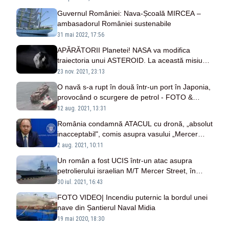
Guvernul României: Nava-Școală MIRCEA –
ambasadorul României sustenabile
31 mai 2022, 17:56
APĂRĂTORII Planetei! NASA va modifica
traiectoria unui ASTEROID. La această misiune
lucrează și ROMÂNI
23 nov. 2021, 23:13
O navă s-a rupt în două într-un port în Japonia,
provocând o scurgere de petrol - FOTO &
VIDEO
12 aug. 2021, 13:31
România condamnă ATACUL cu dronă, „absolut
inacceptabil", comis asupra vasului „Mercer
Street"! Comandantul navei, român, a fost
2 aug. 2021, 10:11
OMORÂT
Un român a fost UCIS într-un atac asupra
petrolierului israelian M/T Mercer Street, în
Marea Arabiei - Sunt suspiciuni de PIRATERIE
30 iul. 2021, 16:43
FOTO VIDEO| Incendiu puternic la bordul unei
nave din Șantierul Naval Midia
19 mai 2020, 18:30