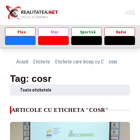
Plus
Star
Sportivă
Radio
Acasă
Etichete
Etichete care încep cu C
cosr
Tag: cosr
Toate etichetele
ARTICOLE CU ETICHETA "COSR"