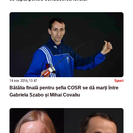
14 nov. 2016, 13:47
Sport
Bătălia finală pentru şefia COSR se dă marţi între
Gabriela Szabo și Mihai Covaliu