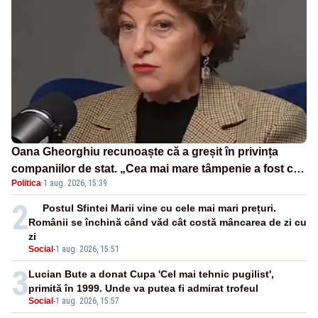
Oana Gheorghiu recunoaște că a greșit în privința
companiilor de stat. „Cea mai mare tâmpenie a fost că
Politica
·
1 aug. 2026, 15:39
eu am crezut că lucrurile sunt deschise”
2
Postul Sfintei Marii vine cu cele mai mari prețuri.
Românii se închină când văd cât costă mâncarea de zi cu
zi
Social
-
1 aug. 2026, 15:51
3
Lucian Bute a donat Cupa 'Cel mai tehnic pugilist',
primită în 1999. Unde va putea fi admirat trofeul
Social
-
1 aug. 2026, 15:57