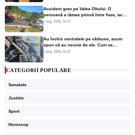
Accident grav pe Valea Oltului. O
persoană a rămas prinsă între fiare, iar
alta a fost aruncată pe carosabil
1 aug. 2026, 16:12
Au închis centralele pe cărbune, acum
spun că au nevoie de ele. Cum se
pasează vina în plină criză energetică
1 aug. 2026, 16:32
CATEGORII POPULARE
Sanatate
Justitie
Sport
Horoscop