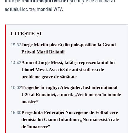
Intră pe
realitateasportiva.net
și citește ce a declarat
actualul loc trei mondial WTA.
CITEȘTE ȘI
Jorge Martin pleacă din pole-position la Grand
15:32
Prix-ul Marii Britanii
A murit Jorge Messi, tatăl și reprezentantul lui
14:42
Lionel Messi. Avea 68 de ani și suferea de
probleme grave de sănătate
Tragedie în rugby: Alex Șuler, fost internațional
10:02
U20 al României, a murit. „Vei fi mereu în inimile
noastre”
Președinta Federației Norvegiene de Fotbal cere
15:30
demisia lui Gianni Infantino: „Nu mai există cale
de întoarcere”