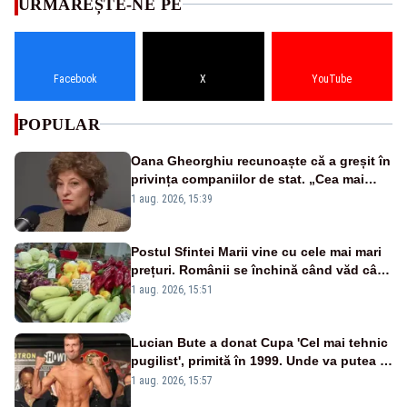
URMĂREȘTE-NE PE
Facebook
X
YouTube
POPULAR
Oana Gheorghiu recunoaște că a greșit în
privința companiilor de stat. „Cea mai
mare tâmpenie a fost că eu am crezut că
1 aug. 2026, 15:39
lucrurile sunt deschise”
Postul Sfintei Marii vine cu cele mai mari
prețuri. Românii se închină când văd cât
costă mâncarea de zi cu zi
1 aug. 2026, 15:51
Lucian Bute a donat Cupa 'Cel mai tehnic
pugilist', primită în 1999. Unde va putea fi
admirat trofeul
1 aug. 2026, 15:57