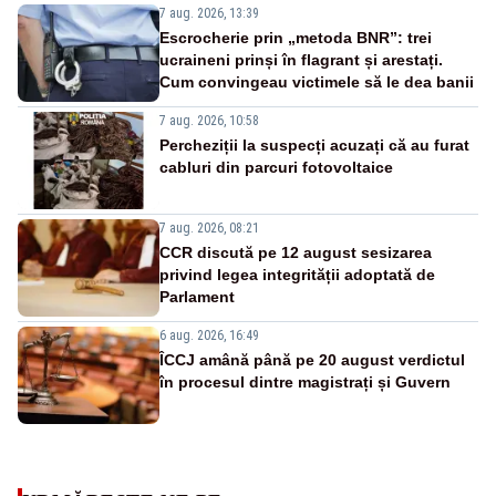
7 aug. 2026, 13:39
Escrocherie prin „metoda BNR”: trei
ucraineni prinși în flagrant și arestați.
Cum convingeau victimele să le dea banii
7 aug. 2026, 10:58
Percheziții la suspecți acuzați că au furat
cabluri din parcuri fotovoltaice
7 aug. 2026, 08:21
CCR discută pe 12 august sesizarea
privind legea integrității adoptată de
Parlament
6 aug. 2026, 16:49
ÎCCJ amână până pe 20 august verdictul
în procesul dintre magistrați și Guvern