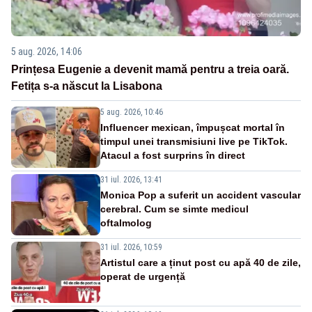
5 aug. 2026, 14:06
Prințesa Eugenie a devenit mamă pentru a treia oară.
Fetița s-a născut la Lisabona
5 aug. 2026, 10:46
Influencer mexican, împușcat mortal în
timpul unei transmisiuni live pe TikTok.
Atacul a fost surprins în direct
31 iul. 2026, 13:41
Monica Pop a suferit un accident vascular
cerebral. Cum se simte medicul
oftalmolog
31 iul. 2026, 10:59
Artistul care a ținut post cu apă 40 de zile,
operat de urgență