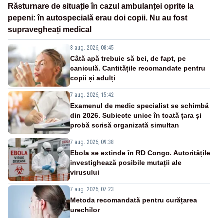
Răsturnare de situație în cazul ambulanței oprite la
pepeni: în autospecială erau doi copii. Nu au fost
supravegheați medical
8 aug. 2026, 08:45
Câtă apă trebuie să bei, de fapt, pe
caniculă. Cantitățile recomandate pentru
copii și adulți
7 aug. 2026, 15:42
Examenul de medic specialist se schimbă
din 2026. Subiecte unice în toată țara și
probă scrisă organizată simultan
7 aug. 2026, 09:38
Ebola se extinde în RD Congo. Autoritățile
investighează posibile mutații ale
virusului
7 aug. 2026, 07:23
Metoda recomandată pentru curățarea
urechilor