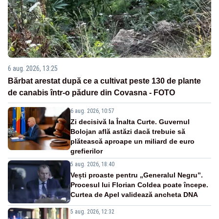
6 aug. 2026, 13:25
Bărbat arestat după ce a cultivat peste 130 de plante
de canabis într-o pădure din Covasna - FOTO
6 aug. 2026, 10:57
Zi decisivă la Înalta Curte. Guvernul
Bolojan află astăzi dacă trebuie să
plătească aproape un miliard de euro
grefierilor
5 aug. 2026, 18:40
Vești proaste pentru „Generalul Negru”.
Procesul lui Florian Coldea poate începe.
Curtea de Apel validează ancheta DNA
5 aug. 2026, 12:32