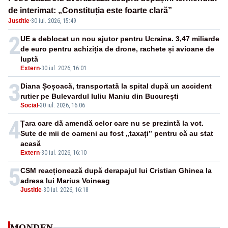
de interimat: „Constituția este foarte clară”
Justitie
·
30 iul. 2026, 15:49
2
UE a deblocat un nou ajutor pentru Ucraina. 3,47 miliarde
de euro pentru achiziția de drone, rachete și avioane de
luptă
Extern
-
30 iul. 2026, 16:01
3
Diana Șoșoacă, transportată la spital după un accident
rutier pe Bulevardul Iuliu Maniu din București
Social
-
30 iul. 2026, 16:06
4
Țara care dă amendă celor care nu se prezintă la vot.
Sute de mii de oameni au fost „taxați” pentru că au stat
acasă
Extern
-
30 iul. 2026, 16:10
5
CSM reacționează după derapajul lui Cristian Ghinea la
adresa lui Marius Voineag
Justitie
-
30 iul. 2026, 16:18
MONDEN