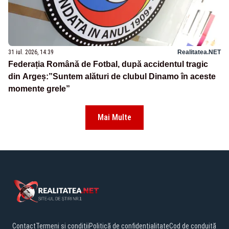
31 iul. 2026, 14:39
Realitatea.NET
Federația Română de Fotbal, după accidentul tragic
din Argeș:”Suntem alături de clubul Dinamo în aceste
momente grele”
Mai Multe
Contact
Termeni și condiții
Politică de confidențialitate
Cod de conduită