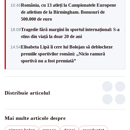
România, cu 13 atleți la Campionatele Europene
10:46
de atletism de la Birmingham. Bonusuri de
500.000 de euro
Tragedie fără margini în sportul internațional: S-a
18:09
stins din viață la doar 20 de ani
Elisabeta Lipă îi cere lui Bolojan să deblocheze
14:54
premiile sportivilor români: „Nicio ramură
sportivă nu a fost premiată”
Distribuie articolul
Mai multe articole despre
simona halep
proces
dopaj
roxadustat