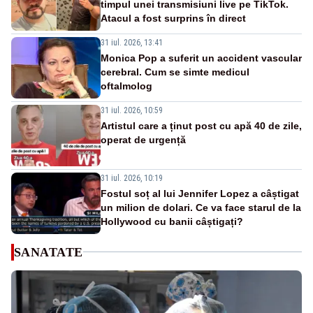
timpul unei transmisiuni live pe TikTok.
Atacul a fost surprins în direct
31 iul. 2026, 13:41
Monica Pop a suferit un accident vascular
cerebral. Cum se simte medicul
oftalmolog
31 iul. 2026, 10:59
Artistul care a ținut post cu apă 40 de zile,
operat de urgență
31 iul. 2026, 10:19
Fostul soț al lui Jennifer Lopez a câștigat
un milion de dolari. Ce va face starul de la
Hollywood cu banii câștigați?
SANATATE