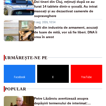
Doi tineri din Cluj, reținuți după ce au
furat 14 tablete dintr-o școală. Au intrat
mascați și au dezactivat camerele de
supraveghere
5 aug. 2026, 10:54
Șefii din industria de armament, acuzați
de luare de mită, vor să fie liberi. DNA îi
vrea în arest
URMĂREȘTE-NE PE
Facebook
X
YouTube
POPULAR
Petre Lăzăroiu avertizează asupra
depășirii termenului de interimat: