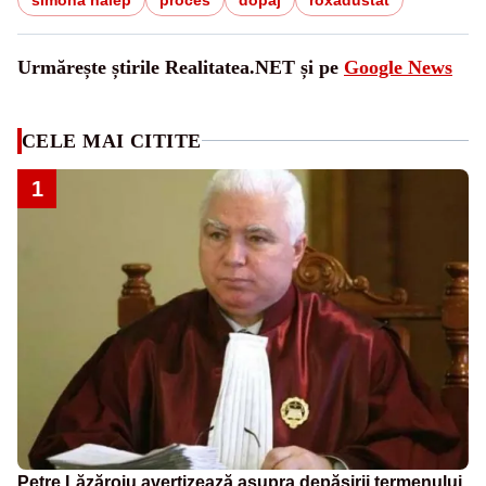
Urmărește știrile Realitatea.NET și pe
Google News
CELE MAI CITITE
1
Petre Lăzăroiu avertizează asupra depășirii termenului