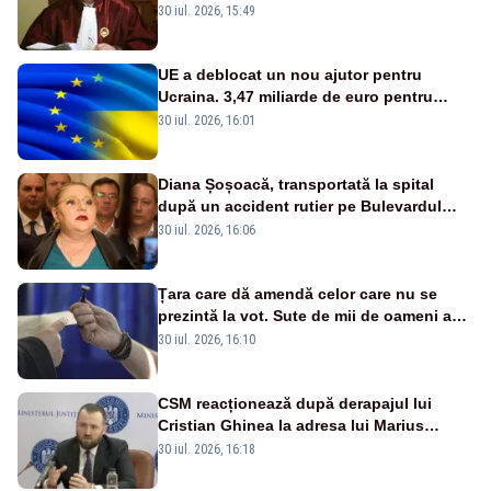
„Constituția este foarte clară”
30 iul. 2026, 15:49
UE a deblocat un nou ajutor pentru
Ucraina. 3,47 miliarde de euro pentru
achiziția de drone, rachete și avioane de
30 iul. 2026, 16:01
luptă
Diana Șoșoacă, transportată la spital
după un accident rutier pe Bulevardul
Iuliu Maniu din București
30 iul. 2026, 16:06
Țara care dă amendă celor care nu se
prezintă la vot. Sute de mii de oameni au
fost „taxați” pentru că au stat acasă
30 iul. 2026, 16:10
CSM reacționează după derapajul lui
Cristian Ghinea la adresa lui Marius
Voineag
30 iul. 2026, 16:18