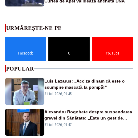
Curtea de Apel validează ancheta DNA
URMĂREȘTE-NE PE
Facebook
X
YouTube
POPULAR
Luis Lazarus: „Acciza dinamică este o
scumpire mascată la pompă!”
31 iul. 2026, 09:45
Alexandru Rogobete despre suspendarea
grevei din Sănătate: „Este un gest de
responsabilitate față de pacienți”
31 iul. 2026, 09:47