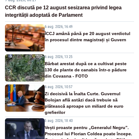
CCR discută pe 12 august sesizarea privind legea
integrității adoptată de Parlament
6 aug. 2026, 16:49
ÎCCJ amână până pe 20 august verdictul
în procesul dintre magistrați și Guvern
6 aug. 2026, 13:25
Bărbat arestat după ce a cultivat peste
130 de plante de canabis într-o pădure
din Covasna - FOTO
6 aug. 2026, 10:57
Zi decisivă la Înalta Curte. Guvernul
Bolojan află astăzi dacă trebuie să
plătească aproape un miliard de euro
grefierilor
5 aug. 2026, 18:40
Vești proaste pentru „Generalul Negru”.
Procesul lui Florian Coldea poate începe.