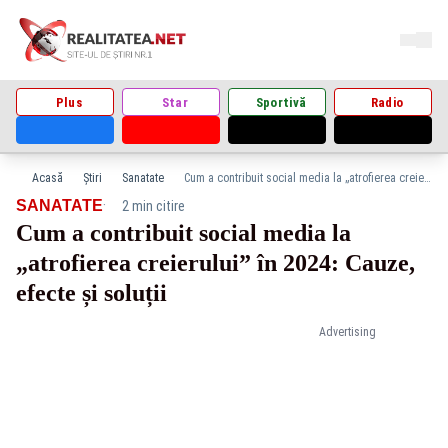
Plus
Star
Sportivă
Radio
Acasă
Știri
Sanatate
Cum a contribuit social media la „atrofierea creierului” în 2024: Cauze, efecte și soluții
·
SANATATE
2 min citire
Cum a contribuit social media la
„atrofierea creierului” în 2024: Cauze,
efecte și soluții
Advertising