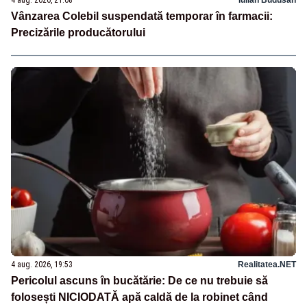
Vânzarea Colebil suspendată temporar în farmacii:
Precizările producătorului
4 aug. 2026, 19:53
Realitatea.NET
Pericolul ascuns în bucătărie: De ce nu trebuie să
folosești NICIODATĂ apă caldă de la robinet când