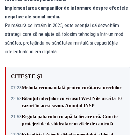
Implementarea campaniilor de informare despre efectele
negative ale social media.
Pe măsură ce intrăm în 2025, este esențial să dezvoltăm
strategii care să ne ajute să folosim tehnologia într-un mod
sănătos, protejându-ne sănătatea mintală și capacitățile
intelectuale în era digitală.
CITEȘTE ȘI
Metoda recomandată pentru curățarea urechilor
07:23
Bilanțul infecțiilor cu virusul West Nile urcă la 10
22:53
cazuri în acest sezon. Anunțul INSP
Regula paharului cu apă la fiecare oră. Cum te
21:53
protejezi de deshidratare în zilele de caniculă
Este oficial. Agenția Medicamentului a blocat
17:20