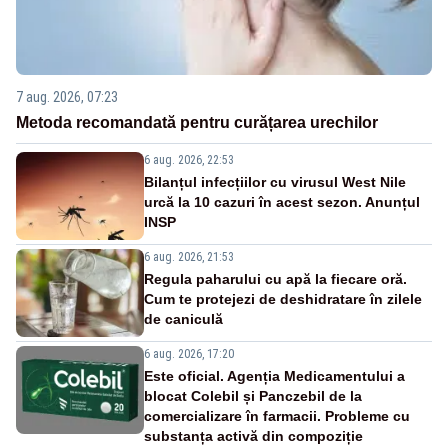
7 aug. 2026, 07:23
Metoda recomandată pentru curățarea urechilor
6 aug. 2026, 22:53
Bilanțul infecțiilor cu virusul West Nile
urcă la 10 cazuri în acest sezon. Anunțul
INSP
6 aug. 2026, 21:53
Regula paharului cu apă la fiecare oră.
Cum te protejezi de deshidratare în zilele
de caniculă
6 aug. 2026, 17:20
Este oficial. Agenția Medicamentului a
blocat Colebil și Panczebil de la
comercializare în farmacii. Probleme cu
substanța activă din compoziție