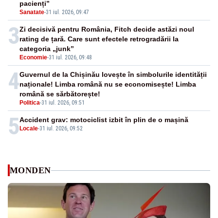
pacienți”
Sanatate
-
31 iul. 2026, 09:47
3
Zi decisivă pentru România, Fitch decide astăzi noul
rating de țară. Care sunt efectele retrogradării la
categoria „junk”
Economie
-
31 iul. 2026, 09:48
4
Guvernul de la Chișinău lovește în simbolurile identității
naționale! Limba română nu se economisește! Limba
română se sărbătorește!
Politica
-
31 iul. 2026, 09:51
5
Accident grav: motociclist izbit în plin de o mașină
Locale
-
31 iul. 2026, 09:52
MONDEN