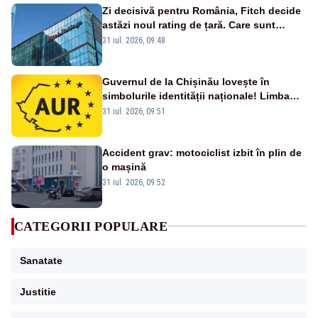
Zi decisivă pentru România, Fitch decide
astăzi noul rating de țară. Care sunt
efectele retrogradării la categoria „junk”
31 iul. 2026, 09:48
Guvernul de la Chișinău lovește în
simbolurile identității naționale! Limba
română nu se economisește! Limba
31 iul. 2026, 09:51
română se sărbătorește!
Accident grav: motociclist izbit în plin de
o mașină
31 iul. 2026, 09:52
CATEGORII POPULARE
Sanatate
Justitie