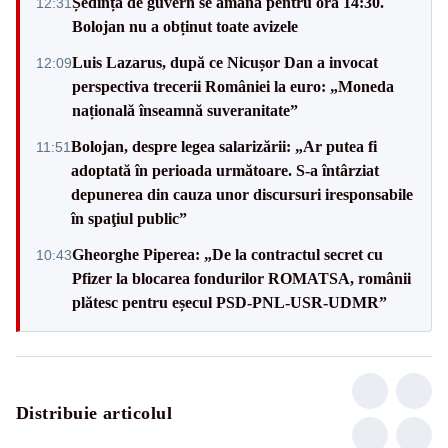
Ședința de guvern se amână pentru ora 14:30.
12:31
Bolojan nu a obținut toate avizele
Luis Lazarus, după ce Nicușor Dan a invocat
12:09
perspectiva trecerii României la euro: „Moneda
națională înseamnă suveranitate”
Bolojan, despre legea salarizării: „Ar putea fi
11:51
adoptată în perioada următoare. S-a întârziat
depunerea din cauza unor discursuri iresponsabile
în spaţiul public”
Gheorghe Piperea: „De la contractul secret cu
10:43
Pfizer la blocarea fondurilor ROMATSA, românii
plătesc pentru eșecul PSD-PNL-USR-UDMR”
Distribuie articolul