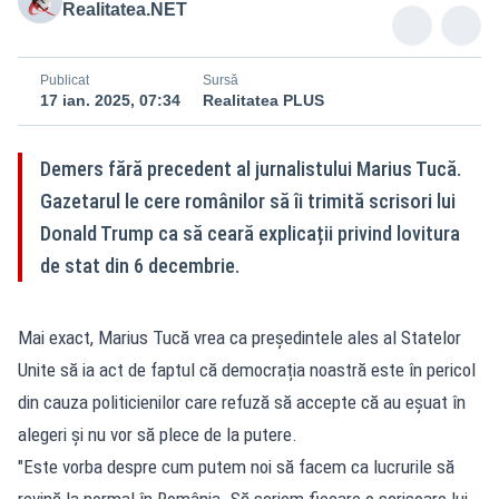
Realitatea.NET
Publicat
Sursă
17 ian. 2025, 07:34
Realitatea PLUS
Demers fără precedent al jurnalistului Marius Tucă.
Gazetarul le cere românilor să îi trimită scrisori lui
Donald Trump ca să ceară explicații privind lovitura
de stat din 6 decembrie.
Mai exact, Marius Tucă vrea ca președintele ales al Statelor
Unite să ia act de faptul că democrația noastră este în pericol
din cauza politicienilor care refuză să accepte că au eșuat în
alegeri și nu vor să plece de la putere.
"Este vorba despre cum putem noi să facem ca lucrurile să
revină la normal în România. Să scriem fiecare o scrisoare lui