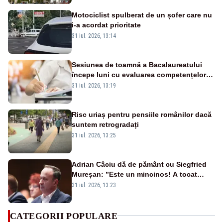
Motociclist spulberat de un șofer care nu
i-a acordat prioritate
31 iul. 2026, 13:14
Sesiunea de toamnă a Bacalaureatului
începe luni cu evaluarea competențelor
orale la Limba română
31 iul. 2026, 13:19
Risc uriaș pentru pensiile românilor dacă
suntem retrogradați
31 iul. 2026, 13:25
Adrian Câciu dă de pământ cu Siegfried
Mureșan: ”Este un mincinos! A tocat
fonduri europene la Bruxelles”
31 iul. 2026, 13:23
CATEGORII POPULARE