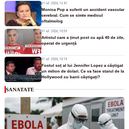
31 iul. 2026, 13:41
Monica Pop a suferit un accident vascular
cerebral. Cum se simte medicul
oftalmolog
31 iul. 2026, 10:59
Artistul care a ținut post cu apă 40 de zile,
operat de urgență
31 iul. 2026, 10:19
Fostul soț al lui Jennifer Lopez a câștigat
un milion de dolari. Ce va face starul de la
Hollywood cu banii câștigați?
SANATATE