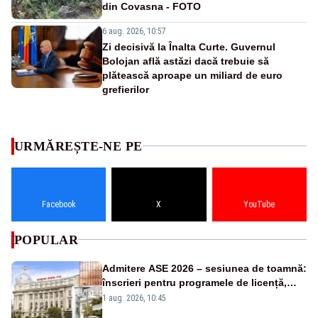
din Covasna - FOTO
6 aug. 2026, 10:57
Zi decisivă la Înalta Curte. Guvernul
Bolojan află astăzi dacă trebuie să
plătească aproape un miliard de euro
grefierilor
URMĂREȘTE-NE PE
Facebook
X
YouTube
POPULAR
Admitere ASE 2026 – sesiunea de toamnă:
înscrieri pentru programele de licență,
masterat și doctorat
1 aug. 2026, 10:45