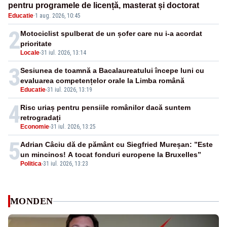
pentru programele de licență, masterat și doctorat
Educatie
·
1 aug. 2026, 10:45
2
Motociclist spulberat de un șofer care nu i-a acordat
prioritate
Locale
-
31 iul. 2026, 13:14
3
Sesiunea de toamnă a Bacalaureatului începe luni cu
evaluarea competențelor orale la Limba română
Educatie
-
31 iul. 2026, 13:19
4
Risc uriaș pentru pensiile românilor dacă suntem
retrogradați
Economie
-
31 iul. 2026, 13:25
5
Adrian Câciu dă de pământ cu Siegfried Mureșan: ”Este
un mincinos! A tocat fonduri europene la Bruxelles”
Politica
-
31 iul. 2026, 13:23
MONDEN