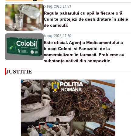
6 aug. 2026, 21:53
Regula paharului cu apă la fiecare oră.
Cum te protejezi de deshidratare în zilele
de caniculă
6 aug. 2026, 17:20
Este oficial. Agenția Medicamentului a
blocat Colebil și Panczebil de la
comercializare în farmacii. Probleme cu
substanța activă din compoziție
JUSTITIE