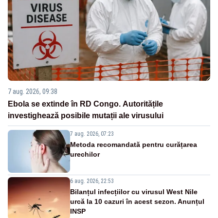
7 aug. 2026, 09:38
Ebola se extinde în RD Congo. Autoritățile
investighează posibile mutații ale virusului
7 aug. 2026, 07:23
Metoda recomandată pentru curățarea
urechilor
6 aug. 2026, 22:53
Bilanțul infecțiilor cu virusul West Nile
urcă la 10 cazuri în acest sezon. Anunțul
INSP