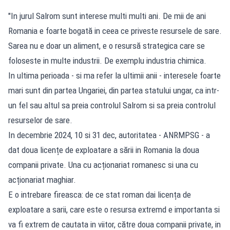
"In jurul Salrom sunt interese multi multi ani. De mii de ani
Romania e foarte bogată in ceea ce priveste resursele de sare.
Sarea nu e doar un aliment, e o resursă strategica care se
foloseste in multe industrii. De exemplu industria chimica.
In ultima perioada - si ma refer la ultimii anii - interesele foarte
mari sunt din partea Ungariei, din partea statului ungar, ca intr-
un fel sau altul sa preia controlul Salrom si sa preia controlul
resurselor de sare.
In decembrie 2024, 10 si 31 dec, autoritatea - ANRMPSG - a
dat doua licențe de exploatare a sării in Romania la doua
companii private. Una cu acționariat romanesc si una cu
acționariat maghiar.
E o intrebare fireasca: de ce stat roman dai licența de
exploatare a sarii, care este o resursa extremd e importanta si
va fi extrem de cautata in viitor, către doua companii private, in