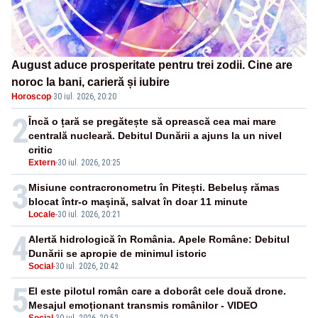
August aduce prosperitate pentru trei zodii. Cine are
noroc la bani, carieră și iubire
Horoscop
·
30 iul. 2026, 20:20
2
Încă o țară se pregătește să oprească cea mai mare
centrală nucleară. Debitul Dunării a ajuns la un nivel
critic
Extern
-
30 iul. 2026, 20:25
3
Misiune contracronometru în Pitești. Bebeluș rămas
blocat într-o mașină, salvat în doar 11 minute
Locale
-
30 iul. 2026, 20:21
4
Alertă hidrologică în România. Apele Române: Debitul
Dunării se apropie de minimul istoric
Social
-
30 iul. 2026, 20:42
5
El este pilotul român care a doborât cele două drone.
Mesajul emoționant transmis românilor - VIDEO