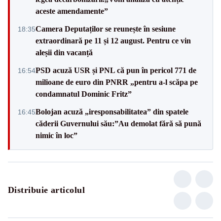
aceste amendamente”
Camera Deputaților se reunește în sesiune
18:35
extraordinară pe 11 și 12 august. Pentru ce vin
aleșii din vacanță
PSD acuză USR și PNL că pun în pericol 771 de
16:54
milioane de euro din PNRR „pentru a-l scăpa pe
condamnatul Dominic Fritz”
Bolojan acuză „iresponsabilitatea” din spatele
16:45
căderii Guvernului său:”Au demolat fără să pună
nimic în loc”
Distribuie articolul