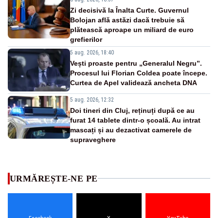
Zi decisivă la Înalta Curte. Guvernul
Bolojan află astăzi dacă trebuie să
plătească aproape un miliard de euro
grefierilor
5 aug. 2026, 18:40
Vești proaste pentru „Generalul Negru”.
Procesul lui Florian Coldea poate începe.
Curtea de Apel validează ancheta DNA
5 aug. 2026, 12:32
Doi tineri din Cluj, reținuți după ce au
furat 14 tablete dintr-o școală. Au intrat
mascați și au dezactivat camerele de
supraveghere
URMĂREȘTE-NE PE