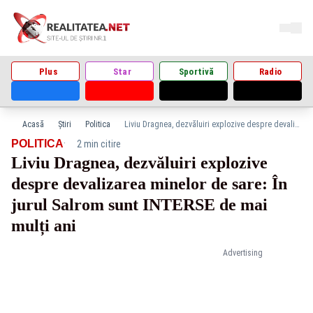
Plus
Star
Sportivă
Radio
Acasă
Știri
Politica
Liviu Dragnea, dezvăluiri explozive despre devalizarea minelor de sare: În jurul Salrom sunt INTERSE de mai mulți ani
·
POLITICA
2 min citire
Liviu Dragnea, dezvăluiri explozive
despre devalizarea minelor de sare: În
jurul Salrom sunt INTERSE de mai
mulți ani
Advertising