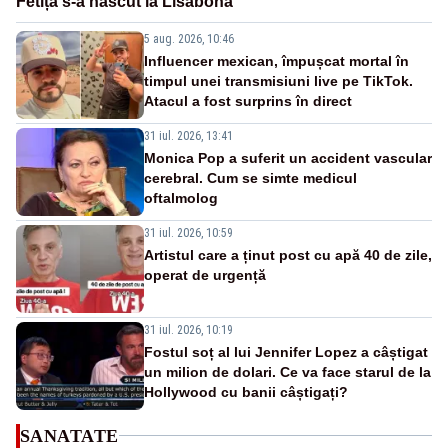
Fetița s-a născut la Lisabona
5 aug. 2026, 10:46
Influencer mexican, împușcat mortal în
timpul unei transmisiuni live pe TikTok.
Atacul a fost surprins în direct
31 iul. 2026, 13:41
Monica Pop a suferit un accident vascular
cerebral. Cum se simte medicul
oftalmolog
31 iul. 2026, 10:59
Artistul care a ținut post cu apă 40 de zile,
operat de urgență
31 iul. 2026, 10:19
Fostul soț al lui Jennifer Lopez a câștigat
un milion de dolari. Ce va face starul de la
Hollywood cu banii câștigați?
SANATATE