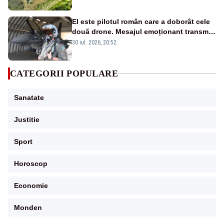
El este pilotul român care a doborât cele
două drone. Mesajul emoționant transmis
românilor - VIDEO
30 iul. 2026, 20:52
CATEGORII POPULARE
Sanatate
Justitie
Sport
Horoscop
Economie
Monden