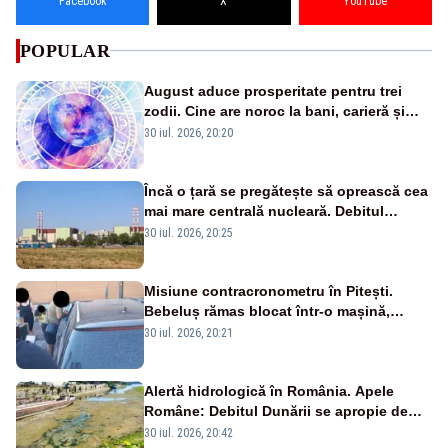
Facebook
X
YouTube
POPULAR
August aduce prosperitate pentru trei
zodii. Cine are noroc la bani, carieră și
iubire
30 iul. 2026, 20:20
Încă o țară se pregătește să oprească cea
mai mare centrală nucleară. Debitul
Dunării a ajuns la un nivel critic
30 iul. 2026, 20:25
Misiune contracronometru în Pitești.
Bebeluș rămas blocat într-o mașină,
salvat în doar 11 minute
30 iul. 2026, 20:21
Alertă hidrologică în România. Apele
Române: Debitul Dunării se apropie de
minimul istoric
30 iul. 2026, 20:42