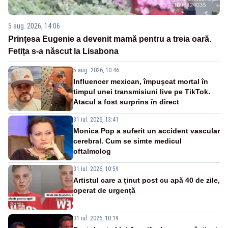
5 aug. 2026, 14:06
Prințesa Eugenie a devenit mamă pentru a treia oară.
Fetița s-a născut la Lisabona
5 aug. 2026, 10:46
Influencer mexican, împușcat mortal în
timpul unei transmisiuni live pe TikTok.
Atacul a fost surprins în direct
31 iul. 2026, 13:41
Monica Pop a suferit un accident vascular
cerebral. Cum se simte medicul
oftalmolog
31 iul. 2026, 10:59
Artistul care a ținut post cu apă 40 de zile,
operat de urgență
31 iul. 2026, 10:19