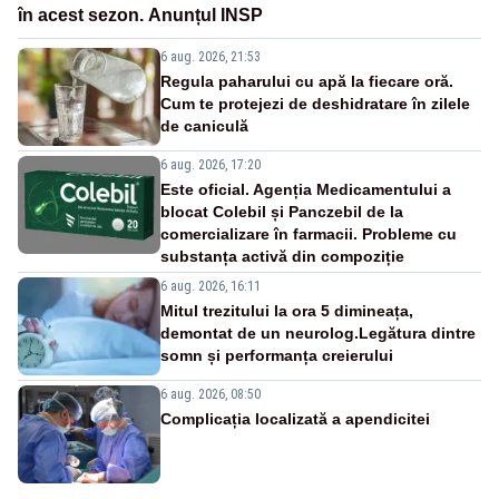
în acest sezon. Anunțul INSP
6 aug. 2026, 21:53
Regula paharului cu apă la fiecare oră.
Cum te protejezi de deshidratare în zilele
de caniculă
6 aug. 2026, 17:20
Este oficial. Agenția Medicamentului a
blocat Colebil și Panczebil de la
comercializare în farmacii. Probleme cu
substanța activă din compoziție
6 aug. 2026, 16:11
Mitul trezitului la ora 5 dimineața,
demontat de un neurolog.Legătura dintre
somn și performanța creierului
6 aug. 2026, 08:50
Complicația localizată a apendicitei