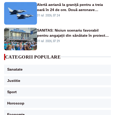
Alertă aeriană la graniță pentru a treia
oară în 24 de ore. Două aeronave
Eurofighter britanice au fost ridicate de la
31 iul. 2026, 07:24
sol
SANITAS: Niciun scenariu favorabil
pentru angajații din sănătate în proiectul
Legii salarizării
31 iul. 2026, 07:29
CATEGORII POPULARE
Sanatate
Justitie
Sport
Horoscop
Economie