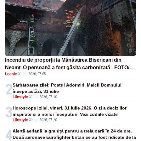
Incendiu de proporții la Mănăstirea Bisericani din
Neamț. O persoană a fost găsită carbonizată - FOTO/
Locale
·
31 iul. 2026, 07:05
VIDEO
2
Sărbătoarea zilei: Postul Adormirii Maicii Domnului
începe astăzi, 31 iulie
Lifestyle
-
31 iul. 2026, 07:10
3
Horoscopul zilei, vineri, 31 iulie 2026. O zi a deciziilor
inspirate și a noilor începuturi. Vezi zodiile vizate
Lifestyle
-
31 iul. 2026, 07:20
4
Alertă aeriană la graniță pentru a treia oară în 24 de ore.
Două aeronave Eurofighter britanice au fost ridicate de la