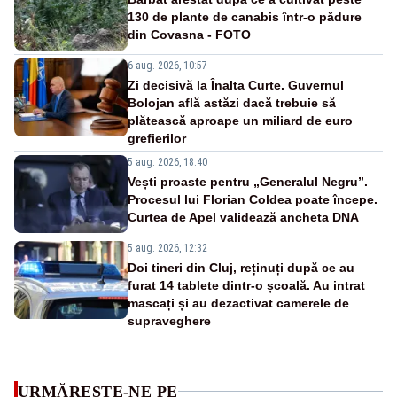
130 de plante de canabis într-o pădure
din Covasna - FOTO
6 aug. 2026, 10:57
Zi decisivă la Înalta Curte. Guvernul
Bolojan află astăzi dacă trebuie să
plătească aproape un miliard de euro
grefierilor
5 aug. 2026, 18:40
Vești proaste pentru „Generalul Negru”.
Procesul lui Florian Coldea poate începe.
Curtea de Apel validează ancheta DNA
5 aug. 2026, 12:32
Doi tineri din Cluj, reținuți după ce au
furat 14 tablete dintr-o școală. Au intrat
mascați și au dezactivat camerele de
supraveghere
URMĂREȘTE-NE PE