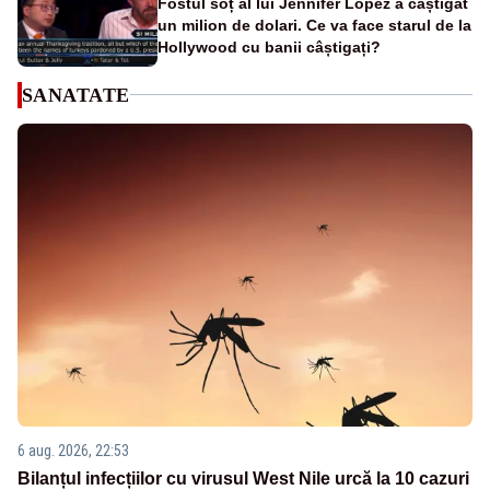
Fostul soț al lui Jennifer Lopez a câștigat
un milion de dolari. Ce va face starul de la
Hollywood cu banii câștigați?
SANATATE
6 aug. 2026, 22:53
Bilanțul infecțiilor cu virusul West Nile urcă la 10 cazuri