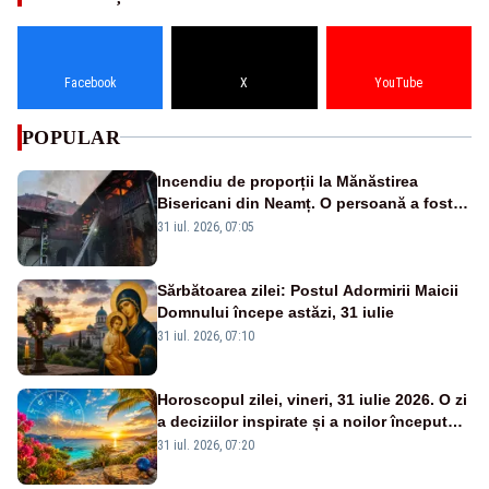
Facebook
X
YouTube
POPULAR
Incendiu de proporții la Mănăstirea
Bisericani din Neamț. O persoană a fost
găsită carbonizată - FOTO/ VIDEO
31 iul. 2026, 07:05
Sărbătoarea zilei: Postul Adormirii Maicii
Domnului începe astăzi, 31 iulie
31 iul. 2026, 07:10
Horoscopul zilei, vineri, 31 iulie 2026. O zi
a deciziilor inspirate și a noilor începuturi.
Vezi zodiile vizate
31 iul. 2026, 07:20