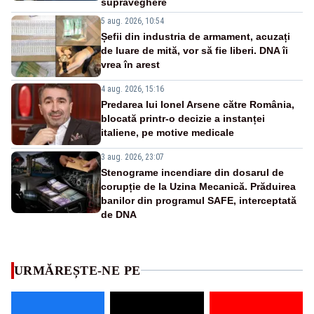
supraveghere
5 aug. 2026, 10:54
Șefii din industria de armament, acuzați
de luare de mită, vor să fie liberi. DNA îi
vrea în arest
4 aug. 2026, 15:16
Predarea lui Ionel Arsene către România,
blocată printr-o decizie a instanței
italiene, pe motive medicale
3 aug. 2026, 23:07
Stenograme incendiare din dosarul de
corupție de la Uzina Mecanică. Prăduirea
banilor din programul SAFE, interceptată
de DNA
URMĂREȘTE-NE PE