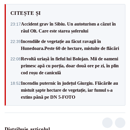
CITEȘTE ȘI
Accident grav în Sibiu. Un autoturism a căzut în
23:17
râul Olt. Care este starea șoferului
Incendiile de vegetație au făcut ravagii în
22:39
Hunedoara.Peste 60 de hectare, mistuite de flăcări
Revoltă uriașă în fieful lui Bolojan. Mii de oameni
22:08
primesc apă cu porția, doar două ore pe zi, în plin
cod roșu de caniculă
Incendiu puternic în județul Giurgiu. Flăcările au
18:52
mistuit șapte hectare de vegetație, iar fumul s-a
extins până pe DN 5-FOTO
Distribuie articolul