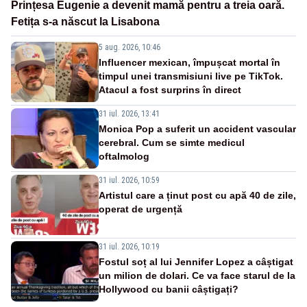
Prințesa Eugenie a devenit mamă pentru a treia oară.
Fetița s-a născut la Lisabona
5 aug. 2026, 10:46
Influencer mexican, împușcat mortal în
timpul unei transmisiuni live pe TikTok.
Atacul a fost surprins în direct
31 iul. 2026, 13:41
Monica Pop a suferit un accident vascular
cerebral. Cum se simte medicul
oftalmolog
31 iul. 2026, 10:59
Artistul care a ținut post cu apă 40 de zile,
operat de urgență
31 iul. 2026, 10:19
Fostul soț al lui Jennifer Lopez a câștigat
un milion de dolari. Ce va face starul de la
Hollywood cu banii câștigați?