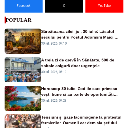
Facebook
X
YouTube
POPULAR
Sărbătoarea zilei, joi, 30 iulie: Lăsatul
secului pentru Postul Adormirii Maicii
Domnului și Sfântul Valentin
30 iul. 2026, 07:10
A treia zi de grevă în Sănătate, 500 de
spitale asigură doar urgențele
30 iul. 2026, 07:13
Horoscop 30 iulie. Zodiile care primesc
vești bune și au parte de oportunități
neașteptate
30 iul. 2026, 07:28
Tensiuni și gaze lacrimogene la protestul
fermierilor. Oamenii cer demisia șefului