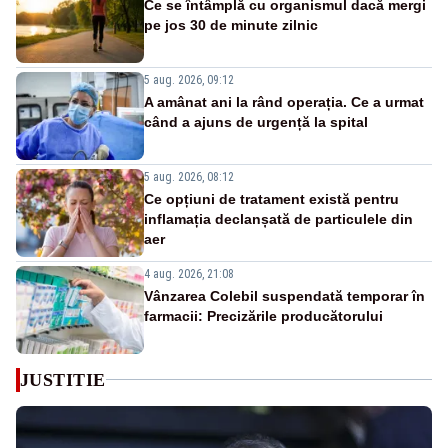
Ce se întâmplă cu organismul dacă mergi
pe jos 30 de minute zilnic
5 aug. 2026, 09:12
A amânat ani la rând operația. Ce a urmat
când a ajuns de urgență la spital
5 aug. 2026, 08:12
Ce opțiuni de tratament există pentru
inflamația declanșată de particulele din
aer
4 aug. 2026, 21:08
Vânzarea Colebil suspendată temporar în
farmacii: Precizările producătorului
JUSTITIE