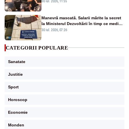
ANSVSA și s-au mutat în Piața Victoria–
30 iul. 2026, 11:55
LIVE TEXT
Manevră mascată. Salarii mărite la secret
la Ministerul Dezvoltării în timp ce medicii
ies în stradă
30 iul. 2026, 07:26
CATEGORII POPULARE
Sanatate
Justitie
Sport
Horoscop
Economie
Monden