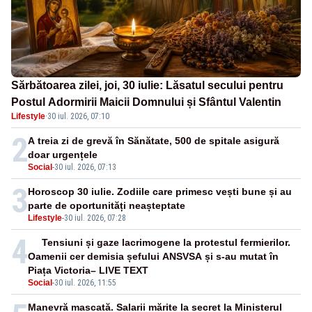
Sărbătoarea zilei, joi, 30 iulie: Lăsatul secului pentru
Postul Adormirii Maicii Domnului și Sfântul Valentin
Lifestyle
·
30 iul. 2026, 07:10
2
A treia zi de grevă în Sănătate, 500 de spitale asigură
doar urgențele
Social
-
30 iul. 2026, 07:13
3
Horoscop 30 iulie. Zodiile care primesc vești bune și au
parte de oportunități neașteptate
Lifestyle
-
30 iul. 2026, 07:28
4
Tensiuni și gaze lacrimogene la protestul fermierilor.
Oamenii cer demisia șefului ANSVSA și s-au mutat în
Piața Victoria– LIVE TEXT
Social
-
30 iul. 2026, 11:55
Manevră mascată. Salarii mărite la secret la Ministerul